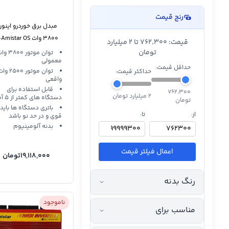
رنج قیمت
مبدل برق خوردرو اینورت
3800 وات mistar OS
قیمت: ۷۶۲٬۳۰۰ تا 2 میلیارد
9 WXW Power Inverter
تومان
توان موتور 800
معمولی
حداقل قیمت:
توان موتور 2500 
حداکثر قیمت:
واقعی
قابل استفاده برای
۷۶۲٬۳۰۰
2 میلیارد تومان
دستگاه های کمتر از 5 آمپر
تومان
باتری دستگاه ها باید
از:
تا:
قوی و در حد نو باشد
بدنه آلومینیوم
اعمال فیلتر قیمت
19,118,000
تومان
رنگ بدنه
ناموجود
مناسب برای