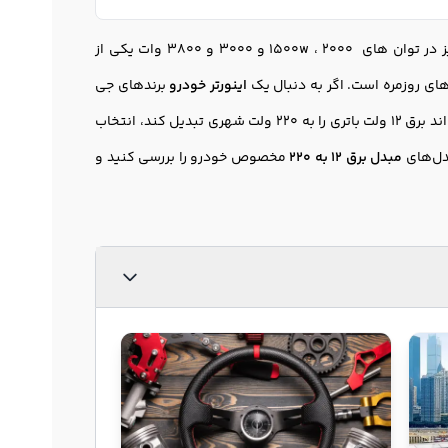
قیمت اینورتر 12 به 220 ولت 5000 وات و نیز در توان های 1500w ، 2000 و 3000 و 3800 وات یکی از
های روزمره است. اگر به دنبال یک
اینورتر خودرو
برندهای جی
ام استار G-Amistar و پاور اینورتر Power-Inverter، با عملکرد قدرتمند و مطمئن هستید که بتواند برق 12 ولت باتری را به 220 ولت شهری تبدیل کند، انتخاب
مدل‌های
مبدل برق 12 به 220
مخصوص خودرو را بررسی کنید و