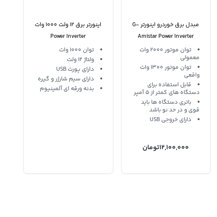
مبدل برق خوردرو اینورتر G-
اینورتر برق 12 ولت 1000 وات
Power Inverter
Amistar Power Inverter
2000W
توان موتور 2000 وات
توان 1000 وات
معمولی
ولتاژ 12 ولت
توان موتور 1300 وات
دارای پورت USB
واقعی
دارای سیم شارژر و گیره
قابل استفاده برای
بدنه ورقه ای آلمینیوم
دستگاه های کمتر از 5 آمپر
باتری دستگاه ها باید
قوی و در حد نو باشد
دارای خروجی USB
12,100,000
تومان