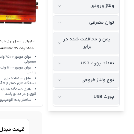
ولتاژ ورودی
توان مصرفی
ایمن و محافظت شده در
اینورتر و مبدل برق خود
برابر
2500 وات mistar OS
9 WXW Power Inverter
توان موتور 2500 
معمولی
تعداد پورت USB
توان موتور 1200 وات
واقعی
قابل استفاده برای
نوع ولتاژ خروجی
دستگاه های کمتر از 5 آمپر
باتری دستگاه ها باید
قوی و در حد نو باشد
پورت USB
ساختار بدنه آلومینیو
قیمت مبدل ب