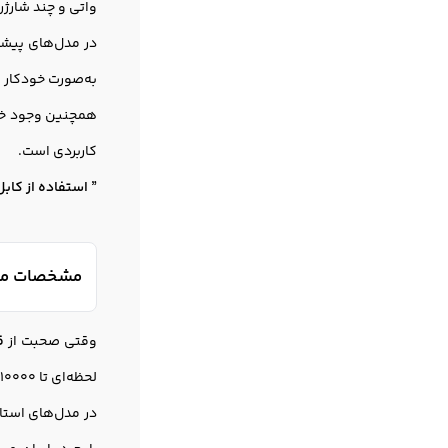
واتی و چند شارژر 
در مدل‌های پیشر
به‌صورت خودکار 
همچنین وجود خروجی USB ب
کاربردی است.
” استفاده از کابل است
مشخصات مبدل ب
وقتی صحبت از
ق
لحظه‌ای تا 10000 وات را برای چند ثانیه ارائه می‌دهند تا هنگام استارت موتورهای القایی یا کمپرسورها دچار افت ولتاژ نشوید.