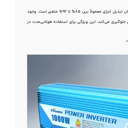
توان خروجی در مدل‌های قدرتمند تا 5000 وات واقعی (Real Output Power) می‌رسد و راندمان تبدیل انرژی معمولاً بین 85٪ تا 92٪ متغیر است. وجود
ن جلوگیری می‌کند. این ویژگی برای استفاده طولانی‌مدت در