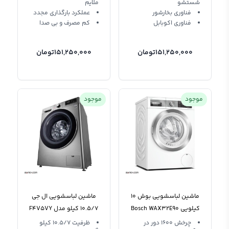
شستشو
ملایم
فناوری بخارشور
عملکرد بارگذاری مجدد
فناوری اکوبابل
کم مصرف و بی صدا
151,250,000
تومان
151,250,000
تومان
موجود
موجود
ماشین لباسشویی بوش 10
ماشین لباسشویی ال جی
کیلویی Bosch WAX32E90
10.5/7 کیلو مدل F4V5VY
چرخش 1600 دور در
ظرفیت 10.5/7 کیلو