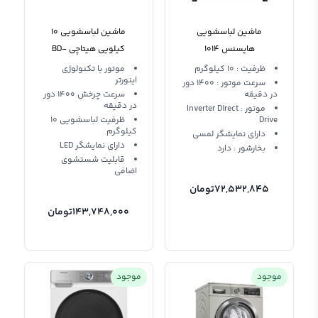
ماشین لباسشویی
ماشین لباسشویی 10
هایسنس 1014
کیلویی هیتاچی BD-
100XFVEM
WFQA1014EVJMW
ظرفیت : 10 کیلوگرم
موتور با تکنولوژی
اینورتر
سرعت موتور : 1400 دور
در دقیقه
سرعت چرخش 1400 دور
در دقیقه
موتور : Inverter Direct
Drive
ظرفیت لباسشویی 10
کیلوگرم
دارای نمایشگر لمسی
دارای نمایشگر LED
بخارشور : دارد
قابلیت شستشوی
اضافی
72,532,845
تومان
143,748,000
تومان
موجود
موجود