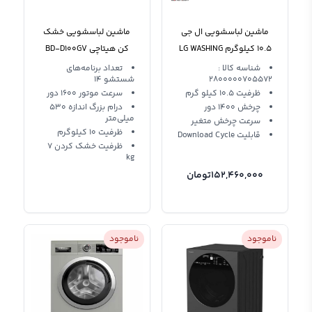
ماشین لباسشویی ال جی
ماشین لباسشویی خشک
10.5 کیلوگرم LG WASHING
کن هیتاچی BD-D100GV
MACHINE 10.5KG F4V5V
شناسه کالا :
تعداد برنامه‌های
2800000705572
شستشو 14
ظرفیت 10.5 کیلو گرم
سرعت موتور 1600 دور
چرخش 1400 دور
درام بزرگ اندازه 530
میلی‌متر
سرعت چرخش متغیر
ظرفیت 10 کیلوگرم
قابلیت Download Cycle
ظرفیت خشک کردن 7
kg
152,460,000
تومان
ناموجود
ناموجود