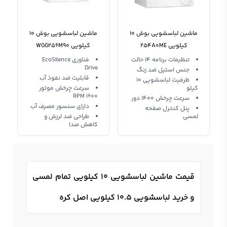
ماشین لباسشویی بوش 10
ماشین لباسشویی بوش 10
کیلویی 254A0ME
کیلویی WGG256M90
تنظیمات برنامه 14 حالت
فناوری EcoSilence
Drive
جنس استیل ضد زنگ
قابلیت ضد نفوذ آب
ظرفیت لباسشویی 10
کیلو
سرعت چرخش موتور
1600 RPM
سرعت چرخش 1400 دور
دارای سنسور مصرف آب
پنل کنترل صفحه
لمسی
طراحی ضد لرزش و
کاهش صدا
قیمت ماشین لباسشویی 10 کیلویی تمام لمسی
و خرید لباسشویی 10.5 کیلویی اصل کره