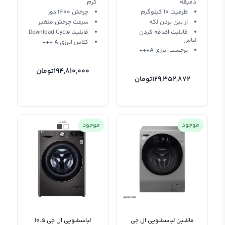
دقیقه
گرم
ظرفیت 10 کیلوگرم
چرخش 1400 دور
از بین بردن لکه
سرعت چرخش متغیر
قابلیت اضافه کردن
قابلیت Download Cycle
لباس
کلاس انرژی A +++
برچسب انرژی A+++
194,810,000
تومان
129,352,872
تومان
موجود
موجود
ماشین لباسشویی ال جی
لباسشویی ال جی 10.5