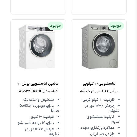
موجود
موجود
لباسشویی 10 کیلویی
ماشین لباسشویی بوش 10
بوش 1400 دور در دقیقه
کیلو مدل WGA254X0ME
WGA254XVME
سری 4
ظرفیت 10 کیلو گرمی
تشخیص و حذف لکه
چرخش 1400 دور در
دارای موتورEcoSilence
دقیقه
Drive
قابلیت شستشوی
ظرفیت 10 کیلو
ملایم
دارای 14 برنامه شستشو
عملکرد بارگذاری مجدد
چرخش 1400 دور در
طراحی ضد لرزش
دقیقه