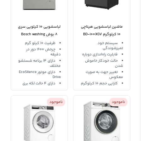
ماشین لباسشویی هیتاچی
لباسشویی 10 کیلویی سری
10 کیلوگرم BD-100XGV
8 بوش Bosch washing
machine WAX32MX0
3CQ
سیستم خود
ظرفیت 10 کیلو گرم
تمیزشوندگی
چرخش 1600 دور در
قابلیت راه‌اندازی دوباره
دقیقه
حالت خودکار خاموش
دارای 14 برنامه شستشو
شدن
مختلف
تغییر جهت به صورت
دارای موتور EcoSilence
معکوس
Drive
کارایی حجم 10 کیلوگرم
دارای 4 حالت لکه بری
ناموجود
ناموجود