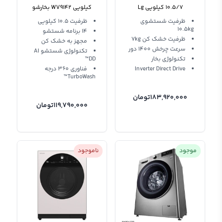
10.5/7 کیلویی Lg
کیلویی WV9142 بخارشو
Washing Machine
دودی
ظرفیت شستشوی
ظرفیت 10.5 کیلویی
10.5kg
FH4G1JCHK6N
14 برنامه شستشو
ظرفیت خشک کن 7kg
مجهز به خشک کن
سرعت چرخش 1400 دور
تکنولوژی شستشو AI
تکنولوژی بخار
DD™
Inverter Direct Drive
فناوری 360 درجه
TurboWash™
183,920,000
تومان
119,790,000
تومان
موجود
ناموجود