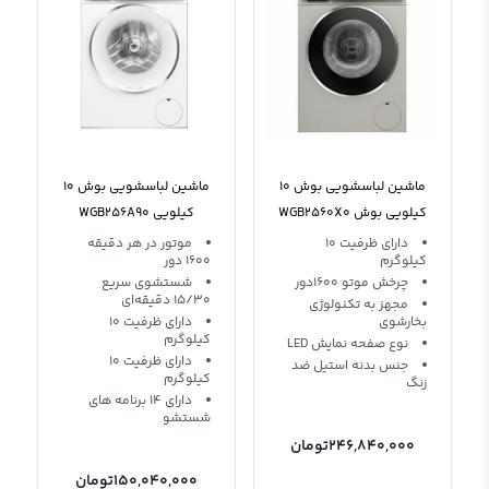
ماشین لباسشویی بوش 10
ماشین لباسشویی بوش 10
کیلویی بوش WGB2560X0
کیلویی WGB256A90
دارای ظرفیت 10
موتور در هر دقیقه
کیلوگرم
1600 دور
چرخش موتو 1600دور
شستشوی سریع
15/30 دقیقه‌ای
مجهز به تکنولوژی
بخارشوی
دارای ظرفیت 10
کیلوگرم
نوع صفحه نمایش LED
دارای ظرفیت 10
جنس بدنه استیل ضد
کیلوگرم
زنگ
دارای 14 برنامه های
شستشو
246,840,000
تومان
150,040,000
تومان