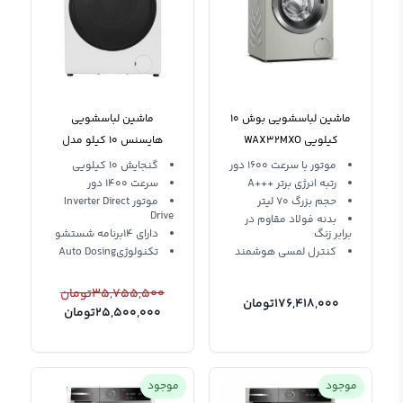
ماشین لباسشویی بوش 10
ماشین لباسشویی
کیلویی WAX32MXO
هایسنس ۱۰ کیلو مدل
WFER1014VA سفید
موتور با سرعت 1600 دور
گنجایش 10 کیلویی
رتبه انرژی برتر +++A
سرعت 1400 دور
حجم بزرگ 70 لیتر
موتور Inverter Direct
Drive
بدنه فولاد مقاوم در
برابر زنگ
دارای 14برنامه شستشو
کنترل لمسی هوشمند
تکنولوژیAuto Dosing
35,755,500
تومان
176,418,000
تومان
25,500,000
تومان
موجود
موجود