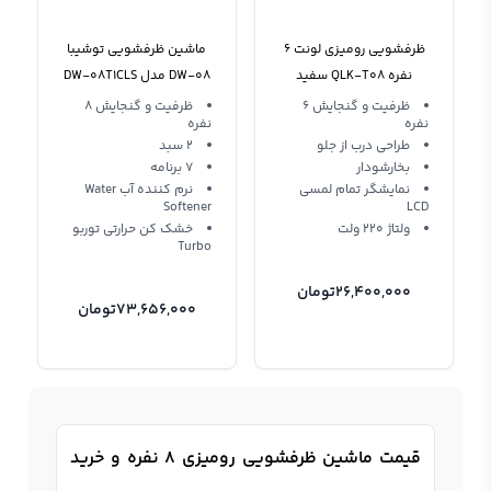
ظرفشویی رومیزی لونت 6
ماشین ظرفشویی توشیبا
نفره QLK-T08 سفید
DW-08 مدل DW-08T1CLS
رومیزی
ظرفیت و گنجایش 6
ظرفیت و گنجایش 8
نفرە
نفره
طراحی درب از جلو
2 سبد
بخارشودار
7 برنامه
نمایشگر تمام لمسی
نرم کننده آب Water
Softener
LCD
ولتاژ 220 ولت
خشک کن حرارتی توربو
Turbo
26,400,000
تومان
73,656,000
تومان
قیمت ماشین ظرفشویی رومیزی 8 نفره و خرید