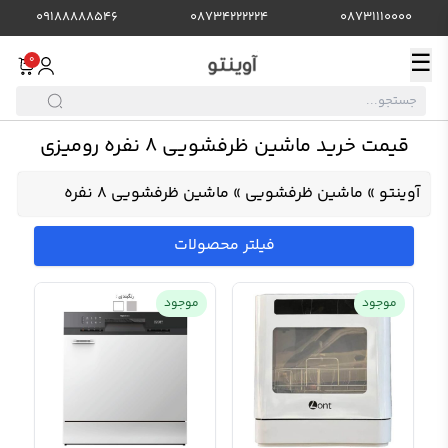
09188888546
08734222224
08731110000
☰
0
قیمت خرید ماشین ظرفشویی 8 نفره رومیزی
آوینتو
»
ماشین ظرفشویی
»
ماشین ظرفشویی 8 نفره
فیلتر محصولات
موجود
موجود