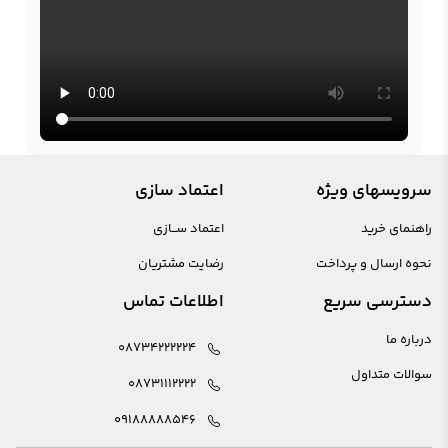
سرویسهای ویژه
اعتماد سازی
راهنمای خرید
اعتماد ســازی
نحوه ارسال و پرداخت
رضایت مشتریان
دسترسی سریع
اطلاعات تماس
درباره ما
08734222224
سوالات متداول
08731112222
09188888546