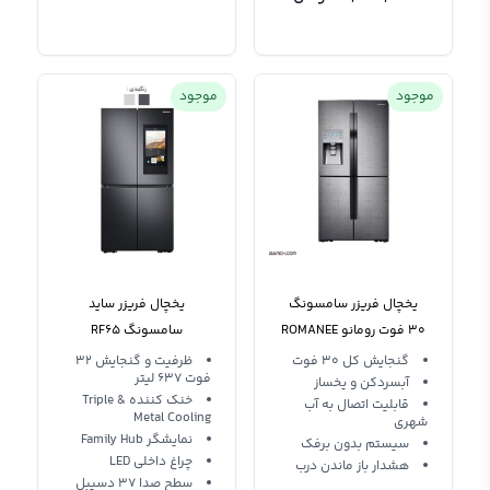
موجود
موجود
یخچال فریزر سامسونگ
یخچال فریزر ساید
30 فوت رومانو ROMANEE
سامسونگ RF65
RF65A977FB1
PT STS SAMSUNG
گنجایش کل 30 فوت
ظرفیت و گنجایش 32
فوت 637 لیتر
آبسردکن و یخساز
خنک کننده Triple &
قابلیت اتصال به آب
Metal Cooling
شهری
نمایشگر Family Hub
سیستم بدون برفک
چراغ داخلی LED
هشدار باز ماندن درب
سطح صدا 37 دسیبل