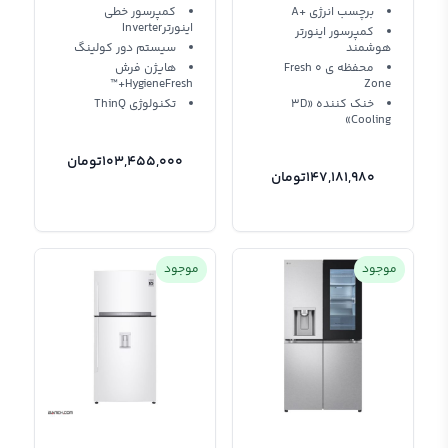
برچسب انرژی +A
کمپرسور خطی
اینورترInverter
کمپرسور اینورتر
هوشمند
سیستم دور کولینگ
محفظه ی Fresh 0
هایژن فرش
HygieneFresh+™
Zone
خنک کننده «3D
تکنولوژی ThinQ
Cooling»
103,455,000
تومان
147,181,980
تومان
موجود
موجود