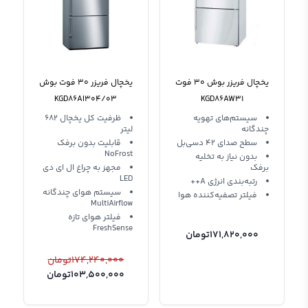
یخچال فریزر بوش 30 فوت
یخچال فریزر 30 فوت بوش
KGD86AI304/03
KGD86AW31
سیستم‌های تهویه
ظرفیت کل یخچال 682
چندگانه
لیتر
سطح صدای 42 دسی‌بل
قابلیت بدون برفک
NoFrost
بدون نیاز به تخلیه
برفک
مجهز به چراغ ال ای دی
LED
رتبه‌بندی انرژی A++
سیستم هوای چندگانه
فیلتر تصفیه‌کننده هوا
MultiAirflow
فیلتر هوای تازه
FreshSense
171,820,000
تومان
174,240,000
تومان
103,500,000
تومان