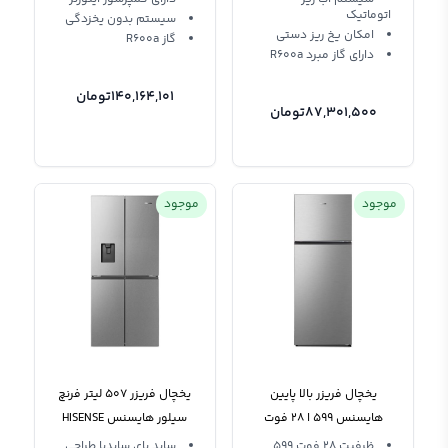
اتوماتیک
سیستم بدون یخزدگی
امکان یخ ریز دستی
گاز R600a
دارای گاز مبرد R600a
140,164,101
تومان
87,301,500
تومان
موجود
موجود
یخچال فریزر بالا پایین
یخچال فریزر 507 لیتر فرنچ
هایسنس 599 ا 28 فوت
سیلور هایسنس HISENSE
نقره 2022 RT599N4ASU
RQ561N4ASN
ظرفیت 28 فوت 599
ساید بای سایدبا طراحی