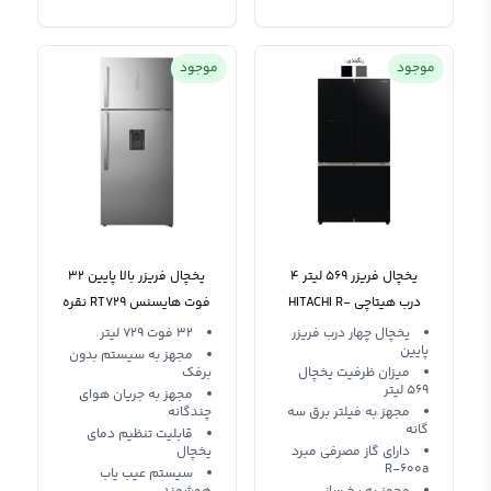
موجود
موجود
یخچال فریزر 569 لیتر 4
یخچال فریزر بالا پایین 32
درب هیتاچی HITACHI R-
فوت هایسنس RT729 نقره
WB720
ای 2022
یخچال چهار درب فریزر
32 فوت 729 لیتر
پایین
مجهز به سیستم بدون
میزان ظرفیت یخچال
برفک
569 لیتر
مجهز به جریان هوای
مجهز به فیلتر برق سه
چندگانه
گانه
قابلیت تنظیم دمای
دارای گاز مصرفی مبرد
یخچال
R-600a
سیستم عیب یاب