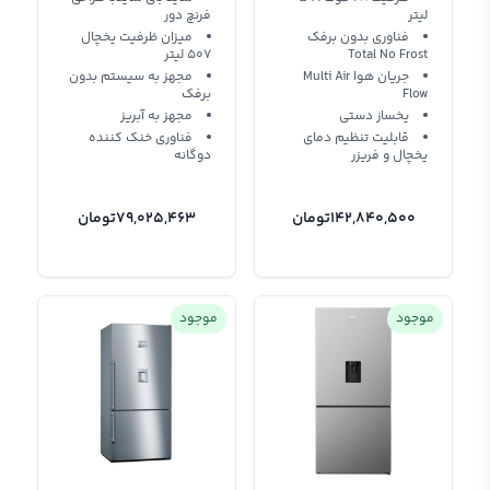
لیتر
فرنچ دور
فناوری بدون برفک
میزان ظرفیت یخچال
Total No Frost
507 لیتر
جریان هوا Multi Air
مجهز به سیستم بدون
Flow
برفک
یخساز دستی
مجهز به آبریز
قابلیت تنظیم دمای
فناوری خنک کننده
یخچال و فریزر
دوگانه
142,840,500
تومان
79,025,463
تومان
موجود
موجود