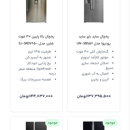
یخچال ساید بای ساید
یخچال بالا پایین 30 فوت
یونیوا مدل UN-SBS56
شارپ مدل SJ-SRD765-
SS3
گنجایش کلی 30 فوت
ظرفیت 765 لیتر
موتور کارآمد اینورتر
مجهز به آبسردکن
امکان انجماد سازی
یخ زدایی خودکار
سریع
OptiFresh منطقه صفر
اتصال بە آب شهری
درجه
آبریز و یخریز
قفسه سبزیجات بزرگ
137,395,500
تومان
144,837,000
تومان
موجود
موجود