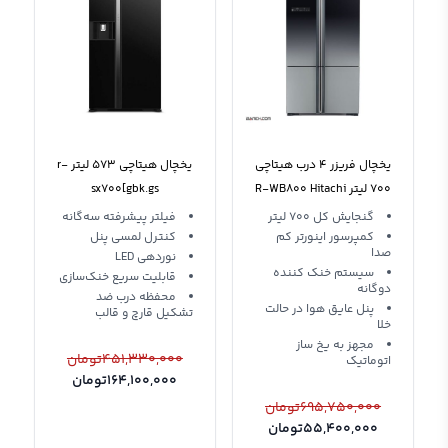
یخچال فریزر 4 درب هیتاچی
یخچال هیتاچی 573 لیتر r-
700 لیتر R-WB800 Hitachi
sx700[gbk.gs
French Refrigerator
گنجایش کل 700 لیتر
فیلتر پیشرفته سه‌گانه
کمپرسور اینورتر کم
کنترل لمسی پنل
صدا
نوردهی LED
سیستم خنک کننده
قابلیت سریع خنک‌سازی
دوگانه
محفظه درب ضد
پنل عایق هوا در حالت
تشکیل قارچ و قالب
خلا
مجهز به یخ ساز
451,330,000
تومان
اتوماتیک
164,100,000
تومان
695,750,000
تومان
55,400,000
تومان