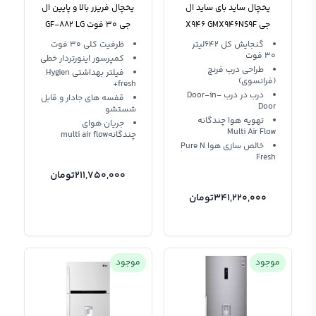
یخچال ساید بای ساید ال
یخچال فریزر بالا و پایین ال
جی X946 GMX946NS9F
جی 30 فوت GF-882 LG
Refrigerator 882
گنجایش کل 642لیتر
ظرفیت کلی 30 فوت
30 فوت
کمپرسور اینورتردار خطی
طراحی درب فرنچ
فیلتر بهداشتی Hygien
(فرانسوی)
fresh+
درب در درب Door-in-
قفسه های جادار و قابل
Door
شستشو
تهویه هوا چندگانه
جریان هوای
Multi Air Flow
چندگانهmulti air flow
خالص‌ سازی هوا Pure N
Fresh
211,750,000
تومان
341,220,000
تومان
موجود
موجود