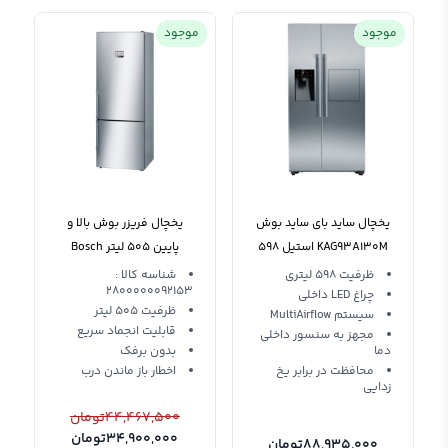
موجود
موجود
یخچال ساید بای ساید بوش
یخچال فریزر بوش بالا و
KAG93A130M استیل 598
پایین 505 لیتر Bosch
لیتر
KGN56AI304
ظرفیت 598 لیتری
شناسه کالا :
2800000092153
چراغ LED داخلی
ظرفیت 505 لیتر
سیستم MultiAirflow
قابلیت انجماد سریع
مجهز به سنسور داخلی
دما
بدون برفک
محافظت در برابر یخ
اخطار باز ماندن درب
زدایی
44,467,500
تومان
34,900,000
تومان
88,935,000
تومان