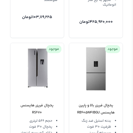
مجهز به یخ ساز
هوشمند
اتوماتیک
103,119,225
تومان
425,920,000
تومان
موجود
موجود
یخچال فریزر بالا و پایین
یخچال فریزر هایسنس
هایسنس RB605N4IBGU
RS670
بدنه استیل ضد زنگ
حجم 566 لیتری
ظرفیت 30 فوت
یخچال 30 فوت
سیستم آب ریز
دارای کمپرسور اینورتر