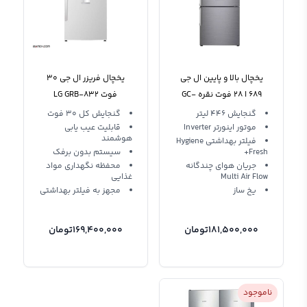
یخچال بالا و پایین ال جی
یخچال فریزر ال جی 30
689 ا 28 فوت نقره GC-
فوت LG GRB-832
F689BLCM
گنجایش 446 لیتر
گنجایش کل 30 فوت
موتور اینورتر Inverter
قابلیت عیب ‌یابی
هوشمند
فیلتر بهداشتی Hygiene
Fresh+
سیستم بدون برفک
جریان هوای چندگانه
محفظه نگهداری مواد
Multi Air Flow
غذایی
یخ ساز
مجهز به فیلتر بهداشتی
181,500,000
تومان
169,400,000
تومان
ناموجود