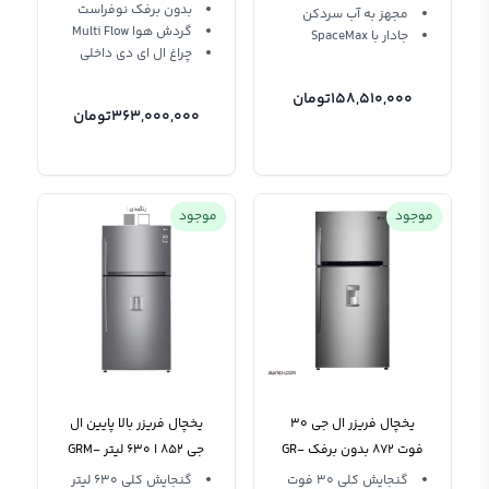
بدون برفک نوفراست
مجهز به آب سردکن
گردش هوا Multi Flow
جادار با SpaceMax
چراغ ال ای دی داخلی
158,510,000
تومان
363,000,000
تومان
موجود
موجود
یخچال فریزر ال جی 30
یخچال فریزر بالا پایین ال
فوت 872 بدون برفک GR-
جی 852 ا ۶۳۰ لیتر GRM-
F872HLHU
852 سفید نقره
گنجایش کلی 30 فوت
گنجایش کلی 630 لیتر