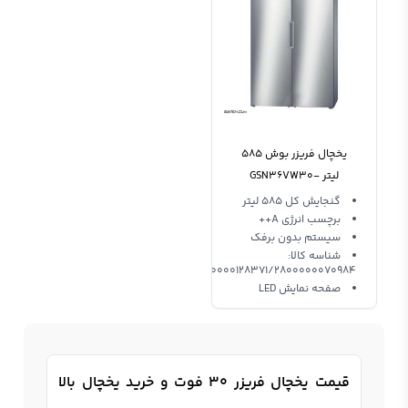
یخچال فریزر بوش 585
لیتر GSN36VW30-
KSV36VW30
گنجایش کل 585 لیتر
برچسب انرژی A++
REFRIGERATOR bosch
سیستم بدون برفک
شناسه کالا:
2800000128371/2800000070984
صفحه نمایش LED
قیمت یخچال فریزر 30 فوت و خرید یخچال بالا