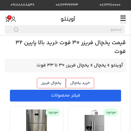
09188888546
08734222224
08731110000
☰
0
قیمت یخچال فریزر 30 فوت خرید بالا پایین 32
فوت
آوینتو
»
یخچال
»
یخچال فریزر 30 تا 33 فوت
خرید یخچال
یخچال فریزر
فیلتر محصولات
موجود
موجود