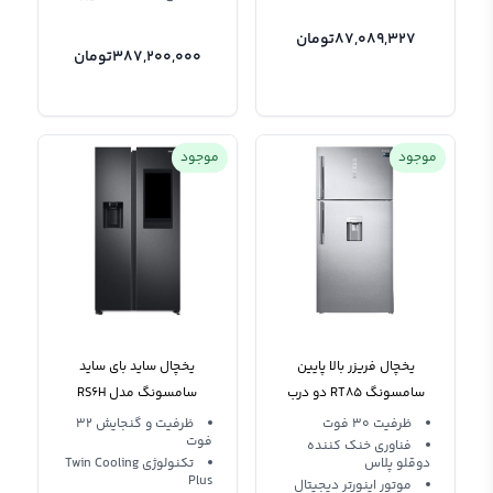
87,089,327
تومان
387,200,000
تومان
موجود
موجود
یخچال فریزر بالا پایین
یخچال ساید بای ساید
سامسونگ RT85 دو درب
سامسونگ مدل RS6H
30 فوت اینورتر
ظرفیت 30 فوت
ظرفیت و گنجایش 32
فوت
فناوری خنک کننده
دوقلو پلاس
تکنولوژی Twin Cooling
Plus
موتور اینورتر دیجیتال