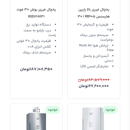
یخچال فریزر بالا پایین
یخچال فریزر بوش 30 فوت
هایسنس RB605 ا 30
KGD86AI31
فوت نقره 2022
ظرفیت و گنجایش 30
دستگاه تولید یخ
فوت
RB605N4BS1
درب بازشو به سمت
سیستم بدون برفک
راست
نوفراست
ظرفیت یخچال 30 فوتی
چرخش هوا Multi Air
کلاس انرژی A++
Flow
سیستم حذف برفک
آبسردکن و یخساز
دستی
نمایشگر لمسی LED
187,108,350
تومان
84,579,000
تومان
67,200,000
تومان
موجود
موجود