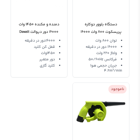
دستگاه بلوور دوکاره
دمنده و مکنده 1450 وات
پریسکوت 800 وات 16000
16000 دور دیوالت Dewalt
دور Prescott PT2280001
1450w 9028
توان 800 وات
16000دور در دقیقه
16000 دور در دقیقه
قفل کن کلید
ولتاژ 220 ولت
1450وات
فرکانس 50/60Hz
دور متغیر
جریان حجمی هوا
کلید گازی
4.2m³/min
ناموجود