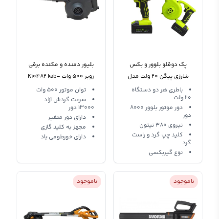
پک دوقلو بلوور و بکس
بلیور دمنده و مکنده برقی
شارژی پیگن 20 ولت مدل
زوبر 500 وات K10482 kab-
500
GL161
باطری هر دو دستگاه
توان موتور 500 وات
20 ولت
سرعت گردش آزاد
دور موتور بلوور 8000
13000 دور
دور
دارای دور متغیر
نیروی 380 نیتون
مجهز به کلید گازی
کلید چپ گرد و راست
دارای خورطومی باد
گرد
نوع گیربکسی
ناموجود
ناموجود