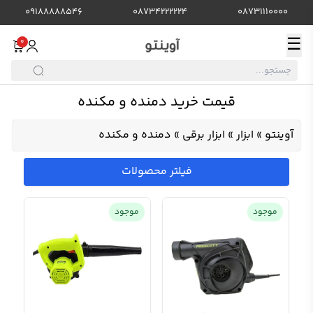
09188888546
08734222224
08731110000
☰
0
قیمت خرید دمنده و مکنده
آوینتو
»
ابزار
»
ابزار برقی
»
دمنده و مکنده
فیلتر محصولات
موجود
موجود