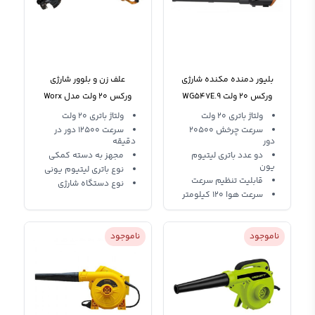
بلیور دمنده مکنده شارژی
علف زن و بلوور شارژی
ورکس 20 ولت WG547E.9
ورکس 20 ولت مدل Worx
WG545
ولتاژ باتری 20 ولت
ولتاژ باتری 20 ولت
سرعت چرخش 20500
سرعت 12500 دور در
دور
دقیقه
دو عدد باتری لیتیوم
مجهز به دسته کمکی
یون
نوع باتری لیتیوم یونی
قابلیت تنظیم سرعت
نوع دستگاه شارژی
سرعت هوا 120 کیلومتر
ناموجود
ناموجود