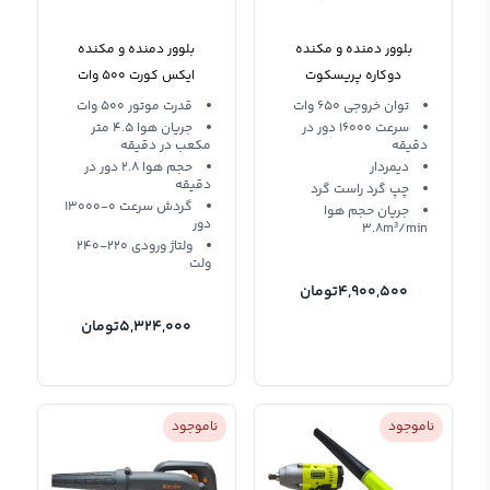
بلوور دمنده و مکنده
بلوور دمنده و مکنده
دوکاره پریسکوت
ایکس کورت 500 وات
XQF02-500
PT2255001 Prescott
توان خروجی 650 وات
قدرت موتور 500 وات
سرعت 16000 دور در
جريان هوا 4.5 متر
دقیقه
مکعب در دقيقه
دیمردار
حجم هوا 2.8 دور در
دقیقه
چپ گرد راست گرد
گردش سرعت 0-13000
جریان حجم هوا
دور
3.8m³/min
ولتاژ ورودی 220-240
ولت
4,900,500
تومان
5,324,000
تومان
ناموجود
ناموجود