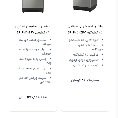
ماشین لباسشویی هیتاچی
ماشین لباسشویی هیتاچی
25 کیلوگرم SF-P250ZFV
22 کیلویی SF-P220ZFV
تنوع 16 برنامه شستشو
سنسور اقتصادی سه
مرحله‌
فرآیند شستشو
چهارگانه
دارای خود تمیزکننده
خودکار
ظرفیت 25 کیلوگرم
جنس بدنه فولاد ضد
تکنولوژی موتور اینورتر
زنگ
درب ایمنی شیشه‌ای
برنامه‌های شستشو 16
عدد
سرعت چرخش حداکثر
182,710,000
تومان
650 دور
176,660,000
تومان