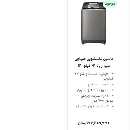
موجود
ماشین لباسشویی هیتاچی
درب از بالا 24 کیلو SF-
P240XWV
ظرفیت شست و شو 24
کیلویی
11 برنامه متنوع
مجهز به کنترل اینورتر
قدرت سرعت چرخش
موتور 700 دور
خود تمیز کردن خودکار
77,409,750
تومان