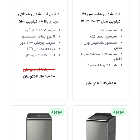
لباسشویی هایسنس 20
ماشین لباسشویی هیتاچی
کیلویی مدل WT3T2023
درب از بالا 24 کیلویی SF-
درب از بالا
P240XWV Hitachi
سنسور کف
ظرفیت 24 کیلوگرم
سنسور حذف کف
11 نوع برنامه شستشو
Washing Machine
سنسور تشخیص وزن
سرعت چرخش 700 دور
لباس
صفحه نمایش LED
سیستم شستشو سریع
تمیز کننده خودکار
کامل
شستشو با اب سرد
81,675,000
تومان
64,900,000
تومان
89,116,500
تومان
موجود
موجود