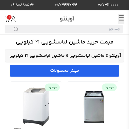
09188888546
08734222224
08731110000
☰
0
قیمت خرید ماشین لباسشویی 21 کیلویی
آوینتو
»
ماشین لباسشویی
»
ماشین لباسشویی 21 کیلویی
فیلتر محصولات
موجود
موجود