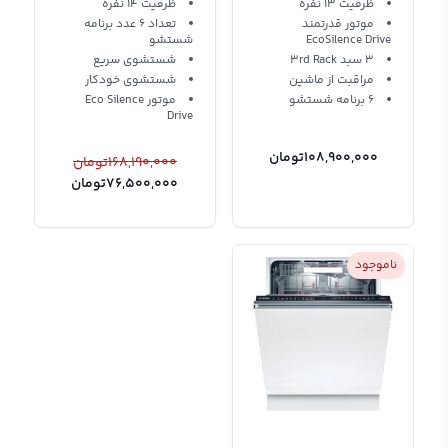
نقره آلمان
ظرفیت 13 نفره
ظرفیت 14 نفره
موتور قدرتمند
تعداد 6 عدد برنامه
EcoSilence Drive
شستشو
3 سبد 3rd Rack
شستشوی سریع
مراقبت از ماشین
شستشوی خودکار
6 برنامه شستشو
موتور Eco Silence
Drive
108,900,000
تومان
168,190,000
تومان
76,500,000
تومان
ناموجود