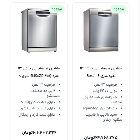
موجود
موجود
ماشین ظرفشویی بوش 13
ماشین ظرفشویی بوش 13
نفره سری 6 Bosch
نفره SMS8ZDI48Q سری 8
Dishwasher SMS6ECI03E
ظرفیت 13 نفره
ظرفیت 13 نفره
توان 2400 وات
6 برنامه مختلف
شستشو
8 برنامه ی شستشوی
مختلف
دارای خشک کن زئولیت
حفاظت برتر aquaStop
دارای 3 سبد شستشو
سبد بالایی با قابلیت
دارای سبد کارد و چنگال
تنظیم ارتفاع
106,432,326
تومان
64,768,275
تومان