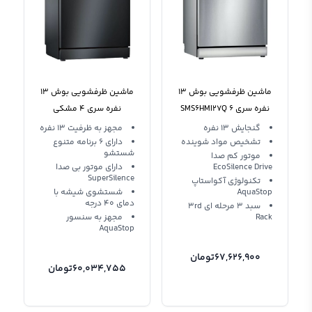
ماشین ظرفشویی بوش 13
ماشین ظرفشویی بوش ‍13
نفره سری 6 SMS6HMI27Q
نفره سری 4 مشکی
استیل
SMS46NB01B
گنجایش 13 نفره
مجهز به ظرفیت 13 نفره
تشخیص مواد شوینده
دارای 6 برنامه متنوع
شستشو
موتور کم صدا
EcoSilence Drive
دارای موتور بی صدا
SuperSilence
تکنولوژی آکواستاپ
AquaStop
شستشوی شیشه با
دمای 40 درجه
سبد 3 مرحله ای 3rd
Rack
مجهز به سنسور
AquaStop
67,626,900
تومان
60,034,755
تومان