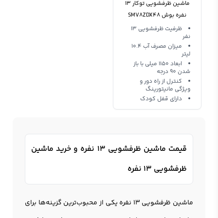
ماشین ظرفشویی توکار 13
نفره بوش SMV8ZDX48
ظرفیت ظرفشویی 13
نفر
میزان مصرف آب 10.4
لیتر
ابعاد 1150 میلی‌ با باز
شدن 90 درجه
کنترل از راه دور و
ویژگی‌ مانیتورینگ
دارای قفل کودک
قیمت ماشین ظرفشویی 13 نفره و خرید ماشین
ظرفشویی 13 نفره
ماشین ظرفشویی 13 نفره
یکی از محبوب‌ترین گزینه‌ها برای