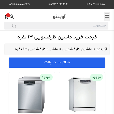
09188888546
08734222224
08731110000
☰
0
قیمت خرید ماشین ظرفشویی 13 نفره
آوینتو
»
ماشین ظرفشویی
»
ماشین ظرفشویی 13 نفره
فیلتر محصولات
موجود
موجود