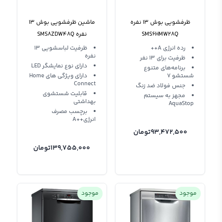
ظرفشویی بوش 13 نفره
ماشین ظرفشویی بوش 13
SMS6HMW28Q
نفره SMS8ZDW48Q
رده انرژی A++
ظرفیت لباسشویی 13
نفره
ظرفیت برای 13 نفر
دارای نوع نمایشگر LED
برنامه‌های متنوع
شستشو 7
دارای ویژگی های Home
Connect
جنس فولاد ضد زنگ
قابلیت شستشوی
مجهز به سیستم
بهداشتی
AquaStop
برچسب مصرف
انرژی++A
93,472,500
تومان
139,755,000
تومان
موجود
موجود