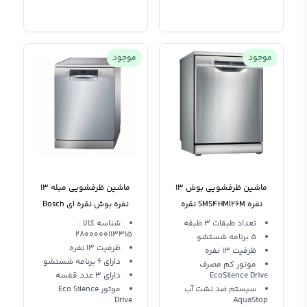
موجود
موجود
ماشین ظرفشویی بوش 13
ماشین ظرفشویی مبله 13
نفره SMS4HMI26M نقره
نفره بوش نقره ای Bosch
سری 4
dishwasher SMS46NI01B
تعداد طبقات 3 طبقه
شناسه کالا :
2800000113315
5 برنامه شستشو
ظرفیت 13 نفره
ظرفیت 13 نفره
دارای 6 برنامه شستشو
موتور کم مصرف
EcoSilence Drive
دارای 3 عدد قفسه
سیستم ضد نشت آب
موتور Eco Silence
Drive
AquaStop