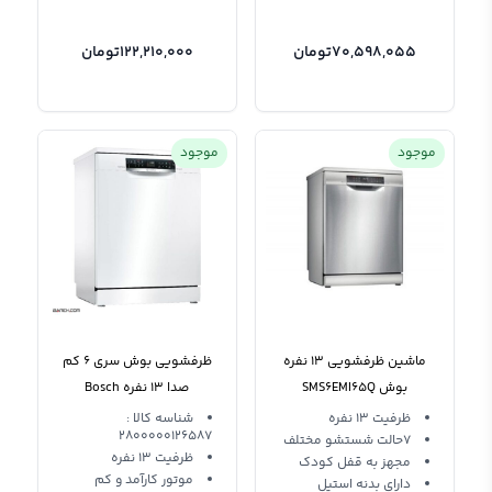
70,598,055
تومان
122,210,000
تومان
موجود
موجود
ماشین ظرفشویی 13 نفره
ظرفشویی بوش سری 6 کم
بوش SMS6EMI65Q
صدا 13 نفره Bosch
SMS67NW10M
ظرفیت 13 نفره
شناسه کالا :
2800000126587
7حالت شستشو مختلف
ظرفیت 13 نفره
مجهز به قفل کودک
موتور کارآمد و کم
دارای بدنه استیل