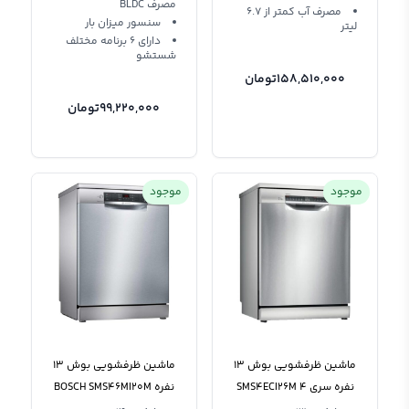
مصرف BLDC
مصرف آب کمتر از 6.7
سنسور میزان بار
لیتر
دارای 6 برنامه مختلف
شستشو
158,510,000
تومان
99,220,000
تومان
موجود
موجود
ماشین ظرفشویی بوش ‍13
ماشین ظرفشویی بوش 13
نفره سری 4 SMS4ECI26M
نفره BOSCH SMS46MI20M