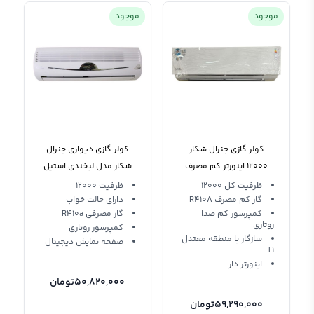
موجود
موجود
کولر گازی جنرال شکار
کولر گازی دیواری جنرال
12000 اینورتر کم مصرف
شکار مدل لبخندی استیل
12000 GNRR-12GRAA-I T3
GNRINV-12-I
ظرفیت کل 12000
ظرفیت 12000
گاز کم مصرف R410A
دارای حالت خواب
کمپرسور کم صدا
گاز مصرفی R410a
روتاری
کمپرسور روتاری
سازگار با منطقه معتدل
صفحه نمایش دیجیتال
T1
اینورتر دار
50,820,000
تومان
59,290,000
تومان