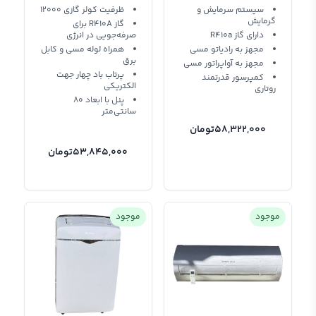
MS12000PLATINUM
MS12000 M
سیستم سرمایش و
ظرفیت کولر گازی 12000
گرمایش
گاز R410A برای
دارای گاز R410a
صرفه‌جویی در انرژی
مجهز به رادیاتو مسی
همراه لوله‌ مسی و کابل
برق
مجهز به آواپراتور مسی
پرتاب باد چهار جهت
کمپرسور قدرتمند
الکتریکی
روتاری
پنل با ابعاد ۸۰
سانتی‌متر
58,322,000
تومان
53,845,000
تومان
موجود
موجود