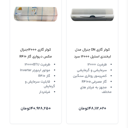
کولر گازی DN جنرال مدل
کولر گازی 12000جنرال
لبخندی استیل 12000 سرد
مکس دیواری گاز R410
و گرم GNR-12GW AA T3
اینورتر GM-S12000 Inverter
ظرفیت 12000
ظرفیت 12000BTU
سرمایشی و گرمایشی
موتور اینورتر Inverter
General Max
کمپرسور روتاری سنگین
گاز R410
گاز مصرفی R410a
قابلیت سرمایش و
گرمایش
مجهز به فیلتر های
مختلف
فیلتردار
48,112,020
تومان
40,928,250
تومان