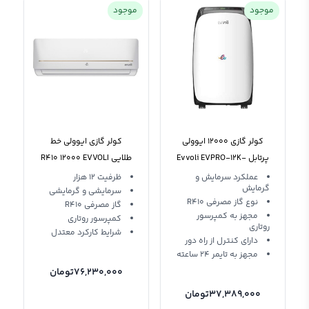
موجود
موجود
کولر گازی 12000 ایوولی
کولر گازی ایوولی خط
پرتابل Evvoli EVPRO-12K-
طلایی R410 12000 EVVOLI
EVCIS-12K-MD-1
MD R410
عملکرد سرمایش و
ظرفیت 12 هزار
گرمایش
سرمایشی و گرمایشی
نوع گاز مصرفی R410
گاز مصرفی R410
مجهز به کمپرسور
کمپرسور روتاری
روتاری
شرایط کارکرد معتدل
دارای کنترل از راه دور
مجهز به تایمر 24 ساعته
76,230,000
تومان
37,389,000
تومان