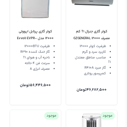
کولر گازی جنرال T1 کم
کولر گازی پرتابل ایوولی
مصرف 12000 GZGENERAL
12000 مدل Evvoli EVPR-
12K-PO
ظرفیت کولر 12000
ظرفیت 12000BTU
کاربرد سرد و گرم
گاز خنک کننده R290
مناسب مناطق معتدل
ناحیه آب و هوای T1
T1
سرعت فن 4 حالته
گاز مبرد R410A
مصرف انرژی A
کمپرسور روتاری
56,446,500
تومان
46,282,500
تومان
موجود
موجود