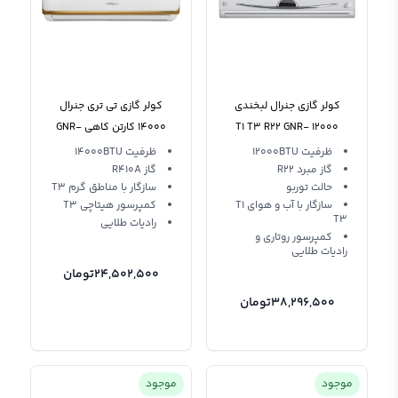
کولر گازی جنرال لبخندی
کولر گازی تی تری جنرال
12000 T1 T3 R22 GNR-
14000 کارتن کاهی GNR-
14K-SA T3General T3
12GW AA General
ظرفیت 12000BTU
ظرفیت 14000BTU
گاز مبرد R22
گاز R410A
حالت توربو
سازگار با مناطق گرم T3
سازگار با آب و هوای T1
کمپرسور هیتاچی T3
T3
رادیات طلایی
کمپرسور روتاری و
رادیات طلایی
24,502,500
تومان
38,296,500
تومان
موجود
موجود