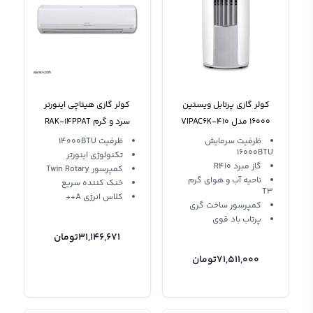
کولر گازی پرتابل ویستین
کولر گازی هیتاچی اینورتر
16000 مدل VIPAC6K-410
سرد و گرم RAK-14PPAT
Hitachi 14000BTU
ظرفیت سرمایش
ظرفیت 14000BTU
16000BTU
تکنولوژی اینورتر
گاز مبرد R410
کمپرسور Twin Rotary
ناحیه آب و هوای گرم
خنک کننده سریع
T3
کلاس انرژی A++
کمپرسور ساخت گری
پرتاب باد قوی
31,146,671
تومان
71,511,000
تومان