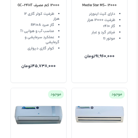
12000 Media Star MS-
12000 کم مصرف GC-24HT
R410A T1
S12000 Ultra R410 T1
دارای کیت اینورتر
ظرفیت کولر گازی 12
هزار
ظرفیت 12000 هزار
گاز مبرد R410A
گاز r410
مناسب آب و هوایی T1
فیلتر گرد و غبار
عملکرد سرمایشی و
موتور t1
گرمایشی
کولر گازی دیواری
91,960,000
تومان
45,738,000
تومان
موجود
موجود