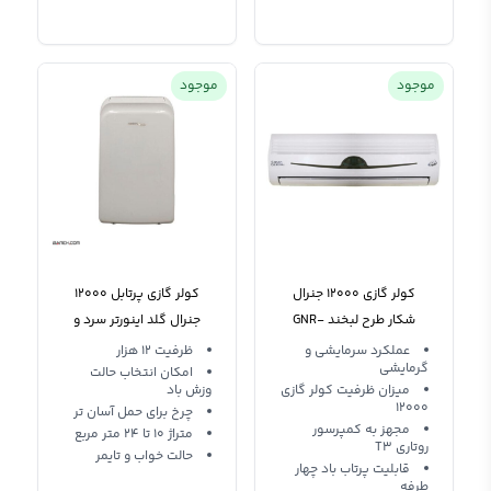
موجود
موجود
کولر گازی 12000 جنرال
کولر گازی پرتابل 12000
شکار طرح لبخند GNR-
جنرال گلد اینورتر سرد و
12GWN R22
گرم General Gold GG-
عملکرد سرمایشی و
ظرفیت 12 هزار
گرمایشی
P12000SUPER
امکان انتخاب حالت
میزان ظرفیت کولر گازی
وزش باد
12000
چرخ برای حمل آسان تر
مجهز به کمپرسور
متراژ 10 تا 24 متر مربع
روتاری T3
حالت خواب و تایمر
قابلیت پرتاب باد چهار
طرفه