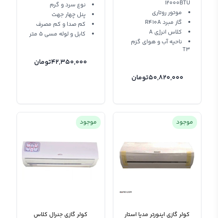
12000BTU
نوع سرد و گرم
موتور روتاری
پنل چهار جهت
گاز مبرد R410A
کم صدا و کم مصرف
کلاس انرژی A
کابل و لوله مسی 5 متر
ناحیه آب و هوای گزم
T3
42,350,000
تومان
50,820,000
تومان
موجود
موجود
کولر گازی اینورتر مدیا استار
کولر گازی جنرال کلاس