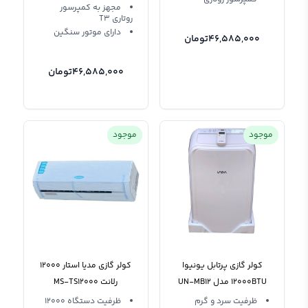
مجهز به کمپرسور
روتاری T3
دارای موتور سنگین
46,585,000
تومان
46,585,000
تومان
موجود
موجود
کولر گازی پرتابل یونیوا
کولر گازی مدیا استار 12000
12000BTU مدل UN-MB12
رلانت MS-TS12000
RELANT
ظرفیت سرد و گرم
ظرفیت دستگاه 12000