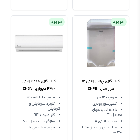
موجود
موجود
کولر گازی پرتابل زانتی 12
کولر گازی 12000 زانتی
هزار مدل ZMPE-
R410 دیواری ZMSA-
12HO1R Zaneti T1
12HO1RAPA
ظرفیت 12 هزار
ظرفیت 12000BTU
کمپرسور روتاری
کاربرد سرمایش و
گرمایش
ناحیه آب و هوای
معتدل T1
گاز مبرد R410
مصرف انرژی A
سازگار با محیط زیست
مناسب برای متراژ 20 تا
حجم هوا دهی بالا
30 متر