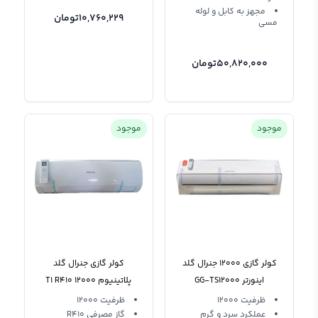
مجهز به کابل و لوله
10,760,229
تومان
مسی
50,820,000
تومان
موجود
موجود
کولر گازی 12000 جنرال گلد
کولر گازی جنرال گلد
اینورتر GG-TS12000
پلاتینیوم 12000 T1 R410
تیتانیوم R410a
GG-S12000 PLATINUM
ظرفیت 12000
ظرفیت 12000
عملکرد سرد و گرم
گاز مصرفی R410