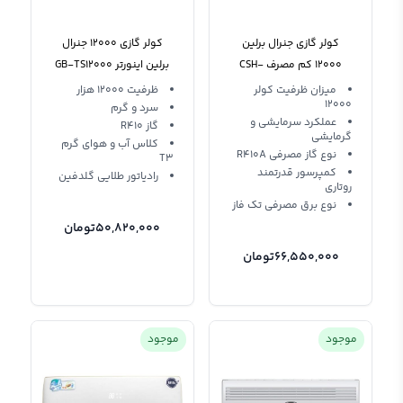
کولر گازی جنرال برلین
کولر گازی 12000 جنرال
12000 کم مصرف CSH-
برلین اینورتر GB-TS12000
T3
12BB T3 R410A
میزان ظرفیت کولر
ظرفیت 12000 هزار
12000
سرد و گرم
عملکرد سرمایشی و
گاز R410
گرمایشی
کلاس آب و هوای گرم
نوع گاز مصرفی R410A
T3
کمپرسور قدرتمند
رادیاتور طلایی گلدفین
روتاری
نوع برق مصرفی تک فاز
50,820,000
تومان
66,550,000
تومان
موجود
موجود