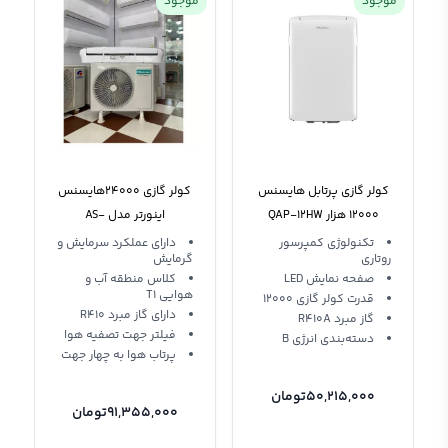
موجود
موجود
کولر گازی پرتابل هایسنس
کولر گازی 24000هایسنس
12000 هزار QAP-12HW
اینورتر مدل AS-
24UR4SBBTG01
تکنولوژی کمپرسور
دارای عملکرد سرمایش و
روتاری
گرمایش
صفحه نمایش LED
کلاس منطقه آب و
هوایی T1
قدرت کولر گازی 12000
دارای گاز مبرد R410
گاز مبرد R410A
فیلتر جهت تصفیه هوا
دسته‌بندی انرژی B
پرتاب هوا به چهار جهت
50,215,000
تومان
91,355,000
تومان