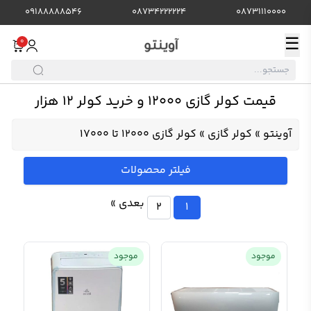
09188888546
08734222224
08731110000
☰
0
قیمت کولر گازی 12000 و خرید کولر 12 هزار
آوینتو
»
کولر گازی
»
کولر گازی 12000 تا 17000
فیلتر محصولات
بعدی »
2
1
موجود
موجود