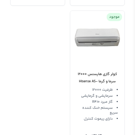
موجود
کولر گازی هایسنس 12000
سرما و گرما Hisense AS-
12HR4SYRCA01
ظرفیت 12000
سرمایشی و گرمایشی
گاز مبرد R410
سیستم خنک کننده
سریع
دارای ریموت کنترل