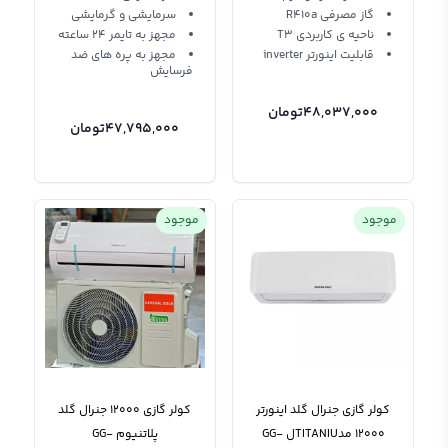
گاز مصرفی R410a
سرمایشی و گرمایشی
ناحیه ی کاربردی T3
مجهز به تایمر 24 ساعته
قابلیت اینورتر inverter
مجهز به پره های ضد
فرسایش
48,037,000
تومان
47,795,000
تومان
موجود
موجود
کولر گازی جنرال گلد اینورتر
کولر گازی 12000 جنرال گلد
12000 مدTITANIUل GG-
پلاتنیوم GG-