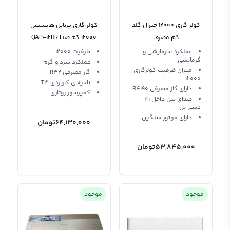
کولر گازی 12000 جنرال گلد
کولر گازی پرتابل هایسنس
کم مصرف
12000 کم صدا QAP-12HR
2022
AOGA12R12RNWA R410a
عملکرد سرمایشی و
ظرفیت 12000
گرمایشی
عملکرد سرد و گرم
میزان ظرفیت کولرگازی
گاز مصرفی R32
12000
ناحیه ی کاربردی T3
دارای گاز مصرفی R4190
کمپرسور روتاری
صدای پنل داخل 41
دسی بل
دارای موتور سنگین
64,130,000
تومان
53,845,000
تومان
موجود
موجود