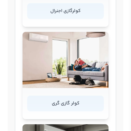
کولرگازی اجنرال
کولر گازی گری