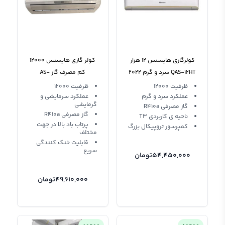
کولرگازی هایسنس 12 هزار
کولر گازی هایسنس 12000
QAS-12HT سرد و گرم 2022
کم مصرف گاز AS-
12HR4SVDTF1 R410a
ظرفیت 12000
ظرفیت 12000
عملکرد سرد و گرم
عملکرد سرمایشی و
گرمایشی
گاز مصرفی R410a
گاز مصرفی R410a
ناحیه ی کاربردی T3
پرتاب باد بالا در جهت
کمپرسور تروپیکال بزرگ
مختلف
قابلیت خنک کنندگی
سریع
54,450,000
تومان
49,610,000
تومان