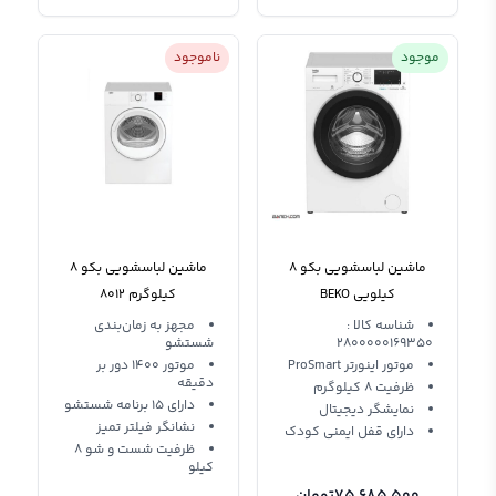
موجود
ناموجود
ماشین لباسشویی بکو 8
ماشین لباسشویی بکو 8
کیلویی BEKO
کیلوگرم 8012
WTV8736XW
شناسه کالا :
مجهز به زمان‌بندی
2800000169350
شستشو
موتور اینورتر ProSmart
موتور 1400 دور بر
دقیقه
ظرفیت 8 کیلوگرم
دارای 15 برنامه شستشو
نمایشگر دیجیتال
نشانگر فیلتر تمیز
دارای قفل ایمنی کودک
ظرفیت شست و شو 8
کیلو
75,685,500
تومان