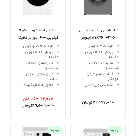
لباسشویی بکو 7 کیلویی
ماشین لباسشویی بکو 9
WEX740430S اینورتر
کیلویی 1400 دور در دقیقه
WTV9744X0
ظرفیت 7 کیلویی
ظرفیت 9 کیلو گرمی
چرخش 1400 دور در
چرخش 1400 دور در
دقیقه
دقیقه
15 برنامه مختلف
16 برنامه ی مختلف
شستشو
شستشو
قابلیت تمیز کردن
دارای موتور اینورتر
خودکار
inverter
تشخیص وزن لباس
مجهز به قفل کودک
63,162,000
تومان
79,497,000
تومان
49,500,000
تومان
موجود
موجود