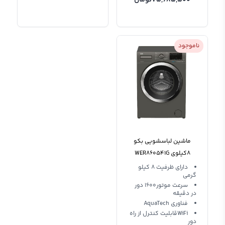
ناموجود
ماشین لباسشویی بکو
8کیلوی WER860541G
دارای ظرفیت 8 کیلو
گرمی
سرعت موتور۱۶۰۰ دور
در دقیقه
فناوری AquaTech
WiFiقابلیت کنترل از راه
دور