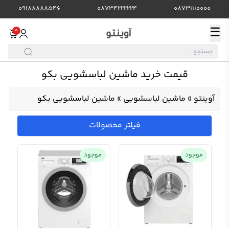
09188888546
08734222224
08731110000
☰
0
قیمت خرید ماشین لباسشویی بکو
آوینتو
»
ماشین لباسشویی
»
ماشین لباسشویی بکو
فیلتر محصولات
موجود
موجود