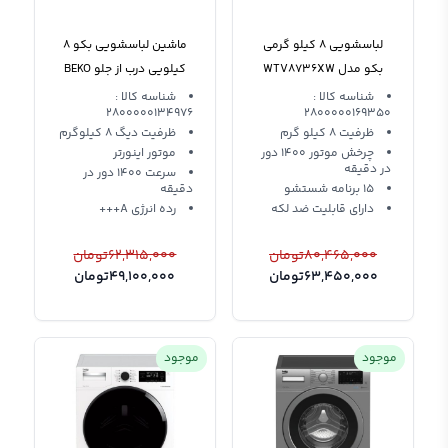
لباسشویی 8 کیلو گرمی
ماشین لباسشویی بکو 8
بکو مدل WTV8736XW
کیلویی درب از جلو BEKO
8734 XS0
Beko
شناسه کالا :
شناسه کالا :
2800000134976
2800000169350
ظرفیت 8 کیلو گرم
ظرفیت دیگ 8 کیلوگرم
چرخش موتور 1400 دور
موتور اینورتر
در دقیقه
سرعت 1400 دور در
15 برنامه شستشو
دقیقه
دارای قابلیت ضد لکه
رده انرژی A+++
80,465,000
تومان
62,315,000
تومان
63,450,000
تومان
49,100,000
تومان
موجود
موجود