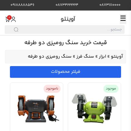
09188888546
08734222224
08731110000
☰
0
قیمت خرید سنگ رومیزی دو طرفه
آوینتو
»
ابزار
»
سنگ فرز
»
سنگ رومیزی دو طرفه
فیلتر محصولات
موجود
ناموجود