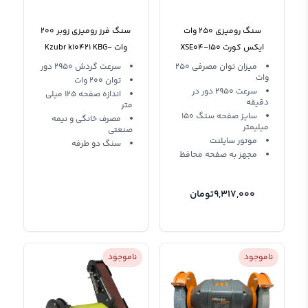
سنگ رومیزی 250 وات
سنگ فرز رومیزی زوبر 200
ایکس کورت XSE04-150
وات Kzubr k10421 KBG-
125
میزان توان مصرفی 250
سرعت گردش 2950 دور
وات
توان 200 وات
سرعت 2950 دور در
اندازه صفحه 125 میلی
دقیقه
متر
سایز صفحه سنگ 150
مصرف خانگی و نیمه
میلیمتر
صنعتی
موتور سایلنت
سنگ دو طرفه
مجهز به صفحه محافظ
9,317,000
تومان
ناموجود
ناموجود