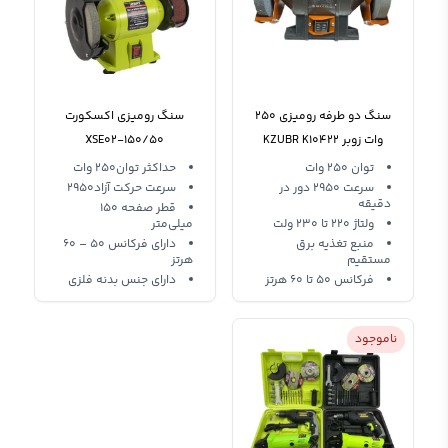
سنگ دو طرفه رومیزی 250
سنگ رومیزی اکسکورت
وات زوبر KZUBR K10422
XSE02-150/50
KBG-150
توان 250 وات
حداکثر توان250 وات
سرعت 2950 دور در
سرعت حرکت آزاد2950
دقیقه
قطر صفحه 150
ولتاژ 220 تا 230 ولت
میلی‌متر
منبع تغذیه برق
دارای فرکانس 50 – 60
مستقیم
هرتز
فرکانس 50 تا 60 هرتز
دارای جنس بدنه فلزی
ناموجود