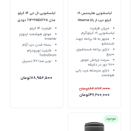
لباسشویی هایسنس 18
لباسشویی ال جی 14 کیلو
کیلو درب از بالا Hisense
مدل T1466NEHT2A دودی
WTY1802
میزان ظرفیت
ظرفیت 14 کیلو
لباسشویی 18 کیلوگرم
موتور هوشمند اینورتر
مجهز به 15 برنامه جهت
Inverter
شستشو
بسته شدن درب آرام
دارای برنامه شستشوی
قابلیت توربودرام
سریع
TurboDrum
سرعت چرخش موتور
نویز صدا 42 دسیبل
۷۰۰ دور در دقیقه
دارای سیستم عیب یابی
هوشمند
78,952,500
تومان
82,764,000
تومان
46,200,000
تومان
موجود