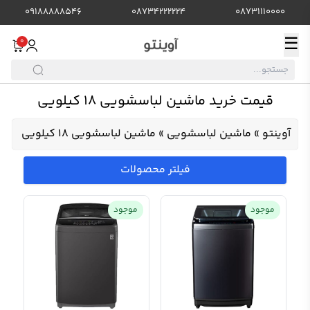
09188888546
08734222224
08731110000
☰
0
قیمت خرید ماشین لباسشویی 18 کیلویی
آوینتو
»
ماشین لباسشویی
»
ماشین لباسشویی 18 کیلویی
فیلتر محصولات
موجود
موجود