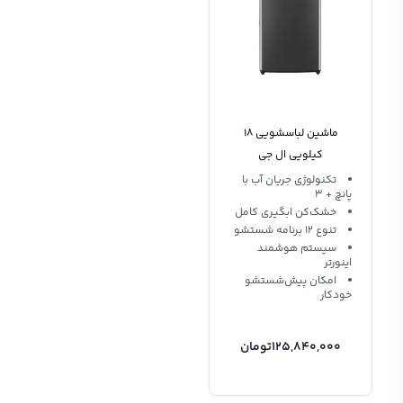
ماشین لباسشویی 18
کیلویی ال جی
T18H3SDHT2
تکنولوژی جریان آب با
پانچ + 3
خشک‌کن ابگیری کامل
تنوع 12 برنامه شستشو
سیستم هوشمند
اینورتر
امکان پیش‌شستشو
خودکار
125,840,000
تومان