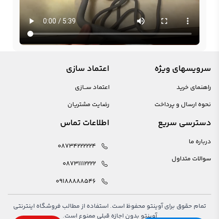
سرویسهای ویژه
اعتماد سازی
راهنمای خرید
اعتماد ســازی
نحوه ارسال و پرداخت
رضایت مشتریان
دسترسی سریع
اطلاعات تماس
درباره ما
08734222224
سوالات متداول
08731112222
09188888546
تمام حقوق برای آوینتو محفوظ است. استفاده از مطالب فروشگاه اینترنتی
آوینتو بدون اجازه قبلی ممنوع است.