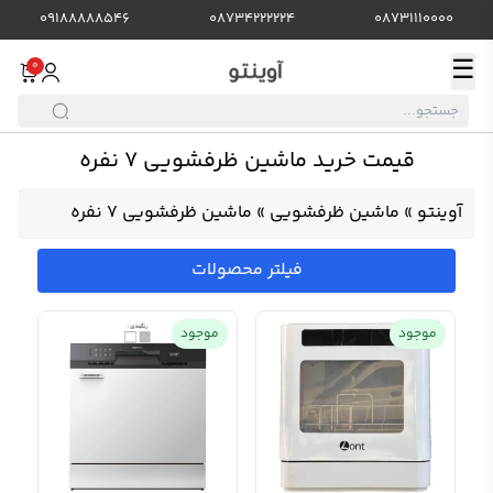
09188888546
08734222224
08731110000
☰
0
قیمت خرید ماشین ظرفشویی 7 نفره
آوینتو
»
ماشین ظرفشویی
»
ماشین ظرفشویی 7 نفره
فیلتر محصولات
موجود
موجود