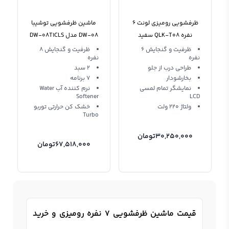
ظرفشویی رومیزی لونت 6
ماشین ظرفشویی توشیبا
نفره QLK-T08 سفید
DW-08 مدل DW-08T1CLS
رومیزی
ظرفیت و گنجایش 6
ظرفیت و گنجایش 8
نفرە
نفره
طراحی درب از جلو
2 سبد
بخارشودار
7 برنامه
نمایشگر تمام لمسی
نرم کننده آب Water
Softener
LCD
ولتاژ 220 ولت
خشک کن حرارتی توربو
Turbo
30,250,000
تومان
67,518,000
تومان
قیمت ماشین ظرفشویی 7 نفره رومیزی و خرید