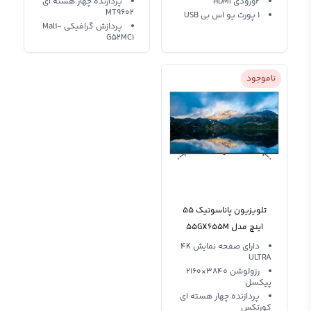
2ورودی HDMI
پردازنده چهار هسته ای
MT9602
1 پورت یو اس بی USB
پردازش گرافیکی Mali-
G52MC1
ناموجود
تلویزیون پاناسونیک 55
اینچ مدل 55GX655M
دارای صفحه نمایش 4K
ULTRA
رزولوشن 3840×2160
پیکسل
پردازنده چهار هسته ای
کورتکس