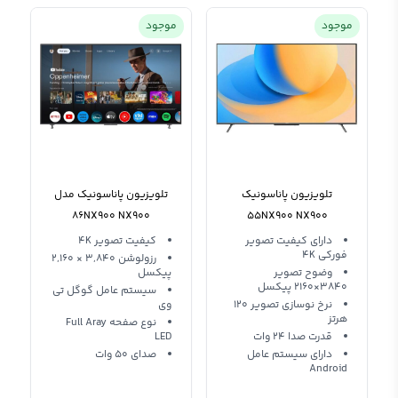
موجود
موجود
تلویزیون پاناسونیک
تلویزیون پاناسونیک مدل
86NX900 NX900
55NX900 NX900
دارای کیفیت تصویر
کیفیت تصویر 4K
فورکی 4K
رزولوشن 3,840 × 2,160
وضوح تصویر
پیکسل
3840×2160 پیکسل
سیستم عامل گوگل تی
نرخ نوسازی تصویر 120
وی
هرتز
نوع صفحه Full Aray
قدرت صدا 24 وات
LED
دارای سیستم عامل
صدای 50 وات
Android