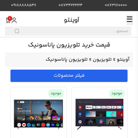
09188888546
08734222224
08731110000
☰
0
قیمت خرید تلویزیون پاناسونیک
آوینتو
»
تلویزیون
»
تلویزیون پاناسونیک
فیلتر محصولات
موجود
موجود