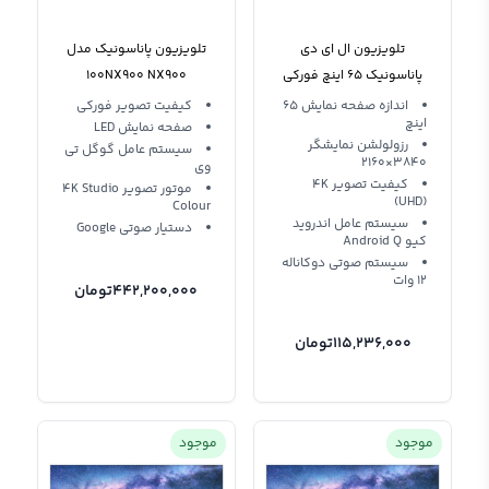
تلویزیون ال ای دی
تلویزیون پاناسونیک مدل
پاناسونیک 65 اینچ فورکی
100NX900 NX900
65HX750M
اندازه صفحه نمایش 65
کیفیت تصویر فورکی
اینچ
صفحه نمایش LED
رزولولشن نمایشگر
سیستم عامل گوگل تی
3840×2160
وی
کیفیت تصویر 4K
موتور تصویر 4K Studio
(UHD)
Colour
سیستم عامل اندروید
دستیار صوتی Google
کیو Android Q
سیستم صوتی دوکاناله
12 وات
442,200,000
تومان
115,236,000
تومان
موجود
موجود