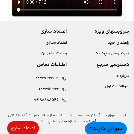
سرویسهای ویژه
اعتماد سازی
راهنمای خرید
اعتماد ســازی
نحوه ارسال و پرداخت
رضایت مشتریان
دسترسی سریع
اطلاعات تماس
درباره ما
08734222224
سوالات متداول
08731112222
09188888546
تمام حقوق برای آوینتو محفوظ است. استفاده از مطالب فروشگاه اینترنتی
آوینتو بدون اجازه قبلی ممنوع است.
سوالی دارید؟
اعتماد سازی