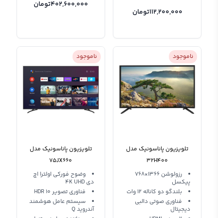
402,600,000
تومان
112,200,000
تومان
ناموجود
ناموجود
تلویزیون پاناسونیک مدل
تلویزیون پاناسونیک مدل
75JX660
32H400
رزولوشن 1366×768
وضوح فورکی اولترا اچ
پیکسل
دی 4K UHD
بلندگو دو کاناله 12 وات
فناوری تصویر HDR 10
فناوری صوتی دالبی
سیستم عامل هوشمند
دیجیتال
آندروید Q