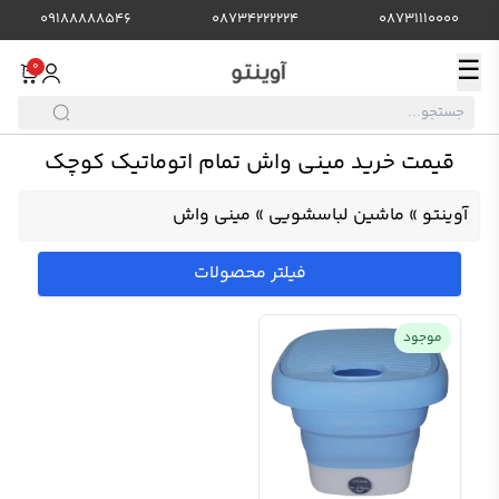
09188888546
08734222224
08731110000
☰
0
قیمت خرید مینی واش تمام اتوماتیک کوچک
آوینتو
»
ماشین لباسشویی
»
مینی واش
فیلتر محصولات
موجود