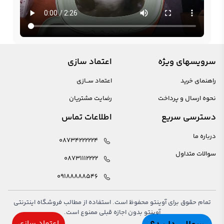
سرویسهای ویژه
اعتماد سازی
راهنمای خرید
اعتماد ســازی
نحوه ارسال و پرداخت
رضایت مشتریان
دسترسی سریع
اطلاعات تماس
درباره ما
08734222224
سوالات متداول
08731112222
09188888546
تمام حقوق برای آوینتو محفوظ است. استفاده از مطالب فروشگاه اینترنتی
آوینتو بدون اجازه قبلی ممنوع است.
اعتماد سازی