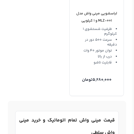
لباسشویی مینی واش مدل
MLZ-001 و 1 کیلویی
ظرفیت شستشوی 1
کیلوگرم
سرعت 500 دور در
دقیقه
توان موتور 40 وات
درب از بالا
قابلیت تاشو
5,280,000
تومان
قیمت مینی واش تمام اتوماتیک و خرید مینی
واش سلطی