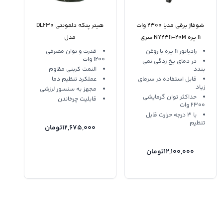
شوفاژ برقی مدیا 2300 وات
هیتر پنکه دلمونتی DL230
11 پره NY2311-20M سری
مدل
3000
رادیاتور 11 پره با روغن
قدرت و توان مصرفی
1200 وات
در دمای یخ زدگی نمی
بندد
النمت کربنی مقاوم
قابل استفاده در سرمای
عملکرد تنظیم دما
زیاد
مجهز به سنسور لرزشی
حداکثر توان گرمایشی
قابلیت چرخاندن
2300 وات
با 3 درجه حرارت قابل
تنظیم
12,675,000
تومان
12,100,000
تومان