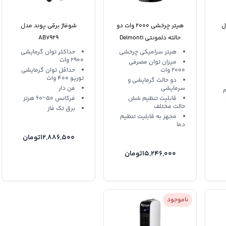
ل
هیتر چرخشی 2000 وات دو
شوفاژ برقی پوند مدل
حالته دلمونتی Delmonti
AB7929
DL250
هیتر سرامیکی چرخشی
حداکثر توان گرمایشی
2900 وات
میزان توان مصرفی
۲۰۰۰ وات
حداقل توان گرمایشی
توریو 400 وات
دو حالت گرمایشی و
سرمایشی
فن دار
م
قابلیت تنظیم شش
فرکانس 50~60 هرتز
حالت مختلف
برق تک فاز
مجهز به قابلیت تنظیم
دما
12,886,500
تومان
15,246,000
تومان
ناموجود