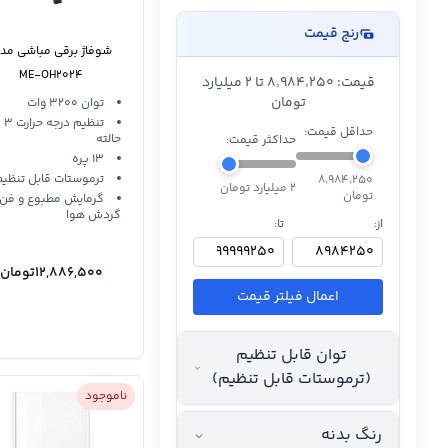
رنج قیمت
شوفاژ برقی مباشی مد
ME-OH2024
قیمت: ۸٬۹۸۴٬۲۵۰ تا 2 میلیارد
تومان
توان 3200 وات
تنظیم درجه حرارت 3
حداقل قیمت:
حالته
حداکثر قیمت:
13 پره
ترموستات قابل تنظی
۸٬۹۸۴٬۲۵۰
2 میلیارد تومان
تومان
گرمایش مطبوع و فن
گردش هوا
از:
تا:
12,886,500
تومان
اعمال فیلتر قیمت
توان قابل تنظیم
(ترموستات قابل تنظیم)
ناموجود
رنگ بدنه