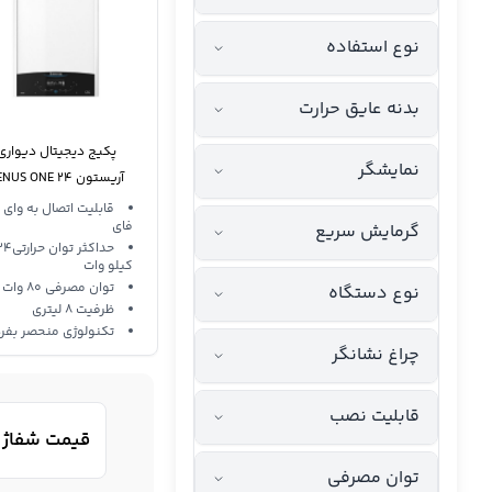
نوع استفاده
بدنه عایق حرارت
پکیج دیجیتال دیواری
نمایشگر
آریستون GENUS ONE 24
قابلیت اتصال به وای
فای
گرمایش سریع
حداکثر توان حرار
کیلو وات
توان مصرفی 80 وات
نوع دستگاه
ظرفیت 8 لیتری
تکنولوژی منحصر بفر
چراغ نشانگر
قابلیت نصب
قیمت شفاژ ب
توان مصرفی