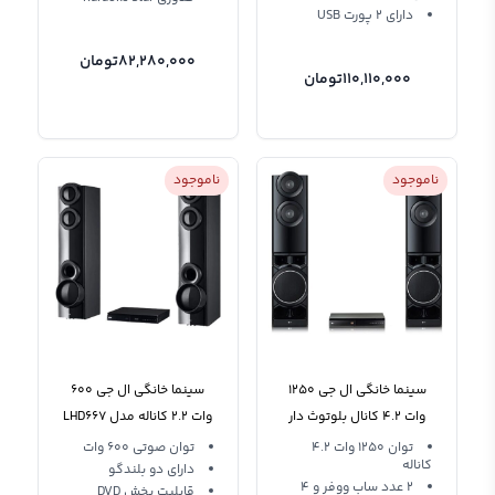
دارای 2 پورت USB
82,280,000
تومان
110,110,000
تومان
ناموجود
ناموجود
سینما خانگی ال جی 1250
سینما خانگی ال جی 600
وات 4.2 کانال بلوتوث دار
وات 2.2 کاناله مدل LHD667
LG LHD687 4.2Ch
توان 1250 وات 4.2
توان صوتی 600 وات
کاناله
دارای دو بلندگو
2 عدد ساب ووفر و 4
قابلیت پخش DVD