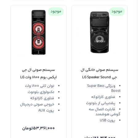
موجود
موجود
سیستم صوتی خانگی ال
سیستم صوتی ال جی
جی LG Speaker Sound
ایکس بوم 1800 وات LG
XBOOM ON9 DJ Sound
System Xboom ON5
ویژگی Super Bass
توان کلی 1800 وات
Boost
System
تکنولوژی بلوتوث
فناوری کارائوکه
فناوری کارائوکه
پشتیبانی از بلوتوث
خروجی صوتی دیجیتال
قابلیت اتصال سه
پورت AUX
گوشی هوشمند
پورت USB
53,361,000
تومان