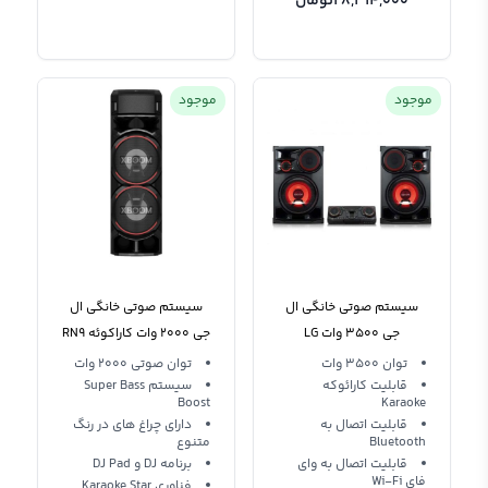
28,314,000
تومان
موجود
موجود
سیستم صوتی خانگی ال
سیستم صوتی خانگی ال
جی 3500 وات LG
جی 2000 وات کاراکوئه RN9
LG XBOOM
Multimedia Player Xboom
توان 3500 وات
توان صوتی 2000 وات
CL98
قابلیت کارائوکه
سیستم Super Bass
Boost
Karaoke
قابلیت اتصال به
دارای چراغ های در رنگ
Bluetooth
متنوع
قابلیت اتصال به وای
برنامه DJ و DJ Pad
فای Wi-Fi
فناوری Karaoke Star