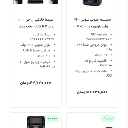
سیستم صوتی سونی 720
سینما خانگی ال جی 1000
وات بلوتوث دار MHC-
وات 4.2 کاناله ساب ووفر
LHD675 LG
V43D
شناسه کالا :
شناسه کالا :
2800000173074
2800000173074
توان خروجی صدا 720
توان صوتی 1000 وات
وات
قابلیت ضبط با USB
2.1 کاناله
4.2 کاناله
قابلیت کارائوکه
کیفیت ویدیو فول اچ
Karaoke
دی Full HD
قابلیت ضبط روی پورت
USB
44,770,000
تومان
52,030,000
تومان
موجود
موجود