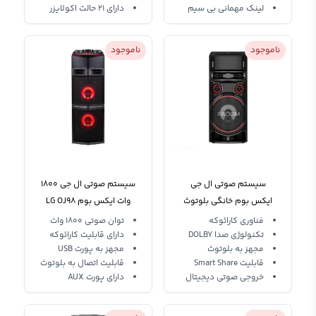
لینک مهمانی بی سیم
دارای 21 حالت اکولایزر
ناموجود
ناموجود
سیستم صوتی ال جی
سیستم صوتی ال جی 1800
ایکس بوم خانگی بلوتوث
وات ایکس بوم LG OJ98
دار LG XBOOM RN7 Bass
XBOOM
فناوری کارائوکه
توان صوتی 1800 وات
Blast
تکنولوژی صدا DOLBY
دارای قابلیت کارائوکه
مجهز به بلوتوث
مجهز به پورت USB
قابلیت Smart Share
قابلیت اتصال به بلوتوث
خروجی صوتی دیجیتال
دارای پورت AUX