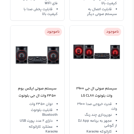
کیفیت بالا
فای WIFi
قابلیت اتصال به
قابلیت پخش صدا با
سیستم صوتی دیگر
کیفیت بالا
ناموجود
ناموجود
سیستم صوتی ال جی 2900
سیستم صوتی ایکس بوم
وات بلوتوث LG CL88
2350 وات ال جی بلوتوث
XBOOM
دار LG Xboom Cl87
قدرت خروجی صدا 2900
توان 2350 وات
وات
قابلیت بلوتوث
نورپردازی چند رنگ
Bluetooth
مجهز به برنامه DJ App
دارای 2 عدد پورت USB
از گوشی
عملکرد کارائوکه
کارائوکه Karaoke
Karaoke