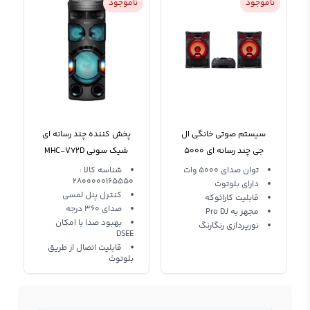
ناموجود
ناموجود
سیستم صوتی خانگی ال
پخش کننده چند رسانه ای
جی چند رسانه ای 5000
شیک سونی MHC-V72D
وات LG CK99
SONY
توان صدای 5000 وات
شناسه کالا :
2800000165550
دارای بلوتوث
کنترل پنل لمسی
قابلیت کارائوکه
صدای 360 درجه
مجهز به Pro DJ
بهبود صدا با امکان
نورپردازی رنگارنگ
DSEE
قابلیت اتصال از طریق
بلوتوث