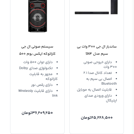
ساندبار ال جی 300 وات بی
سیستم صوتی ال جی
سیم مدل SN4
کارائوکه ایکس بوم 500
وات LG ON7 XBOOM
دارای خروجی صوتی
دارای توان 500 وات
300 وات
تکنولوژی صدای Dolby
تعداد کانال صدا 2.1
مجهز به قابلیت
اتصال بی سیم به
کارائوکه
Bluetooth
دارای رقص نور
قابلیت اتصال به موبایل
دارای قابلیت Wirelessly
دارای ورودی صدای
link
اپتیکال
36,209,250
تومان
25,228,500
تومان