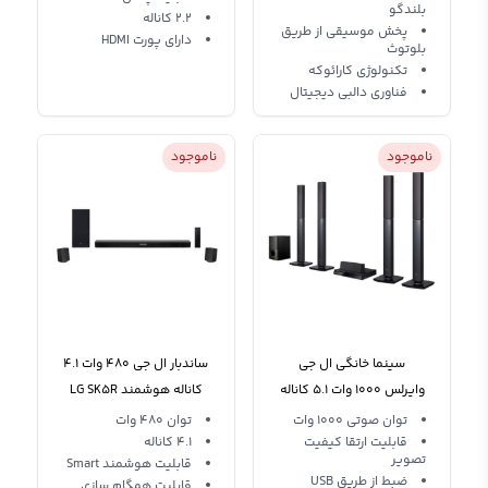
بلندگو
2.2 کاناله
پخش موسیقی از طریق
دارای پورت HDMI
بلوتوث
تکنولوژی کارائوکه
فناوری دالبی دیجیتال
ناموجود
ناموجود
سینما خانگی ال جی
ساندبار ال جی 480 وات 4.1
وایرلس 1000 وات 5.1 کاناله
کاناله هوشمند LG SK5R
LG LHD655
توان صوتی 1000 وات
توان 480 وات
قابلیت ارتقا کیفیت
4.1 کاناله
تصویر
قابلیت هوشمند Smart
ضبط از طریق USB
قابلیت همگام سازی