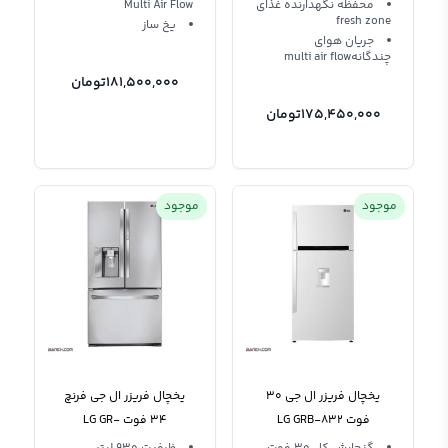
محفظه نگهدارنده غذای
Multi Air Flow
fresh zone
یخ ساز
جریان هوای
چندگانهmulti air flow
181,500,000
تومان
175,450,000
تومان
موجود
موجود
یخچال فریزر ال جی 30
یخچال فریزر ال جی فرنچ
فوت LG GRB-832
34 فوت LG GR-
J338LSJV J338