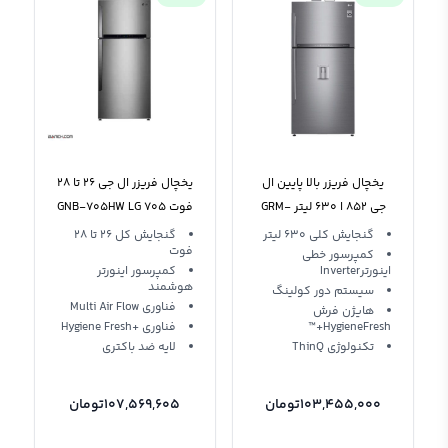
یخچال فریزر بالا پایین ال
یخچال فریزر ال جی 26 تا 28
جی 852 ا ۶۳۰ لیتر GRM-
فوت GNB-705HW LG 705
852 سفید نقره
گنجایش کلی 630 لیتر
گنجایش کل 26 تا 28
فوت
کمپرسور خطی
اینورترInverter
کمپرسور اینورتر
هوشمند
سیستم دور کولینگ
فناوری Multi Air Flow
هایژن فرش
HygieneFresh+™
فناوری +Hygiene Fresh
تکنولوژی ThinQ
لایه ضد باکتری
103,455,000
تومان
107,569,605
تومان