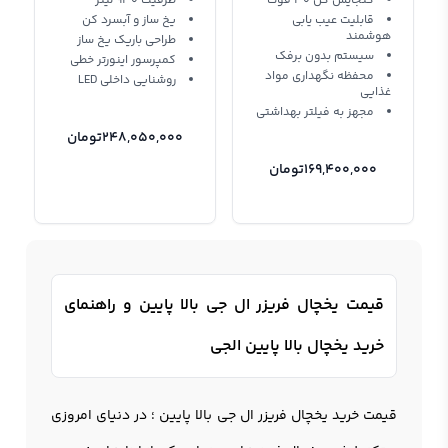
گنجایش کل 30 فوت
ظرفیت 930 لیتر
قابلیت عیب ‌یابی
یخ ساز و آبسرد کن
هوشمند
طراحی باریک یخ ساز
سیستم بدون برفک
کمپرسور اینورتر خطی
محفظه نگهداری مواد
روشنایی داخلی LED
غذایی
مجهز به فیلتر بهداشتی
248,050,000
تومان
169,400,000
تومان
قیمت یخچال فریزر ال جی بالا پایین و راهنمای
خرید یخچال بالا پایین الجی
قیمت خرید
یخچال فریزر ال جی
بالا پایین ؛ در دنیای امروزی