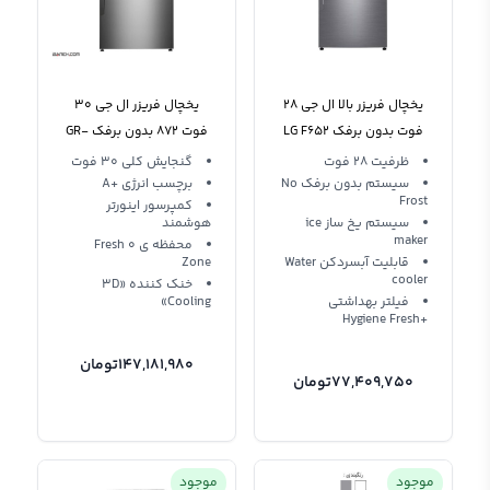
یخچال فریزر بالا ال جی 28
یخچال فریزر ال جی 30
فوت بدون برفک LG F652
فوت 872 بدون برفک GR-
F872HLHU
ظرفیت 28 فوت
گنجایش کلی 30 فوت
سیستم بدون برفک No
برچسب انرژی +A
Frost
کمپرسور اینورتر
سیستم یخ ساز ice
هوشمند
maker
محفظه ی Fresh 0
قابلیت آبسردکن Water
Zone
cooler
خنک کننده «3D
فیلتر بهداشتی
Cooling»
+Hygiene Fresh
147,181,980
تومان
77,409,750
تومان
موجود
موجود