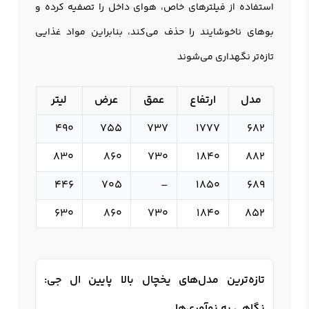
استفاده از فیلترهای خاص، هوای داخل را تصفیه کرده و
بوهای ناخوشایند را حذف می‌کند، بنابراین مواد غذایی
تازه‌تر نگهداری می‌شوند
مدل
ارتفاع
عمق
عرض
لیتر
490
755
737
1777
682
830
860
730
1840
882
446
705
–
1850
689
630
860
730
1840
852
تازه‌ترین مدل‌های یخچال بالا پایین ال جی:
نگاهی به نوآوری‌ها