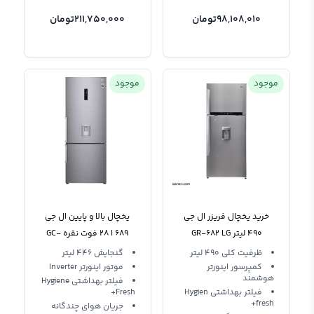
98,108,010
تومان
211,750,000
تومان
موجود
موجود
خرید یخچال فریزر ال جی
یخچال بالا و پایین ال جی
490 لیتر GR-682 LG
689 ا 28 فوت نقره GC-
F689BLCM
Refrigerator
ظرفیت کلی 490 لیتر
گنجایش 446 لیتر
کمپرسور اینورتر
موتور اینورتر Inverter
هوشمند
فیلتر بهداشتی Hygiene
فیلتر بهداشتی Hygien
Fresh+
fresh+
جریان هوای چندگانه