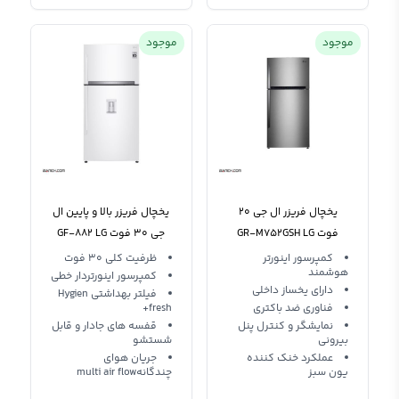
موجود
موجود
یخچال فریزر ال جی 20
یخچال فریزر بالا و پایین ال
فوت GR-M752GSH LG
جی 30 فوت GF-882 LG
Refrigerator 882
Refrigerator 752
کمپرسور اینورتر
ظرفیت کلی 30 فوت
هوشمند
کمپرسور اینورتردار خطی
دارای یخساز داخلی
فیلتر بهداشتی Hygien
فناوری ضد باکتری
fresh+
نمایشگر و کنترل پنل
قفسه های جادار و قابل
بیرونی
شستشو
عملکرد خنک کننده
جریان هوای
یون سبز
چندگانهmulti air flow