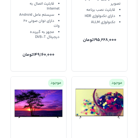
تصویر
قابلیت اتصال به
Internet
قابلیت نصب برنامه
سیستم عامل Android
دارای تکنولوژی HDR
دارای توان صوتی 20
تکنولوژی ALLM
وات
مجهز به گیرنده
دیجیتال DVB-T
195,228,000
تومان
149,160,000
تومان
موجود
موجود