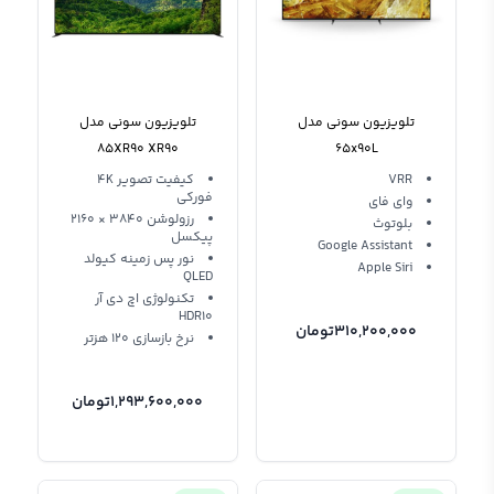
تلویزیون سونی مدل
تلویزیون سونی مدل
85XR90 XR90
65x90L
VRR
کیفیت تصویر 4K
فورکی
وای فای
رزولوشن 3840 × 2160
بلوتوث
پیکسل
Google Assistant
نور پس زمینه کیولد
Apple Siri
QLED
تکنولوژی اچ دی آر
HDR10
310,200,000
تومان
نرخ بازسازی 120 هزتر
1,293,600,000
تومان