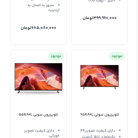
دارای 2 پورت USB
مجهز به اتصال به
اینترنت
399,960,000
تومان
685,080,000
تومان
موجود
موجود
تلویزیون سونی 65X80L
تلویزیون سونی 55X80L
دارای کیفیت تصویر4K
دارای کیفیت تصویر
فورکی
تکنولوژی ارتقا کیفیت