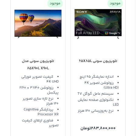
موجود
موجود
تلویزیون سونی 65X85L
تلویزیون سونی مدل
85X90L X90L
اندازه نمایشگر 65 اینچ
کیفیت تصویر فورکی
4K UHD
رزولوشن تصویر 4K
(Ultra HD)
رزولوشن 3840 × 2160
پیکسل
سیستم عامل گوگل TV
نرخ تازه‌ سازی تصویر
تکنولوژی صفحه نمایش
120 هرتز
LED
پردازشگر Cognitive
نرخ به‌روزرسانی 120 هرتز
Processor XR
فناوری ارتقای کیفیت
تصویر
283,800,000
تومان