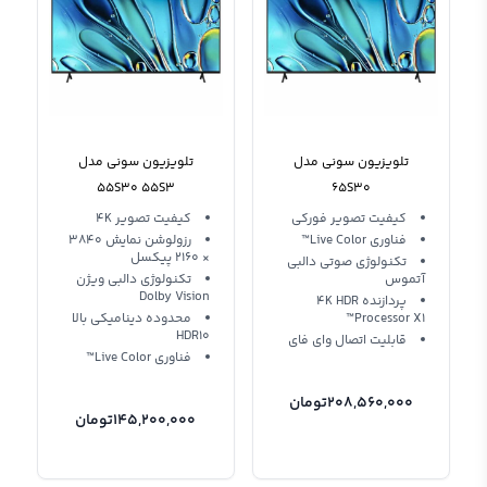
تلویزیون سونی مدل
تلویزیون سونی مدل
55S30 55S3
65S30
کیفیت تصویر فورکی
کیفیت تصویر 4K
فناوری Live Color™
رزولوشن نمایش 3840
× 2160 پیکسل
تکنولوژی صوتی دالبی
آتموس
تکنولوژی دالبی ویژن
Dolby Vision
پردازنده 4K HDR
Processor X1™
محدوده دینامیکی بالا
HDR10
قابلیت اتصال وای فای
فناوری Live Color™
208,560,000
تومان
145,200,000
تومان