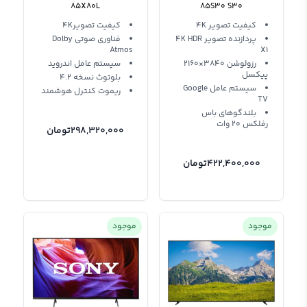
85X80L
85S30 S30
کیفیت تصویر 4K
کیفیت تصویر4K
پردازنده تصویر 4K HDR
فناوری صوتی Dolby
Atmos
X1
رزولوشن 3840×2160
سیستم عامل اندروید
پیکسل
بلوتوث نسخه 4.2
سیستم عامل Google
ریموت کنترل هوشمند
TV
بلندگوهای باس
رفلکس 20 وات
298,320,000
تومان
422,400,000
تومان
موجود
موجود