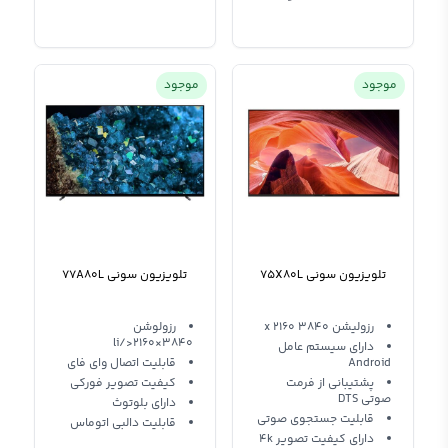
موجود
موجود
تلویزیون سونی 75X80L
تلویزیون سونی 77A80L
رزولیشن 3840 x 2160
رزولوشن
3840×2160</li
دارای سیستم عامل
Android
قابلیت اتصال وای فای
پشتیبانی از فرمت
کیفیت تصویر فورکی
صوتی DTS
دارای بلوتوث
قابلیت جستجوی صوتی
قابلیت دالبی اتوماس
دارای کیفیت تصویر 4k