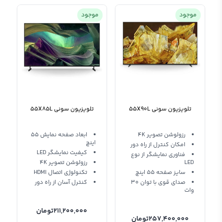
موجود
موجود
تلویزیون سونی 55X90L
تلویزیون سونی 55X85L
رزولوشن تصویر 4K
ابعاد صفحه نمایش 55
اینچ
امکان کنترل از راه دور
کیفیت نمایشگر LED
فناوری نمایشگر از نوع
LED
رزولوشن تصویر 4K
سایز صفحه 55 اینچ
تکنولوژی اتصال HDMI
صدای قوی با توان 30
کنترل آسان از راه دور
وات
211,200,000
تومان
257,400,000
تومان