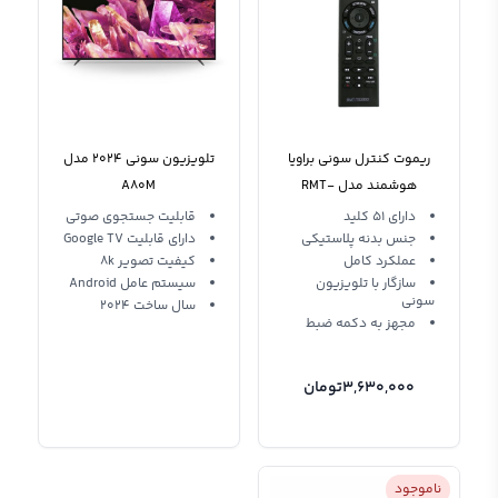
ریموت کنترل سونی براویا
تلویزیون سونی 2024 مدل
هوشمند مدل RMT-
A80M
TX200D همه کاره
دارای 51 کلید
قابلیت جستجوی صوتی
جنس بدنه پلاستیکی
دارای قابلیت Google TV
عملکرد کامل
کیفیت تصویر 8k
سازگار با تلویزیون
سیستم عامل Android
سونی
سال ساخت 2024
مجهز به دکمه ضبط
3,630,000
تومان
ناموجود