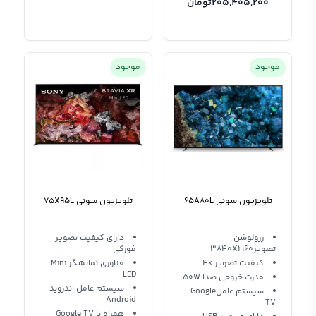
205,405,200
تومان
موجود
موجود
تلویزیون سونی 65A80L
تلویزیون سونی 75X95L
رزولوشن
دارای کیفیت تصویر
تصویر3840X2160
فورکی
کیفیت تصویر 4k
فناوری نمایشگر Mini
LED
قدرت خروجی صدا 50W
سیستم عامل اندروید
سیستم عاملGoogle
Android
TV
همراه با Google TV