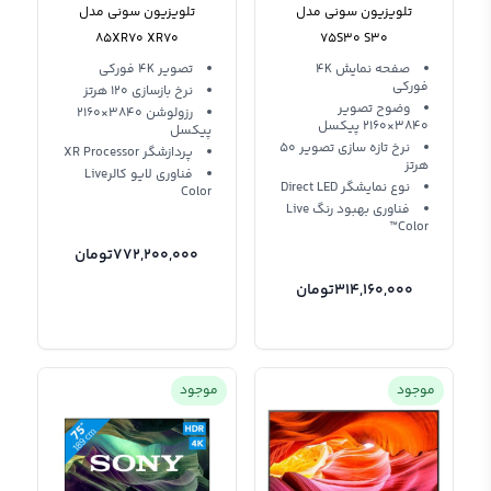
تلویزیون سونی مدل
تلویزیون سونی مدل
85XR70 XR70
75S30 S30
صفحه‌ نمایش 4K
تصویر 4K فورکی
فورکی
نرخ بازسازی 120 هرتز
وضوح تصویر
رزولوشن 3840×2160
3840×2160 پیکسل
پیکسل
نرخ تازه‌ سازی تصویر 50
پردازشگر XR Processor
هرتز
فناوری لایو کالرLive
نوع نمایشگر Direct LED
Color
فناوری بهبود رنگ Live
Color™
772,200,000
تومان
314,160,000
تومان
موجود
موجود