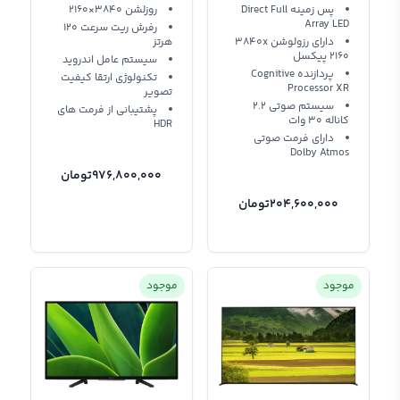
پس زمینه Direct Full
روزلشن 3840×2160
Array LED
رفرش ریت سرعت 120
دارای رزولوشن 3840x
هرتز
2160 پیکسل
سیستم عامل اندروید
پردازنده Cognitive
تکنولوژی ارتقا کیفیت
Processor XR
تصویر
سیستم صوتی 2.2
پشتیبانی از فرمت های
کاناله 30 وات
HDR
دارای فرمت صوتی
Dolby Atmos
976,800,000
تومان
204,600,000
تومان
موجود
موجود