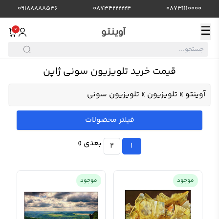
09188888546
08734222224
08731110000
☰
0
قیمت خرید تلویزیون سونی ژاپن
آوینتو
»
تلویزیون
»
تلویزیون سونی
فیلتر محصولات
بعدی »
2
1
موجود
موجود