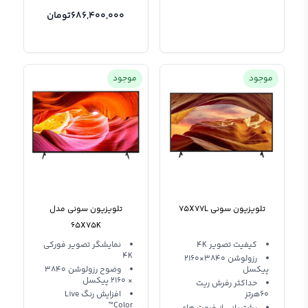
686,400,000
تومان
موجود
موجود
تلویزیون سونی 75X77L
تلویزیون سونی مدل
65X75K
کیفیت تصویر 4K
نمایشگر تصویر فورکی
4K
رزولوشن 3840×2160
پیکسل
وضوح رزولوشن 3840
‍× 2160 پیکسل
حداکثر رفرش ریت
60هرتز
افزایش رنگ Live
Color™