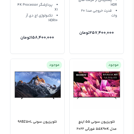
پشتیبانی از فرمت های
HDR
پردازشگر 4K Processor
X1
قدرت خروجی صدا 20
وات
تکنولوژی اچ دی آر
HDR10
257,400,000
تومان
158,400,000
تومان
موجود
موجود
تلویزیون سونی 55 اینچ
تلویزیون سونی 98BZ50L
مدل 55X90K فورکی 2022