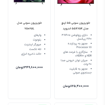
تلویزیون سونی 55 اینچ
تلویزیون سونی مدل
مدل 55X75K اندروید
75x85L
دارای رزولوشن 3840x
وایفای
2160 پیکسل
بلوتوث
مجهز به پردازنده
مرورگر اینترنت
Processor X1
تله تکست
سازگاری با فرمت های
حالت ذخیره انرژِی
HDR و HDR10+
میزان توان خروجی صدا
20 وات
349,800,000
تومان
مجهز به قابلیت
جستجوی صوتی
125,400,000
تومان