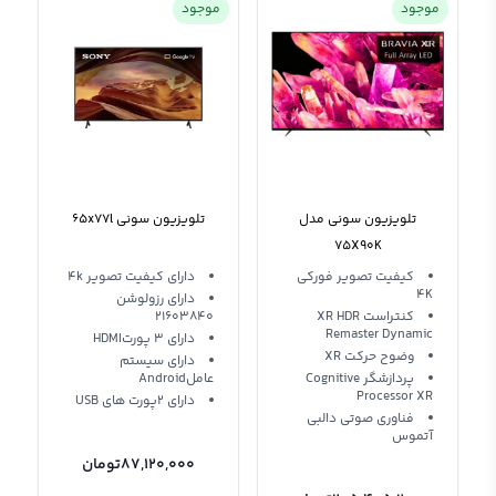
موجود
موجود
تلویزیون سونی مدل
تلویزیون سونی 65x77l
75X90K
کیفیت تصویر فورکی
دارای کیفیت تصویر 4k
4K
دارای رزولوشن
کنتراست XR HDR
21603840
Remaster Dynamic
دارای 3 پورتHDMI
وضوح حرکت XR
دارای سیستم
پردازشگر Cognitive
عاملAndroid
Processor XR
دارای 2پورت های USB
فناوری صوتی دالبی
آتموس
87,120,000
تومان