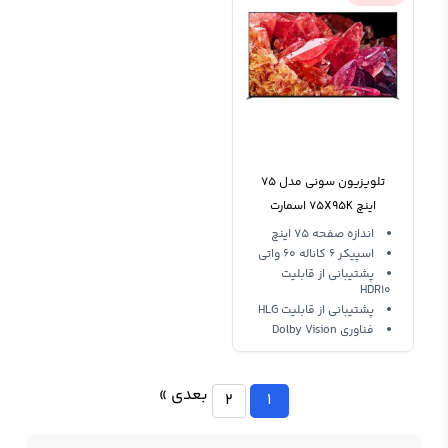
تلویزیون سونی مدل 75
اینچ 75X95K اسمارت
اندازه صفحه 75 اینچ
اسپیکر 6 کاناله 60 واتی
پشتیبانی از قابلیت
HDR10
پشتیبانی از قابلیت HLG
فناوری Dolby Vision
بعدی »
2
1