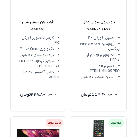
تلویزیون سونی مدل
تلویزیون سونی مدل
85X85K
75XR70 XR70
تصویر فورکی 4K
کیفیت تصویر فورکی
4K
رزولوشن 3840 × 2160
پیکسل
تکنولوژی Live Color™
تکنولوژی اچ دی آر
نرخ تازه سازی 120 هرتز
HDR10
موتور پردازنده 4K HDR
فناوری XR
Processor X1™
TRILUMINOS PRO™
دالبی آتموس Dolby
اسکن تصویر 120 هزتر
Atmos
554,400,000
تومان
448,800,000
تومان
موجود
ناموجود