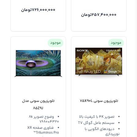
726,000,000
تومان
257,400,000
تومان
موجود
موجود
تلویزیون سونی 75X90L
تلویزیون سونی مدل
85Z9J
تصویر 4K با کیفیت بالا
وضوح تصویر 8k
7680×4320
سیستم عامل گوگل TV
فناوری صفحه XR
دیودهای الگویی با
Triluminos Pro™
نورپردازی