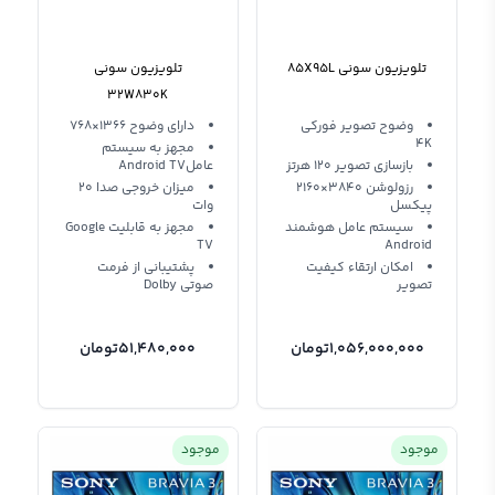
تلویزیون سونی 85X95L
تلویزیون سونی
32W830K
وضوح تصویر فورکی
دارای وضوح 1366×768
4K
مجهز به سیستم
بازسازی تصویر 120 هرتز
عاملAndroid TV
رزولوشن 3840×2160
میزان خروجی صدا 20
پیکسل
وات
سیستم عامل هوشمند
مجهز به قابلیت Google
TV
Android
امکان ارتقاء کیفیت
پشتیبانی از فرمت
تصویر
صوتی Dolby
1,056,000,000
تومان
51,480,000
تومان
موجود
موجود