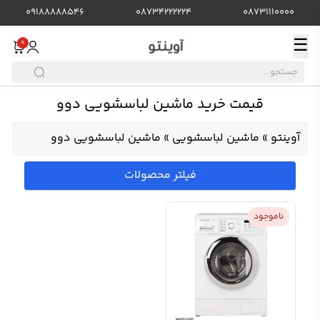
09188888546
08734222224
08731110000
☰
0
قیمت خرید ماشین لباسشویی دوو
آوینتو
»
ماشین لباسشویی
»
ماشین لباسشویی دوو
فیلتر محصولات
ناموجود