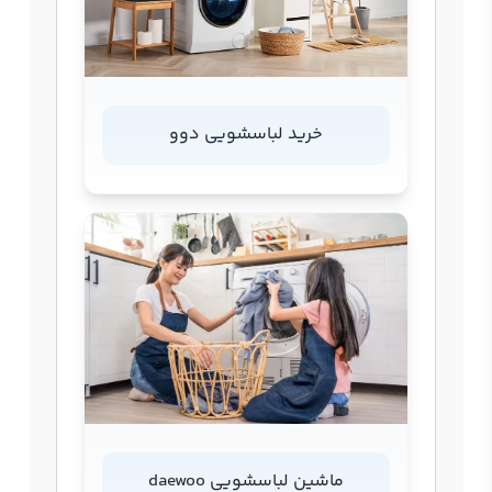
خرید لباسشویی دوو
ماشین لباسشویی daewoo