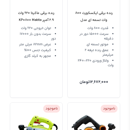
رنده برقی ایکسکورت 800
رنده برقی ماکیتا 620 وات
وات تسمه ای مدل
2.9 آمپر KP0800 Makita
XMB03-82X2
قدرت 800 وات
توان خروجی 620 وات
سرعت 15000 دور در
سرعت بدون بار 17000
دقیقه
دور
موتور تسمه ای
عرض 82mm میلی متر
عمق رنده تیغه 2
کیفیت جنس 100%
میلیمتر
مجهز به کیلد گازی
ولتاژ ورودی 220-240
ولت
12,672,000
تومان
ناموجود
ناموجود