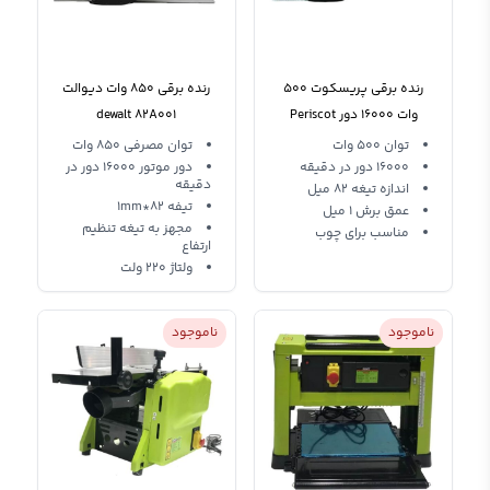
رنده برقی پریسکوت 500
رنده برقی 850 وات دیوالت
وات 16000 دور Periscot
dewalt 82A001
PT1608202
توان 500 وات
توان مصرفی 850 وات
16000 دور در دقیقه
دور موتور 16000 دور در
دقیقه
اندازه تیغه 82 میل
تیفه 82*1mm
عمق برش 1 میل
مجهز به تیغه تنظیم
مناسب برای چوب
ارتفاع
ولتاژ 220 ولت
ناموجود
ناموجود