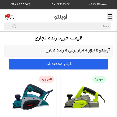
09188888546
08734222224
08731110000
☰
0
قیمت خرید رنده نجاری
آوینتو
»
ابزار
»
ابزار برقی
»
رنده نجاری
فیلتر محصولات
موجود
ناموجود