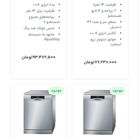
نقره ای سفید
ظرفیت 14 نفره
رده انرژی A++
6 برنامه و 4 تابع
ظرفیت برای 13 نفر
شستشو
برنامه‌های متنوع
سطح سر و صدا 46
شستشو 7
دسیبل
جنس فولاد ضد زنگ
کلاس انرژی A ++
مجهز به سیستم
موتور اینورتر پرو
AquaStop
اسمارت
93,472,500
تومان
76,230,000
تومان
موجود
موجود