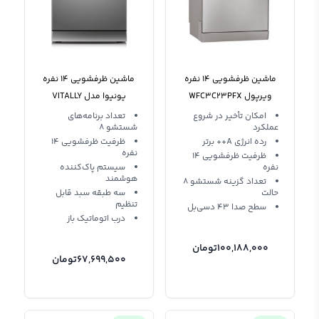
ماشین ظرفشویی 14 نفره
ماشین ظرفشویی 14 نفره
ویرپول WFC3C23PFX
یونیوا مدل VITALLY
امکان تأخیر در شروع
تعداد برنامه‌های
عملکرد
شستشو 8
رده انرژی A++ برتر
ظرفیت ظرفشویی 14
نفره
ظرفیت ظرفشویی 14
نفره
سیستم پاک‌کننده
هوشمند
تعداد گزینه‌ شستشو 8
حالت
سه طبقه سبد قابل
تنظیم
سطح صدا 43 دسی‌بل
درب اتوماتیک باز
100,188,000
تومان
67,699,500
تومان