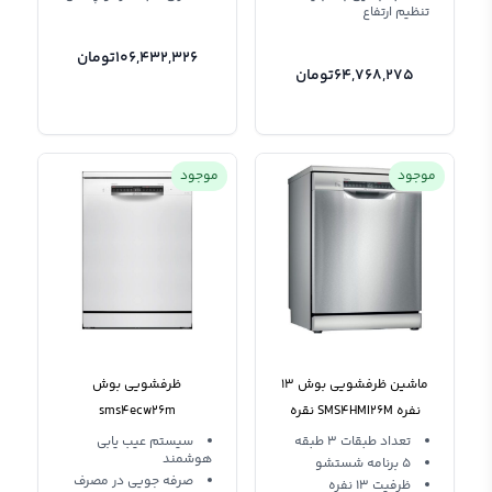
تنظیم ارتفاع
106,432,326
تومان
64,768,275
تومان
موجود
موجود
ماشین ظرفشویی بوش 13
ظرفشویی بوش
نفره SMS4HMI26M نقره
sms4ecw26m
سری 4
تعداد طبقات 3 طبقه
سیستم عیب یابی
هوشمند
5 برنامه شستشو
صرفه ‌جویی در مصرف
ظرفیت 13 نفره