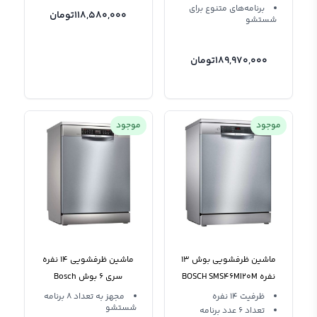
برنامه‌های متنوع برای
118,580,000
تومان
شستشو
189,970,000
تومان
موجود
موجود
ماشین ظرفشویی بوش 13
ماشین ظرفشویی 14 نفره
نفره BOSCH SMS46MI20M
سری 6 بوش Bosch
SMS6ZCI49E
ظرفیت 14 نفره
مجهز به تعداد 8 برنامه
شستشو
تعداد 6 عدد برنامه