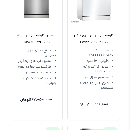
ظرفشویی بوش سری 6 کم
ماشین ظرفشویی بوش 14
صدا 13 نفره Bosch
نفره SMS6ZCI37Q
SMS67NW10M
شناسه کالا :
سطح صدای چهل
2800000126587
دسی‌بل
ظرفیت 13 نفره
مصرف آب نه و نیم لیتر
موتور کارآمد و کم
ظرفشویی چهارده نفره
مصرف BLDC
سه سبد شستشو
سنسور میزان بار
سیستم خشک کن با
دارای 6 برنامه مختلف
زئولیت
شستشو
127,050,000
تومان
99,220,000
تومان