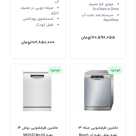
آب
موتور کم مصرف
صرفه جویی در مصرف
EcoSilence Drive
انرژی
سیستم ضد نشت آب
شستشوی بهداشتی
AquaStop
قفل کودک
70,598,055
تومان
102,850,000
تومان
موجود
موجود
ماشین ظرفشویی مبله 13
ماشین ظرفشویی بوش 14
نفره بوش نقره ای Bosch
نفره SMS6ZCW08Q