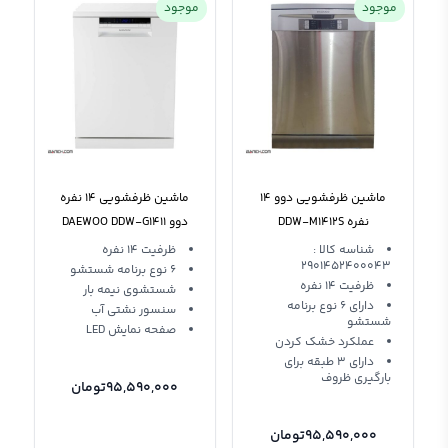
موجود
موجود
ماشین ظرفشویی دوو 14
ماشین ظرفشویی 14 نفره
نفره DDW-M1412S
دوو DAEWOO DDW-G1411
DAEWOO
شناسه کالا :
ظرفیت 14 نفره
2901452400043
6 نوع برنامه شستشو
ظرفیت 14 نفره
شستشوی نیمه بار
دارای 6 نوع برنامه
سنسور نشتی آب
شستشو
صفحه نمایش LED
عملکرد خشک کردن
دارای 3 طبقه برای
بارگیری ظروف
95,590,000
تومان
95,590,000
تومان