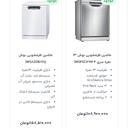
موجود
موجود
ماشین ظرفشویی بوش ‍13
ماشین ظرفشویی بوش
نفره سری 4 SMS4ECI26M
SMS8ZDW86Q
نقره آلمان
ظرفیت 13 نفره
دارای ظرفیت 13نفره
موتور قدرتمند
سیستم ضد نشت آب
EcoSilence Drive
دارای سنسور میزان آب
3 سبد 3rd Rack
مصرفی
مراقبت از ماشین
قابلیت سیستم خشک
کن
6 برنامه شستشو
دارای سيستم تاخیر در
شروع
108,900,000
تومان
158,510,000
تومان