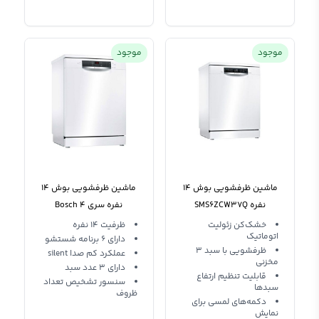
موجود
موجود
ماشین ظرفشویی بوش 14
ماشین ظرفشویی بوش 14
نفره SMS6ZCW37Q
نفره سری 4 Bosch
dishwasher SMS46MW20M
خشک‌کن زئولیت
ظرفیت 14 نفره
اتوماتیک
دارای 6 برنامه شستشو
ظرفشویی با سبد 3
عملکرد کم صدا silent
مخزنی
دارای 3 عدد سبد
قابلیت تنظیم ارتفاع
سنسور تشخیص تعداد
سبد‌ها
ظروف
دکمه‌های لمسی برای
نمایش