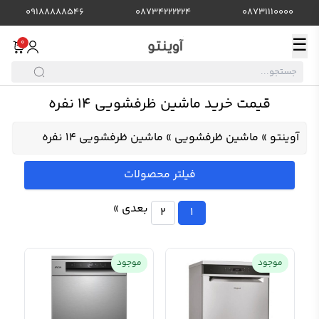
09188888546
08734222224
08731110000
☰
0
قیمت خرید ماشین ظرفشویی 14 نفره
آوینتو
»
ماشین ظرفشویی
»
ماشین ظرفشویی 14 نفره
فیلتر محصولات
بعدی »
2
1
موجود
موجود