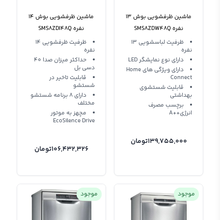
ماشین ظرفشویی بوش 13
ماشین ظرفشویی بوش 14
نفره SMS8ZDW48Q
نفره SMS8ZDI48Q
ظرفیت لباسشویی 13
ظرفیت ظرفشویی 14
نفره
نفره
دارای نوع نمایشگر LED
حداکثر میزان صدا 40
دسی بل
دارای ویژگی های Home
Connect
قابلیت تاخیر در
شستشو
قابلیت شستشوی
بهداشتی
دارای 8 برنامه شستشو
مختلف
برچسب مصرف
انرژی++A
مچهز به موتور
EcoSilence Drive
139,755,000
تومان
106,432,326
تومان
موجود
موجود