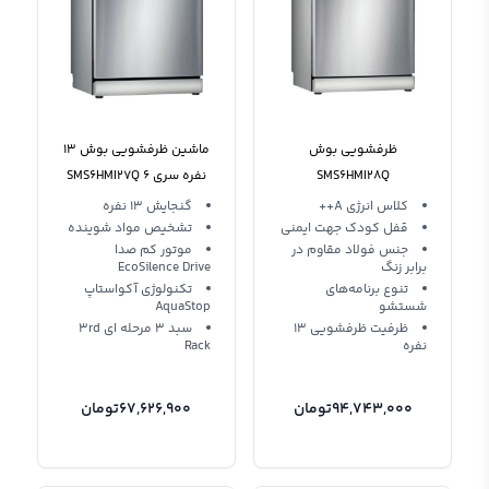
ظرفشویی بوش
ماشین ظرفشویی بوش 13
SMS6HMI28Q
نفره سری 6 SMS6HMI27Q
استیل
کلاس انرژی A++
گنجایش 13 نفره
قفل کودک جهت ایمنی
تشخیص مواد شوینده
جنس فولاد مقاوم در
موتور کم صدا
برابر زنگ
EcoSilence Drive
تنوع برنامه‌های
تکنولوژی آکواستاپ
شستشو
AquaStop
ظرفیت ظرفشویی 13
سبد 3 مرحله ای 3rd
نفره
Rack
94,743,000
تومان
67,626,900
تومان