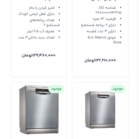
dishwasher SMS46NI01B
شناسه کالا :
تمیز کردن با بخار
2800000113315
دارای قفل ایمنی کودک
ظرفیت 13 نفره
تعداد برنامه‌های
دارای 6 برنامه شستشو
شستشو 6
دارای 3 عدد قفسه
مصرف آب 9.5 لیتر
موتور Eco Silence
تعداد سبد داخلی3 عدد
Drive
129,470,000
تومان
122,210,000
تومان
موجود
موجود