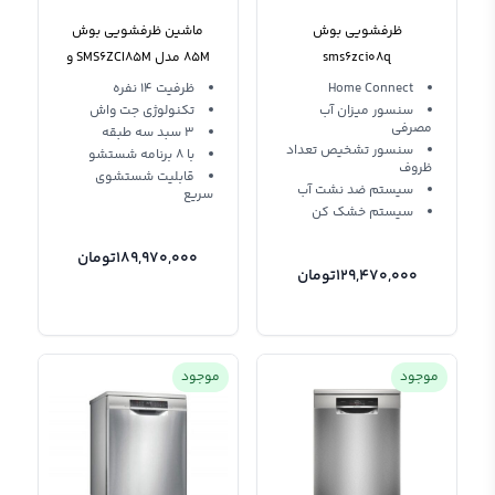
ظرفشویی بوش
ماشین ظرفشویی بوش
sms6zci08q
85M مدل SMS6ZCI85M و
14 نفره
Home Connect
ظرفیت 14 نفره
سنسور میزان آب
تکنولوژی جت واش
مصرفی
3 سبد سه طبقه
سنسور تشخیص تعداد
با 8 برنامه شستشو
ظروف
قابلیت شستشوی
سیستم ضد نشت آب
سریع
سیستم خشک کن
189,970,000
تومان
129,470,000
تومان
موجود
موجود