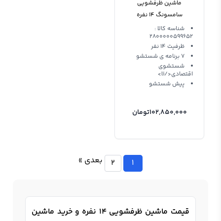
ماشین ظرفشویی
سامسونگ 14 نفره
DW60M5070 Samsung
شناسه کالا :
2800000599652
ظرفیت 14 نفر
7 برنامه ی شستشو
شستشوی
اقتصادی</li>
پیش شستشو
102,850,000
تومان
بعدی »
2
1
قیمت ماشین ظرفشویی 14 نفره و خرید ماشین