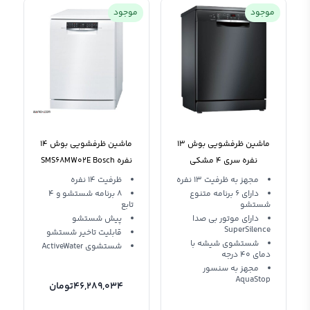
موجود
موجود
ماشین ظرفشویی بوش ‍13
ماشین ظرفشویی بوش 14
نفره سری 4 مشکی
نفره SMS68MW02E Bosch
dishwasher
SMS46NB01B
مجهز به ظرفیت 13 نفره
ظرفیت 14 نفره
دارای 6 برنامه متنوع
8 برنامه شستشو و 4
شستشو
تابع
دارای موتور بی صدا
پیش شستشو
SuperSilence
قابلیت تاخیر شستشو
شستشوی شیشه با
شستشوی ActiveWater
دمای 40 درجه
مجهز به سنسور
AquaStop
46,289,034
تومان