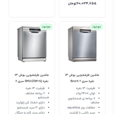
60,034,755
تومان
موجود
موجود
ماشین ظرفشویی بوش 13
ماشین ظرفشویی بوش 13
نفره سری 6 Bosch
نفره SMS8ZDI48Q سری 8
Dishwasher SMS6ECI03E
ظرفیت 13 نفره
ظرفیت 13 نفره
توان 2400 وات
6 برنامه مختلف
شستشو
8 برنامه ی شستشوی
مختلف
دارای خشک کن زئولیت
حفاظت برتر aquaStop
دارای 3 سبد شستشو
سبد بالایی با قابلیت
دارای سبد کارد و چنگال