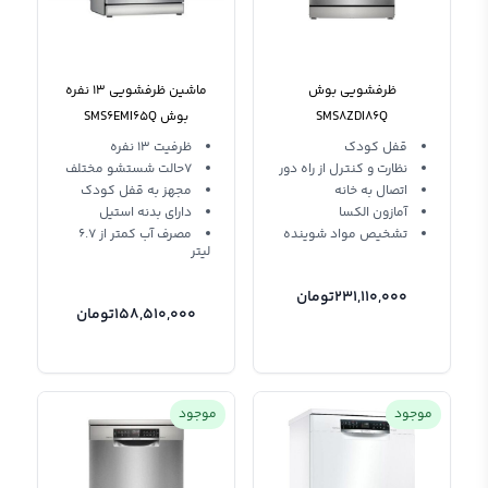
ظرفشویی بوش
ماشین ظرفشویی 13 نفره
SMS8ZDI86Q
بوش SMS6EMI65Q
قفل کودک
ظرفیت 13 نفره
نظارت و کنترل از راه دور
7حالت شستشو مختلف
اتصال به خانه
مجهز به قفل کودک
آمازون الکسا
دارای بدنه استیل
تشخیص مواد شوینده
مصرف آب کمتر از 6.7
لیتر
231,110,000
تومان
158,510,000
تومان
موجود
موجود