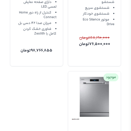
شستشو
دارای صفحه نمایش
لمسی LED
شستشوی سریع
کنترل از راه دور Home
شستشوی خودکار
Connect
موتور Eco Silence
میزان صدا 42 دسی بل
Drive
فناوری خشک کردن
کامل با Zeolith
168,190,000
تومان
76,500,000
تومان
98,766,855
تومان
موجود