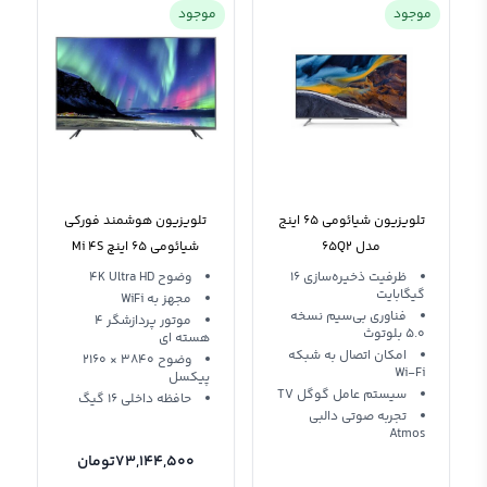
موجود
موجود
تلویزیون شیائومی 65 اینج
تلویزیون هوشمند فورکی
مدل 65Q2
شیائومی 65 اینچ Mi 4S
L65M5-5ASP
ظرفیت ذخیره‌سازی 16
وضوح 4K Ultra HD
گیگابایت
مجهز به WiFi
فناوری بی‌سیم نسخه
موتور پردازشگر 4
5.0 بلوتوث
هسته ای
امکان اتصال به شبکه
وضوح 3840 × 2160
Wi-Fi
پیکسل
سیستم عامل گوگل TV
حافظه داخلی 16 گیگ
تجربه صوتی دالبی
Atmos
73,144,500
تومان