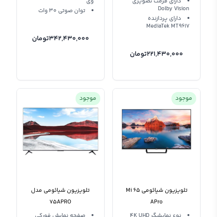
دارای فرمت تصویری
وی
Dolby Vision
توان صوتی 30 وات
دارای پردازنده
MediaTek MT9617
342,430,000
تومان
221,430,000
تومان
موجود
موجود
تلویزیون شیائومی Mi 65
تلویزیون شیائومی مدل
75APRO
APro
نوع نمایشگر 4K UHD
صفحه نمایش فورکی