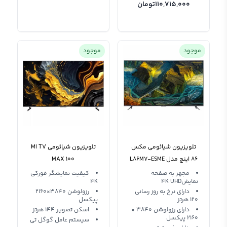
110,715,000
تومان
موجود
موجود
تلویزیون شیائومی مکس
تلویزیون شیائومی MI TV
86 اینچ مدل L86M7-ESME
MAX 100
Mi Tv MAX 86
مجهز به صفحه
کیفیت نمایشگر فورکی
نمایش4K UHD
4K
دارای نرخ به روز رسانی
رزولوشن 3840×2160
120 هرتز
پیکسل
دارای رزولوشن 3840 ×
اسکن تصویر 144 هرتز
2160 پیکسل
سیستم عامل گوگل تی