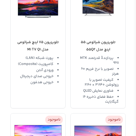
تلویزیون شیائومی 55
تلویزیون 75 اینچ شیائومی
اینچ مدل 55Q2
مدل Mi TV Q1
پردازندهٔ قدرتمند MTK
پورت شبکه (LAN)
9611
کامپوزیت (Composite)
تصویر با نرخ فریم 60
ورودی آنتن
هرتز
خروجی صدای دیجیتال
کیفیت تصویر با
خروجی هدفون
رزولوشن 3840 × 2160
فناوری نمایش QLED
حفظ فضای ذخیره 16
گیگابایت
ناموجود
ناموجود