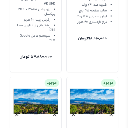
4K UHD
قدرت صدا 24 وات
رزولوشن 3840 × 2160
سایز صفحه 65 اینچ
پیکسل
توان مصرفی 140 وات
رفرش ریت 60 هرتز
نرخ تازه‌سازی 60 هرتز
پشتیبانی از فناوری صدا
DTS
سیستم عامل Google
98,010,000
تومان
TV™
154,880,000
تومان
موجود
موجود