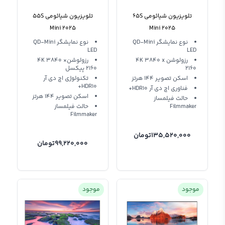
تلویزیون شیائومی 65S
تلویزیون شیائومی 55S
Mini 2025
Mini 2025
نوع نمایشگر QD-Mini
نوع نمایشگر QD-Mini
LED
LED
رزولوشن 4K 3840 x
رزولوشن4K 3840 ×
2160
2160 پیکسل
اسکن تصویر 144 هرتز
تکنولوژی اچ دی آر
HDR10+
فناوری اچ دی آر HDR10+
اسکن تصویر 144 هرتز
حالت فیلمساز
Filmmaker
حالت فیلمساز
Filmmaker
135,520,000
تومان
99,220,000
تومان
موجود
موجود