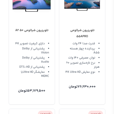
تلویزیون شیائومی
تلویزیون شیائومی A2 50
55APRO
قدرت صدا 24 وات
دارای کیفیت تصویر 4K
پردازنده چهار هسته
پشتیبانی از Dolby
Vision
A55
توان مصرفی 140 وات
پشتیبانی از Dolby
Audio
نرخ تازه‌سازی تصویر 60
هرتز
پشتیبانی از DTS-HD
نوع نمایش 4K Ultra HD
نمایشگر Ultra HDبا
MEMC
76,230,000
تومان
53,179,500
تومان