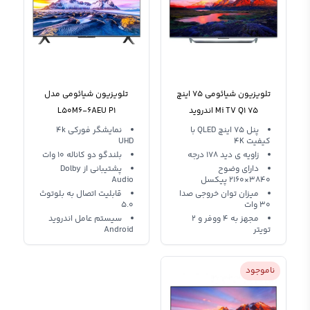
تلویزیون شیائومی 75 اینچ
تلویزیون شیائومی مدل
Mi TV Q1 75 اندروید
L50M6-6AEU P1
پنل 75 اینچ QLED با
نمایشگر فورکی 4k
کیفیت 4K
UHD
زاویه ی دید 178 درجه
بلندگو دو کاناله 10 وات
دارای وضوح
پشتیبانی از Dolby
3840×2160 پیکسل
Audio
میزان توان خروجی صدا
قابلیت اتصال به بلوتوث
30 وات
5.0
مجهز به 4 ووفر و 2
سیستم عامل اندروید
تویتر
Android
ناموجود