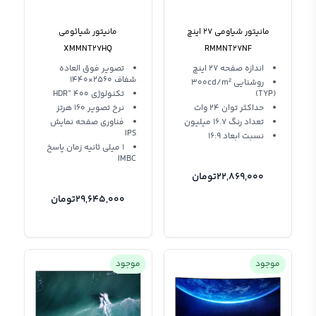
مانیتور شیاومی 27 اینچ
مانیتور شیائومی
XMMNT27HQ
RMMNT27NF
اندازه صفحه 27 اینچ
تصویر فوق العاده
شفاف 2560×1440
روشنایی 300cd/m²
(TYP)
تکنولوژی HDR” 400
حداکثر توان 24 وات
نرخ تصویر 160 هرتز
تعداد رنگ 16.7 میلیون
فناوری صفحه نمایش
IPS
نسبت ابعاد 16:9
1 میلی ثانیه زمان پاسخ
IMBC
22,869,000
تومان
29,645,000
تومان
موجود
موجود