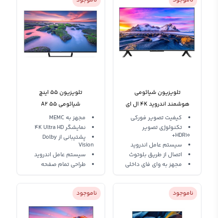
ناموجود
ناموجود
تلویزیون شیائومی
تلویزیون 55 اینچ
هوشمند اندروید 4K ال ای
شیائومی A2 55
دی Xiaomi Mi P1 55
کیفیت تصویر فورکی
مجهز به MEMC
تکنولوژی تصویر
L55M6-6AEU
نمایشگر 4K Ultra HD
HDR10+
پشتیبانی از Dolby
سیستم عامل اندروید
Vision
اتصال از طریق بلوتوث
سیستم عامل اندروید
مجهز به وای فای داخلی
طراحی تمام صفحه
ناموجود
ناموجود