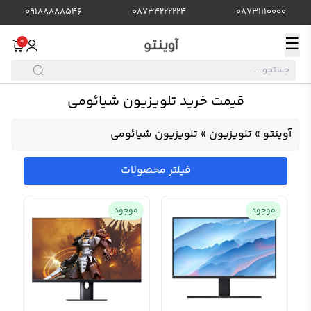
09188888546
08734222224
08731110000
☰
0
قیمت خرید تلویزیون شیائومی
آوینتو
»
تلویزیون
»
تلویزیون شیائومی
فیلتر محصولات
موجود
موجود