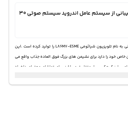
نیم نگاهی به تلویزیون شیائومی مکس 86 اینچ مدل L86M7-ESME فورکی 2022 ال ای دی با قابلیت پشتیبانی از سیستم عامل اندروید سیستم صوتی 30
شیائومی به عنوان برندی سرافراز تلویزیون های متفاوتی تولید کرده است که حاوی امکانات عالی و قابل توجهی هستند. در سال 2022 محصولی به نام تلویزیون شیائومی L86M7-ESME را تولید کرده است .این
د و می‌تواند تماشای محتوای زنده را برای شما به ارمغان بیاورد. خرید نمایشگری بزرگ با سایز 86 اینچ طرفداران خاص خود را دارد برای نشیمن های بزرگ فوق العاده جذاب واقع می
های سایز کوچک بسیار متفاوت میباشد. برای تماشای محتوای دلخواه
ه خواهید کرد. تلویزیون l86m7 esme تکامل یافته شیائومی مکس 86 محتواهای رنگی رنگی با کنتراست فوق‌العاده‌ای را تولید می‌کند و به نمایش می‌گذارد.
رزولوشن تصویر در این تلویزیون بالای 8 میلیون پیکسل است که با برخورداری از فناوری های کاربردی تصویری دیگر، بدون شک وضوحی عالی را نمایش میدهد. تلویزیون شیائومی L86M7-ESME با برخورداری از نسخه
اکیفیت و رفرش ریت 120 هرتز بدون شک کیفیت عالی را با فناوری های اسمارت در اختیار کاربران می‌گذارد. برنامه های متفاوتی را می
ت ندیده باشید. با داشتن وای فای نسل 6، اتصال اینترنت برای شما فوق العاده قوی خواهد بود که به عنوان یک ویژگی شگفت انگیز ان معرفی
شده است. شیائومی max دارای پورت های ارتباطی نیز می باشد و اصلی ترین آن ها سه عدد پورت HDMI و دو پورت USB هستند . قیمت تلویزیون ال ای دی شیائومی مدل l86m7 esme سایز 86 اینچ با ابعاد بزرگ و