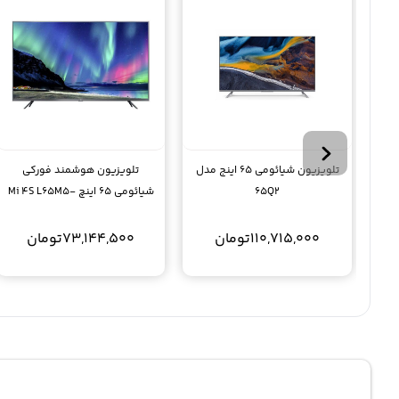
تلویزیون شیائومی 65 اینج مدل
تلویزیون هوشمند فورکی
65Q2
شیائومی 65 اینچ Mi 4S L65M5-
5ASP
110,715,000
تومان
73,144,500
تومان