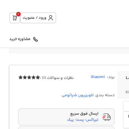
0
ورود / عضویت
مشاوره خرید
Xiaomi
برند:
L86
نظرات و سوالات (1) :
1
امتیازدهی
5.00
از 5
X
در
دسته بندی :
تلویزیون شیائومی
امتیازدهی
مشتری
ارسال فوق سریع
تیپاکس؛ پست؛ پیک