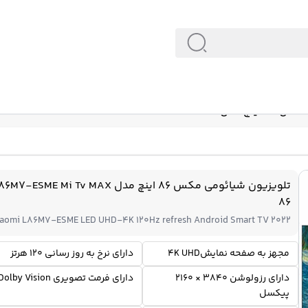
L86M7-ESME Mi 
تلویزیون شیائومی مکس 86 اینچ مدل M7-ESME Mi Tv MAX
86
iaomi L86M7-ESME LED UHD-4K 120Hz refresh Android Smart TV 2022
مجهز به صفحه نمایش4K UHD
دارای نرخ به روز رسانی 120 هرتز
دارای رزولوشن 3840 × 2160
دارای فرمت تصویری Dolby Vision
پیکسل