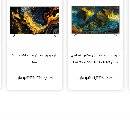
تلویزیون شیائومی مکس 86 اینچ
تلویزیون شیائومی MI TV MAX
مدل L86M7-ESME Mi Tv MAX
100
86
221,430,000
تومان
342,430,000
تومان