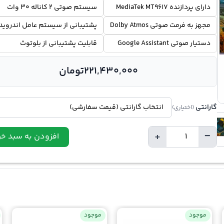
دارای پردازنده MediaTek MT9617
سیستم صوتی 2 کاناله 30 وات
مجهز به فرمت صوتی Dolby Atmos
پشتیبانی از سیستم عامل اندروید
دستیار صوتی Google Assistant
قابلیت پشتیبانی از بلوتوث
221,430,000
تومان
گارانتی
(اختیاری)
+
−
افزودن به سبد خر
تعداد
موجود
موجود