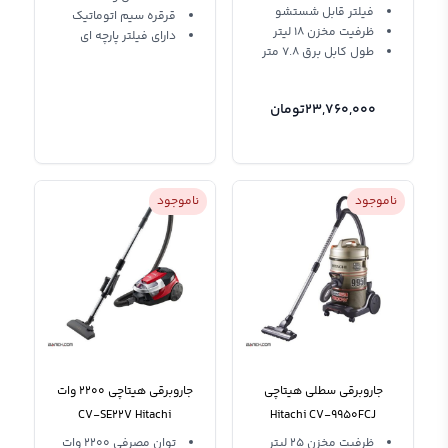
فیلتر قابل شستشو
قرقره سیم اتوماتیک
ظرفیت مخزن 18 لیتر
دارای فیلتر پارچه ای
طول کابل برق 7.8 متر
23,760,000
تومان
ناموجود
ناموجود
جاروبرقی سطلی هیتاچی
جاروبرقی هیتاچی 2200 وات
CV-SE22V Hitachi
Hitachi CV-9950FCJ
Vacuum Cleaner
ظرفیت مخزن 25 لیتر
توان مصرفی 2200 وات