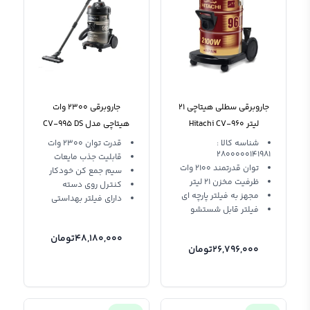
جاروبرقی سطلی هیتاچی 21
جاروبرقی 2300 وات
لیتر Hitachi CV-960
هیتاچی مدل CV-995 DS
شناسه کالا :
قدرت توان 2300 وات
2800000141981
قابلیت جذب مایعات
توان قدرتمند 2100 وات
سیم جمع کن خودکار
ظرفیت مخزن 21 لیتر
کنترل روی دسته
مجهز به فیلتر پارچه ای
دارای فیلتر بهداستی
فیلتر قابل شستشو
48,180,000
تومان
26,796,000
تومان