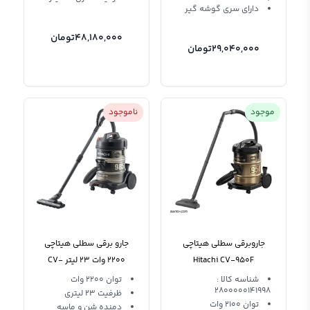
دارای سری گوشه گیر
48,180,000
تومان
29,040,000
تومان
موجود
ناموجود
جاروبرقی سطلی هیتاچی
جارو برقی سطلی هیتاچی
Hitachi CV-950F
2200 وات 23 لیتر CV-
985DC
شناسه کالا :
توان 2200 وات
2800000141998
ظرفیت 23 لیتری
توان 2100 وات
دمنده شن و ماسه