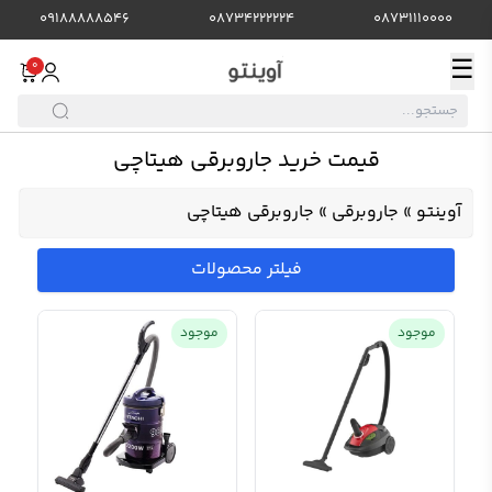
09188888546
08734222224
08731110000
☰
0
قیمت خرید جاروبرقی هیتاچی
آوینتو
»
جاروبرقی
»
جاروبرقی هیتاچی
فیلتر محصولات
موجود
موجود