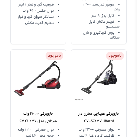
موتور قدرتمند 2300
ظرفیت گرد و غبار 2 لیتر
وات
توان مکش 460 وات
کابل برق 8 متر
نشانگر میزان گرد و غبار
فیلتر مکش قابل
تنظیم قدرت مکش
شستشو
برس گردگیری و نازل
شکاف
ناموجود
ناموجود
جاروبرقی هیتاچی مخزن دار
جاروبرقی 2300 وات
CV-SC23V Hitachi
هیتاچی مدل CV CU237
Vacuum Cleaner
توان مصرفی 2300 وات
توان مصرفی 2300 وات
ظرفیت گرد و غبار 2 لیتر
حجم مخزن 1.6 لیتر