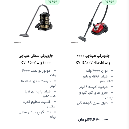
موجود
موجود
جاروبرقی هیتاچی 2000
جاروبرقی سطلی هیتاچی
وات CV-BA20V Hitachi
2000 وات CV-950Y
Hitachi Vacuum Cleaner
Vacuum Cleaner
توان 2000 وات
موتور توانمند 2000
وات
فیلتر HEPA و نانو
تیتانیوم
ظرفیت مخزن زباله 18
لیتر
ظرفیت کیسه 6 لیتر
فیلتر پارچه ای قابل
سری های گرد گیر و
شستشو
پارویی
قابلیت تنظیم قدرت
دارای سری گوشه گیر
مکش
نشانگر پر بودن مخزن
زباله
22,440,000
تومان