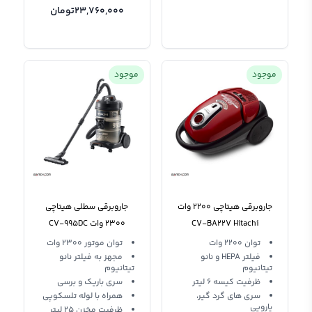
23,760,000
تومان
موجود
موجود
جاروبرقی هیتاچی 2200 وات
جاروبرقی سطلی هیتاچی
CV-BA22V Hitachi
2300 وات CV-995DC
Hitachi Vacuum Cleaner
Vacuum Cleaner
توان 2200 وات
توان موتور 2300 وات
فیلتر HEPA و نانو
مجهز به فیلتر نانو
تیتانیوم
تیتانیوم
ظرفیت کیسه 6 لیتر
سری باریک و برسی
سری های گرد گیر،
همراه با لوله تلسکوپی
پارویی
ظرفیت مخزن 25 لیتر