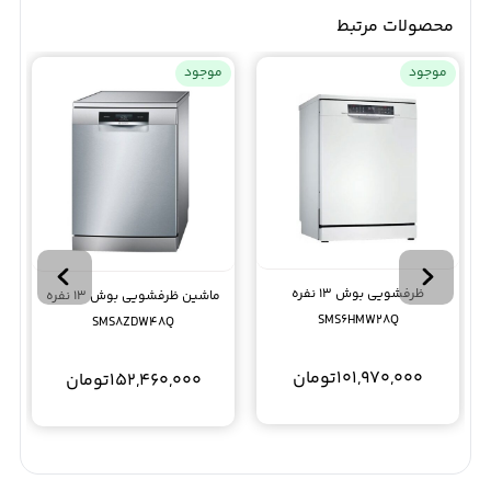
محصولات مرتبط
موجود
موجود
ظرفشویی بوش 13 نفره
ماشین ظرفشویی بوش 13 نفره
SMS6HMW28Q
SMS8ZDW48Q
101,970,000
تومان
152,460,000
تومان