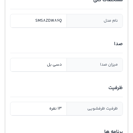
مشخصات کلی
نام مدل
SMS8ZDW86Q
صدا
میزان صدا
دسی بل
ظرفیت
ظرفیت ظرفشویی
13 نفره
برنامه ها