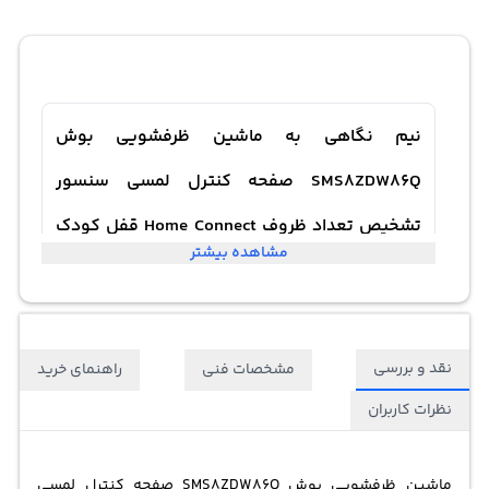
نیم نگاهی به ماشین ظرفشویی بوش
SMS8ZDW86Q صفحه کنترل لمسی سنسور
تشخیص تعداد ظروف Home Connect قفل کودک
مشاهده بیشتر
سیستم ضد نشت آب BOSCH SMS8ZDW86Q
Dishwasher Serie 8 13 Sets
نقد و بررسی
مشخصات فنی
راهنمای خرید
نظرات کاربران
ماشین ظرفشویی بوش SMS8ZDW86Q صفحه کنترل لمسی