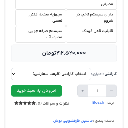
مصرفی
دارای سيستم تاخیر در
مجهزبه صفحه کنترل
شروع
لمسی
قابلیت قفل کودک
سیستم صرفه جویی
مصرف آب
212,520,000
تومان
گارانتی
(اختیاری)
+
−
افزودن به سبد خرید
تعداد
Bosch
برند:
نظرات و سوالات (1) :
1
امتیازدهی
5.00
از 5
در
دسته بندی :
ماشین ظرفشویی بوش
امتیازدهی
مشتری