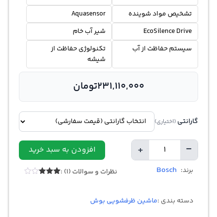
تشخیص مواد شوینده
Aquasensor
EcoSilence Drive
شیر آب خام
سیستم حفاظت از آب
تکنولوژی حفاظت از
شیشه
231,110,000
تومان
گارانتی
(اختیاری)
+
−
افزودن به سبد خرید
تعداد
Bosch
برند:
نظرات و سوالات (1) :
1
امتیازدهی
3.00
از
5 در
دسته بندی :
ماشین ظرفشویی بوش
امتیازدهی
مشتری