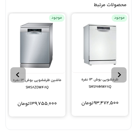
محصولات مرتبط
موجود
موجود
ظرفشویی بوش 13 نفره
ماشین ظرفشویی بوش 13 نفره
SMS6HMW28Q
SMS8ZDW48Q
93,472,500
تومان
139,755,000
تومان