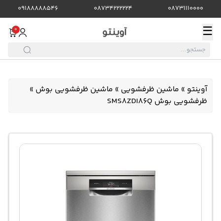
09188888546
08734222224
08731110000
☰
0
آوینتو
»
ماشین ظرفشویی
»
ماشین ظرفشویی بوش
»
ظرفشویی بوش SMS8ZDI86Q