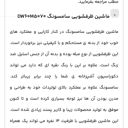
مطلب مراجعه بفرمایید.
شستشوی ظروف خود را از طریق این صفحه در اختیار داشته
باشید. اما این پایان کار نیست؛ با ماشین ظرفشویی
ماشین ظرفشویی سامسونگ DW60M5070
سامسونگ دیگر لازم نیست نگران شستشوی قابلمه ها و
ماشین ظرفشویی سامسونگ
در کنار کارایی و عملکرد های
ظروف بزرگ خود باشید زیرا با قابلیت تنظیم ارتفاع قفسه هایی
خوب خود از بدنه ی مستحکم و با کیفیتی نیز برخوردار است.
که دارد به راحتی ظرف های بزرگ را نیز در خود جا داده و
این ظرفشویی از نوع مبله بوده و بدنه آن از جنس استیل ضد
شستشو می دهد.
زنگ است، علاوه بر این با رنگ نقره ای که دارد می تواند
دکوراسیون آشپزخانه ی شما را چند برابر زیباتر کند.
سامسونگ علاوه بر عملکرد بالای تولیدات خود به طراحی و
مدرن بودن آن ها نیز توجه بسیاری کرده است و تا کنون
موفق به تولید محصولات زیبا و کاربر پسند زیادی شده است.
این
ماشین ظرفشویی
با ظرفیت 14 نفره می تواند یک همراه