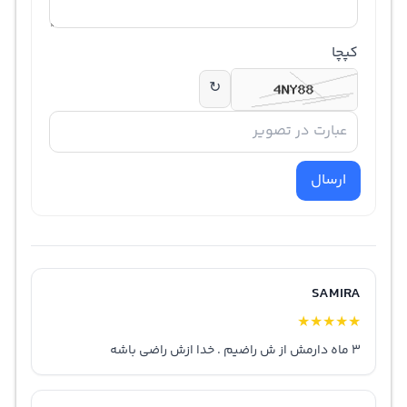
عنوان یک انتخاب مقرون‌به‌صرفه و کاربردی محبوب است.
کپچا
خرید مطمئن از فروشگاه آوینتو
↻
فروشگاه اینترنتی
آوینتو
با ارائه خدماتی مانند
ارسال سریع،
پرداخت درب منزل بعد از تست، ضمانت سلامت محصول، ضمانت
اصالت کالا
و
تضمین کمترین قیمت
، خریدی امن و مطمئن را برای
ارسال
کاربران فراهم کرده است. این فروشگاه با رویکرد مشتری‌محور،
تجربه‌ای بدون دغدغه و رضایت‌بخش از خرید اینترنتی ارائه می‌دهد.
جمع‌بندی نهایی
در نهایت، ماشین ظرفشویی سامسونگ
DW60M5070
با ظرفیت
SAMIRA
★
★
★
★
★
14 نفره
، طراحی کاربردی، برنامه‌های متنوع شست‌وشو و کیفیت
3 ماه دارمش از ش راضیم . خدا ازش راضی باشه
ساخت بالا، گزینه‌ای بسیار مناسب برای خانواده‌های امروزی
محسوب می‌شود. این دستگاه ترکیبی از
کارایی، صرفه‌جویی در