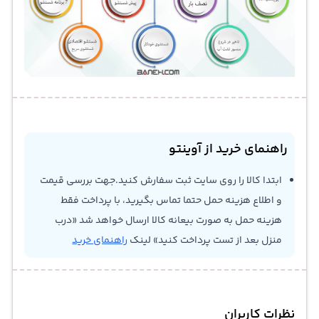
ماشین ظرفشویی
DW60M5070
دارای برنامه‌های متنوعی مانند
Quick Wash
برای شست‌وشوی سریع،
Eco Wash
برای کاهش
مصرف انرژی، و
Hygiene Mode
برای ضدعفونی کامل ظروف است.
این تنوع برنامه‌ها به کاربران امکان می‌دهد بسته به میزان
آلودگی و نوع ظروف، بهترین حالت شست‌وشو را انتخاب کنند و در
راهنمای خرید از آوینتو
مصرف زمان و انرژی صرفه‌جویی کنند.
نکات کلیدی محصول
ابتدا کالا را روی سایت ثبت سفارش کنید.جهت بررسی قیمت
“ظرفیت 14 نفره برای خانواده‌های پرجمعیت”
و اطلاع هزینه حمل حتما تماس بگیرید، با پرداخت فقط
هزینه حمل به صورت بیعانه کالا ارسال خواهد شد «درب
“مصرف بهینه آب و انرژی در حالت Eco”
منزل بعد از تست پرداخت کنید» لینک
راهنمای خرید
“برنامه‌های شست‌وشوی متنوع و حرفه‌ای”
“طراحی داخلی قابل تنظیم و ارگونومیک”
“کیفیت ساخت بالا و دوام طولانی‌مدت”
نظرات کاربران