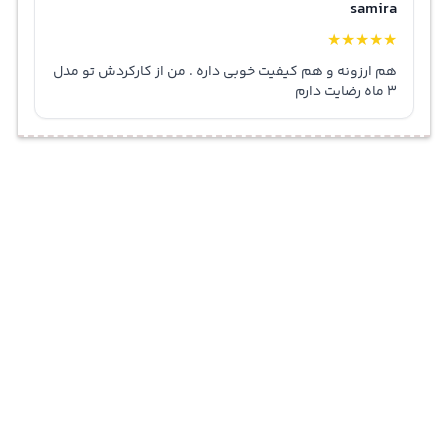
samira
انرژی، دوام طولانی و تجربه راحت استفاده
را ارائه می‌دهد و
★
★
★
★
★
می‌تواند تمامی نیازهای شست‌وشوی ظروف را به بهترین شکل
هم ارزونه و هم کیفیت خوبی داره . من از کارکردش تو مدل
پوشش دهد.
3 ماه رضایت دارم