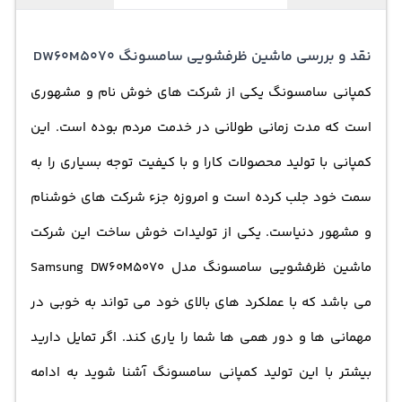
برنامه های شستشو باید توجه کرد و متناسب با نیاز خود یک
نقد و بررسی ماشین ظرفشویی سامسونگ DW60M5070
ظرفشویی کارا و با کیفیت را انتخاب کنید. اگر جزء خانواده های
کمپانی سامسونگ یکی از شرکت های خوش نام و مشهوری
پر جمعیت هستید و به دنبال یک ماشین ظرفشویی با عملکرد
بالا می گیردید، ماشین ظرفشویی سامسونگ دی دبلیو 60 ام
است که مدت زمانی طولانی در خدمت مردم بوده است. این
5070 « Samsung DW60M5070 » می تواند انتخاب مناسبی
کمپانی با تولید محصولات کارا و با کیفیت توجه بسیاری را به
باشد. این ماشین ظرفشویی از ظرفیت 14 نفر بهره برد و می
سمت خود جلب کرده است و امروزه جزء شرکت های خوشنام
تواند ظروف شما را به خوبی تمیز و براق نماید. ماشین
و مشهور دنیاست. یکی از تولیدات خوش ساخت این شرکت
ظرفشویی سامسونگ مجهز به 7 برنامه ی شستشو بوده با
ماشین
ظرفشویی سامسونگ
مدل Samsung DW60M5070
بدنه ی مستحکم و مقاوم خود بسیار کاربر پسند می باشد. این
می باشد که با عملکرد های بالای خود می تواند به خوبی در
بدنه ی مقاوم از جنس فولاد ضد زنگ ساخته شده است، بر روی
مهمانی ها و دور همی ها شما را یاری کند. اگر تمایل دارید
قسمت بالایی ماشین یک صفحه نمایش همراه با دکمه های
بیشتر با این تولید کمپانی سامسونگ آشنا شوید به ادامه
تنظیم دستگاه قرار داده شده و شما می توانید اطلاعات