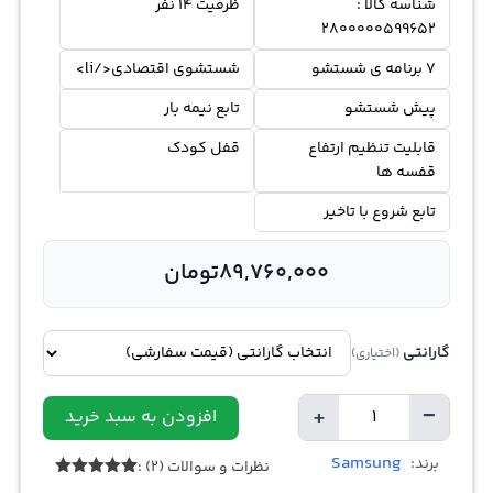
شناسه کالا :
ظرفیت 14 نفر
2800000599652
7 برنامه ی شستشو
شستشوی اقتصادی</li>
پیش شستشو
تابع نیمه بار
قابلیت تنظیم ارتفاع
قفل کودک
قفسه ها
تابع شروع با تاخیر
89,760,000
تومان
گارانتی
(اختیاری)
+
−
افزودن به سبد خرید
تعداد
Samsung
برند:
نظرات و سوالات (2) :
2
امتیازدهی