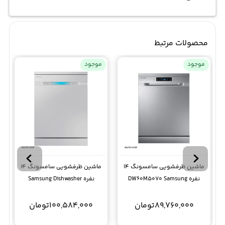
محصولات مرتبط
موجود
موجود
ماشین ظرفشویی سامسونگ 14
ماشین ظرفشویی سامسونگ 14
نفره DW60M5070 Samsung
نفره Samsung Dishwasher
DW60K8550FW
89,760,000
تومان
100,584,000
تومان