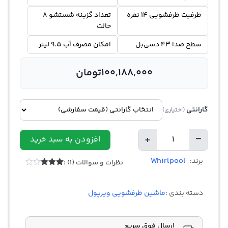
ظرفیت ظرفشویی 14 نفره
تعداد گزینه‌ شستشو 8
حالت
سطح صدا 43 دسی‌بل
امکان مصرف آب 9.5 لیتر
100,188,000
تومان
گارانتی
(اختیاری)
+
−
افزودن به سبد خرید
تعداد
Whirlpool
برند:
نظرات و سوالات (1) :
1
امتیازدهی
3.00
از
5 در
دسته بندی :
ماشین ظرفشویی ویرپول
امتیازدهی
مشتری
ارسال فوق سریع