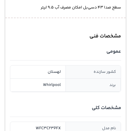
سطح صدا 43 دسی‌بل امکان مصرف آب 9.5 لیتر
مشخصات فنی
عمومی
کشور سازنده
لهستان
برند
Whirlpool
مشخصات کلی
نام مدل
WFC3C23PFX