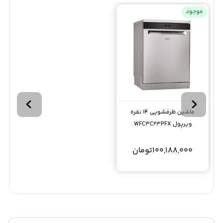
موجود
ماشین ظرفشویی 14 نفره
ویرپول WFC3C23PFX
100,188,000
تومان