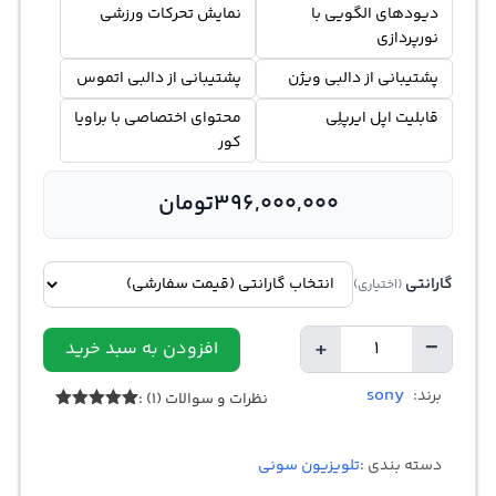
دیودهای الگویی با
نمایش تحرکات ورزشی
نورپردازی
پشتیبانی از دالبی ویژن
پشتیبانی از دالبی اتموس
قابلیت اپل ایرپلِی
محتوای اختصاصی با براویا
کور
396,000,000
تومان
گارانتی
(اختیاری)
+
−
افزودن به سبد خرید
تعداد
sony
برند:
نظرات و سوالات (1) :
1
امتیازدهی
5.00
از 5
در
دسته بندی :
تلویزیون سونی
امتیازدهی
مشتری