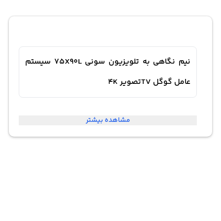
نیم نگاهی به تلویزیون سونی 75X90L سیستم
عامل گوگل TVتصویر 4K
تلویزیون سونی مدل 75X90L با امکان اضافه کردن دوربین
مشاهده بیشتر
اختیاری به نام BRAVIA CAM، یک تجربه جدید از تلویزیون‌های
هوشمند فراهم می‌کند. این ویژگی به نام Ambient
Optimization Pro به طور خودکار تصویر و صدا را بر اساس
محیط اطراف شما بهینه می‌کند. این به این معناست که تصویر
تلویزیون به‌طور خودکار به نور و رنگ‌های محیط اطراف تنظیم