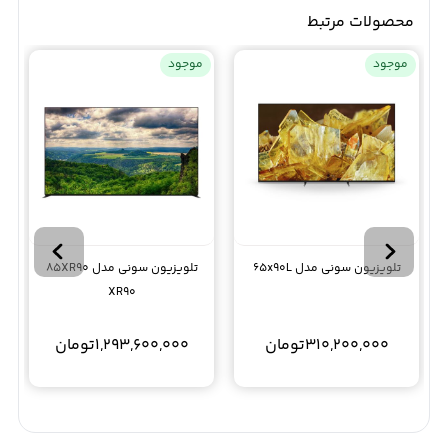
محصولات مرتبط
موجود
موجود
تلویزیون سونی مدل 65x90L
تلویزیون سونی مدل 85XR90
XR90
310,200,000
تومان
1,293,600,000
تومان