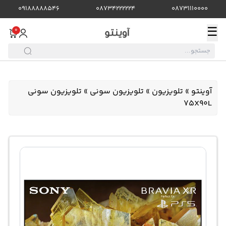
09188888546
08734222224
08731110000
☰
0
آوینتو
»
تلویزیون
»
تلویزیون سونی
»
تلویزیون سونی
75X90L