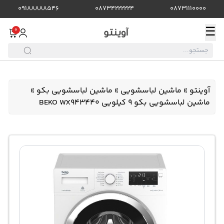
09188888546
08734222224
08731110000
☰
0
آوینتو
»
ماشین لباسشویی
»
ماشین لباسشویی بکو
»
ماشین لباسشویی بکو 9 کیلویی BEKO WX943440