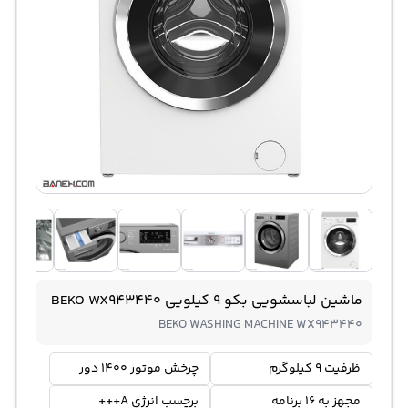
ماشین لباسشویی بکو 9 کیلویی BEKO WX943440
BEKO WASHING MACHINE WX943440
ظرفیت 9 کیلوگرم
چرخش موتور 1400 دور
مجهز به 16 برنامه
برچسب انرژی A+++