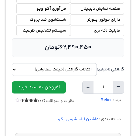
صفحه نمایش دیجیتال
فن‌آوری آکواویو
دارای موتور اینورتر
شستشوی ضد چروک
قابلیت لکه بری
سیستم تشخیص ظرفیت
62,490,450
تومان
گارانتی
(اختیاری)
+
−
افزودن به سبد خرید
تعداد
Beko
برند:
نظرات و سوالات (2) :
2
امتیازدهی
3.50
از
5 در
دسته بندی :
ماشین لباسشویی بکو
امتیازدهی
مشتری