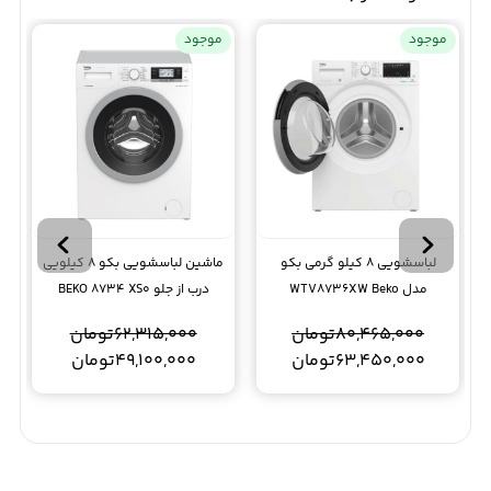
موجود
موجود
لباسشویی 8 کیلو گرمی بکو
ماشین لباسشویی بکو 8 کیلویی
مدل WTV8736XW Beko
درب از جلو BEKO 8734 XS0
80,465,000
تومان
62,315,000
تومان
63,450,000
تومان
49,100,000
تومان