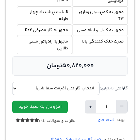
گرمایشی
12000
مجهز به کمپرسور روتاری
قابلیت پرتاب باد چهار
T3
طرفه
مجهز به کابل و لوله مسی
مجهز به گاز مصرفی R22
قدرت خنک کنندگی بالا
مجهز به رادیاتور مسی
طلایی
50,820,000
تومان
گارانتی
(اختیاری)
+
−
افزودن به سبد خرید
تعداد
general
برند:
نظرات و سوالات (1) :
1
امتیازدهی
5.00
از 5
در
دسته بندی :
کولر گازی جنرال شکار 12000
امتیازدهی