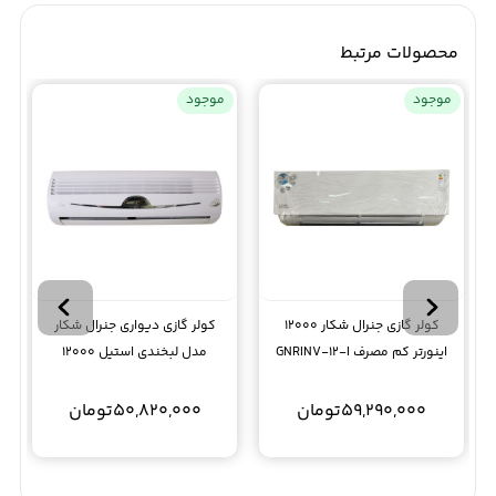
محصولات مرتبط
موجود
موجود
کولر گازی جنرال شکار 12000
کولر گازی دیواری جنرال شکار
اینورتر کم مصرف GNRINV-12-I
مدل لبخندی استیل 12000
GNRR-12GRAA-I T3
59,290,000
تومان
50,820,000
تومان