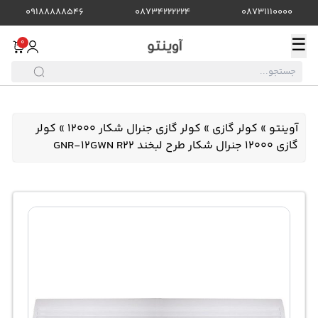
09188888546
08734222224
08731110000
☰
0
آوینتو
»
کولر گازی
»
کولر گازی جنرال شکار 12000
»
کولر
گازی 12000 جنرال شکار طرح لبخند GNR-12GWN R22