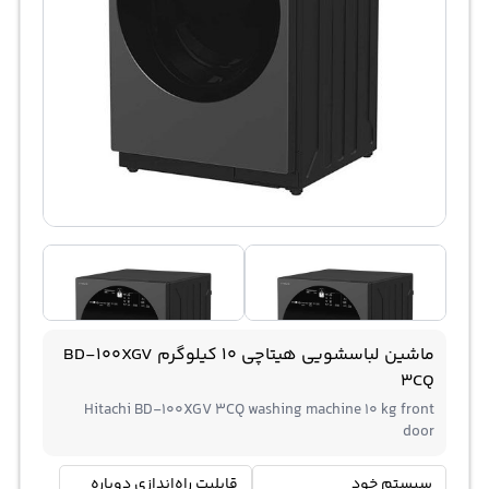
ماشین لباسشویی هیتاچی 10 کیلوگرم BD-100XGV
3CQ
Hitachi BD-100XGV 3CQ washing machine 10 kg front
door
سیستم خود
قابلیت راه‌اندازی دوباره