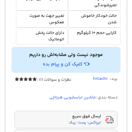
تمیزشوندگی
حالت خودکار خاموش
تغییر جهت به صورت
شدن
معکوس
کارایی حجم 10 کیلوگرم
دارای حالت پخش
اتوماتیک
موجود نیست ولی مشابه‌اش رو داریم
👈 کلیک کن و پیام بده
hitachi
برند:
نظرات و سوالات (1) :
1
امتیازدهی
5.00
از 5
در
دسته بندی :
ماشین لباسشویی هیتاچی
امتیازدهی
مشتری
ارسال فوق سریع
تیپاکس؛ پست؛ پیک