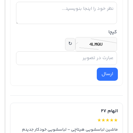
کپچا
↻
ارسال
الهام 27
★
★
★
★
★
ماشین لباسشویی هیتاچی – لباسشویی خودکار جدیدم