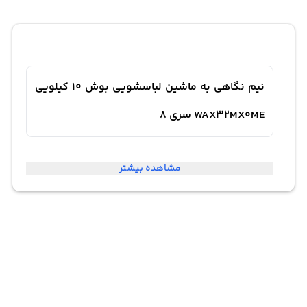
نیم نگاهی به ماشین لباسشویی بوش 10 کیلویی
WAX32MX0ME سری 8
این ماشین لباسشویی دارای ظرفیت بزرگی به مقدار 10
مشاهده بیشتر
کیلوگرم است، که به شما این امکان را می‌دهد تا لباس‌های
بیشتری را در یک بار شستشو قرار دهید، کاهش تعداد
چرخه‌های شستشو و در نتیجه صرفه‌جویی در زمان و انرژی
داشته باشید.این ماشین دارای سرعت چرخش بالا با 1600 دور
در دقیقه است که باعث شستشو کارآمد و سریعتر لباس‌ها