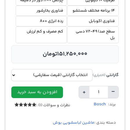
ظرفیت 10 کیلویی
چرخش 1600 دور در دقیقه
14 برنامه مختلف شستشو
فناوری بخارشور
فناوری اکوبابل
رده انرژی ++A
سطح صدا 49-72 دسی
کم مصرف و کم لرزش
بل
151,250,000
تومان
گارانتی
(اختیاری)
+
−
افزودن به سبد خرید
تعداد
Bosch
برند:
نظرات و سوالات (1) :
1
امتیازدهی
5.00
از 5
در
دسته بندی :
ماشین لباسشویی بوش
امتیازدهی
مشتری