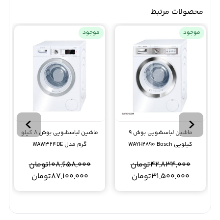
محصولات مرتبط
موجود
موجود
ماشین لباسشویی بوش 9
ماشین لباسشویی بوش 8 کیلو
کیلویی WAYH2890 Bosch
گرم مدل WAW324DE
Washing Machine
42,834,000
تومان
108,658,000
تومان
31,500,000
تومان
87,100,000
تومان