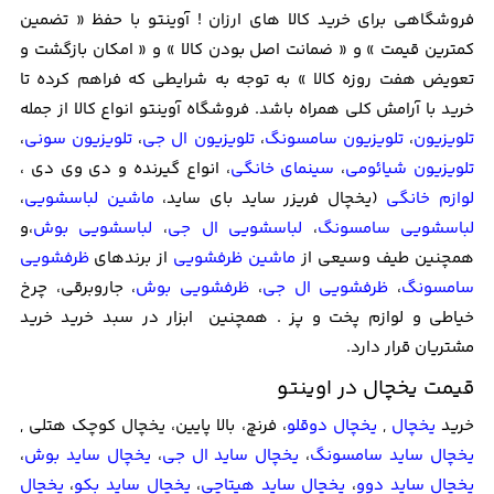
فروشگاهی برای خرید کالا های ارزان ! آوینتو با حفظ « تضمین
کمترین قیمت » و « ضمانت اصل بودن کالا » و « امکان بازگشت و
تعویض هفت روزه کالا » به توجه به شرایطی که فراهم کرده تا
خرید با آرامش کلی همراه باشد. فروشگاه آوینتو انواع کالا از جمله
تلویزیون
،
تلویزیون سامسونگ
،
تلویزیون ال جی
،
تلویزیون سونی
،
تلویزیون شیائومی
،
سینمای خانگی
، انواع گیرنده و دی وی دی ،
لوازم خانگی
(یخچال فریزر ساید بای ساید،
ماشین لباسشویی
،
لباسشویی سامسونگ
،
لباسشویی ال جی
،
لباسشویی بوش
،و
همچنین طیف وسیعی از
ماشین ظرفشویی
از برندهای
ظرفشویی
سامسونگ
،
ظرفشویی ال جی
،
ظرفشویی بوش
، جاروبرقی، چرخ
خیاطی و لوازم پخت و پز . همچنین ابزار در سبد خرید خرید
مشتریان قرار دارد.
قیمت یخچال در اوینتو
خرید
یخچال
,
یخچال دوقلو
، فرنچ، بالا پایین، یخچال کوچک هتلی ,
یخچال ساید سامسونگ
،
یخچال ساید ال جی
،
یخچال ساید بوش
،
یخچال ساید دوو
،
یخچال ساید هیتاچی
،
یخچال ساید بکو
،
یخچال