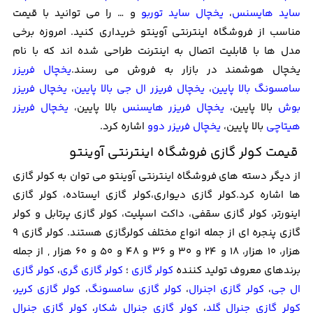
ساید هایسنس
،
یخچال ساید توربو
و … را می توانید با قیمت
مناسب از فروشگاه اینترنتی آوینتو خریداری کنید. امروزه برخی
مدل ها با قابلیت اتصال به اینترنت طراحی شده اند که با نام
یخچال هوشمند در بازار به فروش می رسند.
یخچال فریزر
سامسونگ بالا پایین
،
یخچال فریزر ال جی بالا پایین
،
یخچال فریزر
بوش
بالا پایین،
یخچال فریزر هایسنس
بالا پایین،
یخچال فریزر
هیتاچی
بالا پایین،
یخچال فریزر دوو
اشاره کرد.
قیمت کولر گازی فروشگاه اینترنتی آوینتو
از دیگر دسته های فروشگاه اینترنتی آوینتو می توان به کولر گازی
ها اشاره کرد.کولر گازی دیواری،کولر گازی ایستاده، کولر گازی
اینورتر، کولر گازی سقفی، داکت اسپلیت، کولر گازی پرتابل و کولر
گازی پنجره ای از جمله انواع مختلف کولرگازی هستند. کولر گازی 9
هزار، 10 هزار، 18 و 24 و 30 و 36 و 48 و 50 و 60 هزار , از جمله
برندهای معروف تولید کننده
کولر گازی
؛
کولر گازی گری
،
کولر گازی
ال جی
،
کولر گازی اجنرال
،
کولر گازی سامسونگ
،
کولر گازی کریر
،
کولر گازی جنرال گلد
،
کولر گازی جنرال شکار
،
کولر گازی جنرال