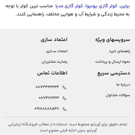
برلین
،
کولر گازی یونیوا
،
کولر گازی مدیا
مناسب ترین کولر با توجه
به محیط زندگی و شرایط آب و هوایی مختلف، راهنمایی کنند.
سرویسهای ویژه
اعتماد سازی
راهنمای خرید
اعتماد ســازی
نحوه ارسال و پرداخت
رضایت مشتریان
دسترسی سریع
اطلاعات تماس
درباره ما
08734222224
سوالات متداول
08731112222
09188888546
تمام حقوق برای آوینتو محفوظ است. استفاده از مطالب فروشگاه اینترنتی
آوینتو بدون اجازه قبلی ممنوع است.