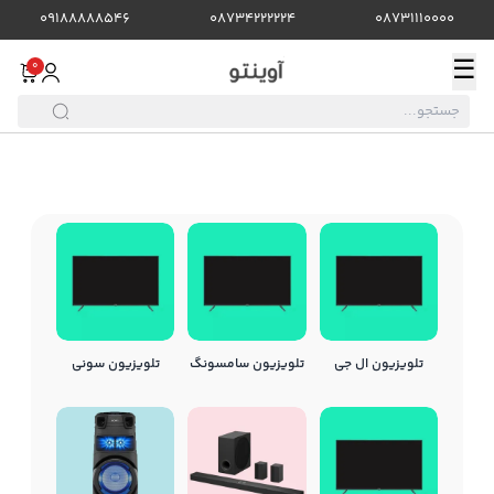
09188888546
08734222224
08731110000
☰
0
تلویزیون ال جی
تلویزیون سامسونگ
تلویزیون سونی