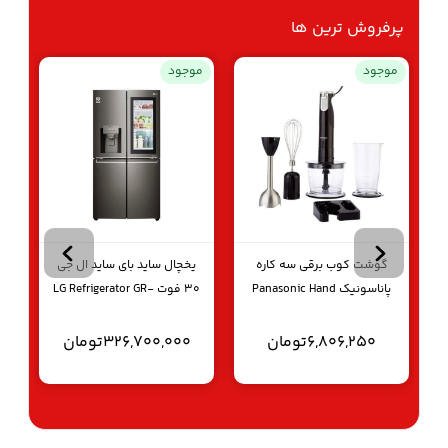
پرفروش ترین ها
موجود
موجود
مو
گوشت کوب برقی سه کاره
یخچال ساید بای ساید ال جی
پاناسونیک Panasonic Hand
30 فوت LG Refrigerator GR-
T3
X24 FTKHL
Blender Ss1
6,806,250
تومان
326,700,000
تومان