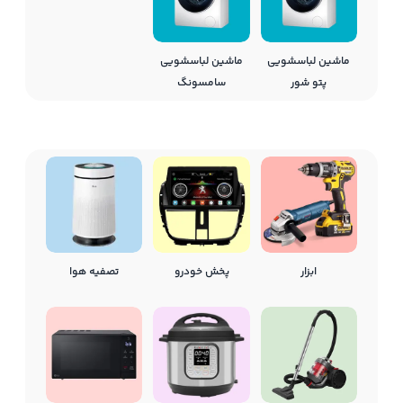
ماشین لباسشویی
ماشین لباسشویی
پتو شور
سامسونگ
ابزار
پخش خودرو
تصفیه هوا