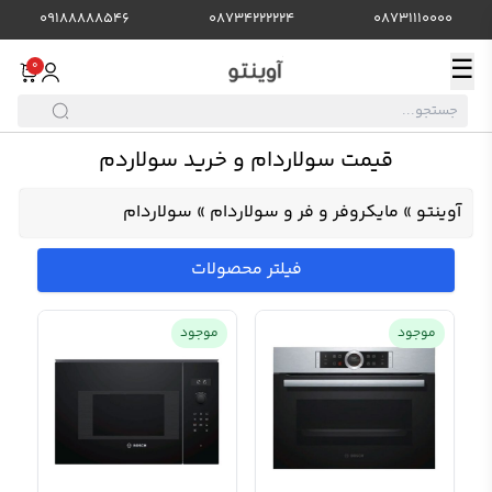
09188888546
08734222224
08731110000
☰
0
قیمت سولاردام و خرید سولاردم
آوینتو
»
مایکروفر و فر و سولاردام
»
سولاردام
فیلتر محصولات
موجود
موجود