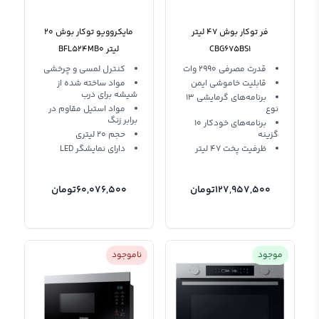
فر توکار بوش 47 لیتر
مایکروویو توکار بوش 20
CBG675BS1
لیتر BFL524MB0
قدرت مصرفی 2990 وات
کنترل لمسی و چرخشی
قابلیت خاموشی ایمن
مواد ساخته شده از
شیشه برای درب
برنامه‌های گرمایشی 13
نوع
مواد استیل مقاوم در
برابر زنگ
برنامه‌های خودکار 10
گزینه
حجم 20 لیتری
ظرفیت پخت 47 لیتر
دارای نمایشگر LED
127,957,500
تومان
60,076,500
تومان
موجود
ناموجود