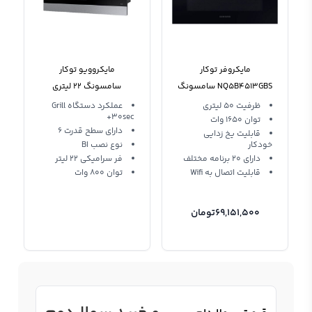
مایکروفر توکار
مایکروویو توکار
NQ5B4513GBS سامسونگ
سامسونگ 22 لیتری
50 لیتری 2022
MG22M8074AT/EU
ظرفیت 50 لیتری
عملکرد دستگاه Grill
+30sec
توان 1650 وات
دارای سطح قدرت 6
قابلیت یخ زدایی
خودکار
نوع نصب BI
دارای 20 برنامه مختلف
فر سرامیکی 22 لیتر
قابلیت اتصال به Wifi
توان 800 وات
69,151,500
تومان