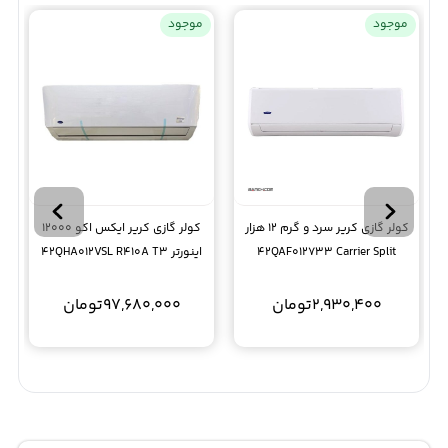
موجود
موجود
کولر گازی کریر سرد و گرم 12 هزار
کولر گازی کریر ایکس اکو 12000
42QAF012733 Carrier Split
اینورتر 42QHA012VSL R410A T3
2,930,400
تومان
97,680,000
تومان