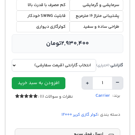
سرمایشی و گرمایشی
کم مصرف با قدرت بالا
پشتیبانی متراژ 16 مترمربع
قابلیت SWING خودکار
طراحی ساده و سفید
کولرگازی دیواری
2,930,400
تومان
گارانتی
(اختیاری)
+
−
افزودن به سبد خرید
تعداد
Carrier
برند:
نظرات و سوالات (1) :
1
امتیازدهی
5.00
از 5
در
دسته بندی :
کولر گازی کریر 12000
امتیازدهی
مشتری
ارسال فوق سریع