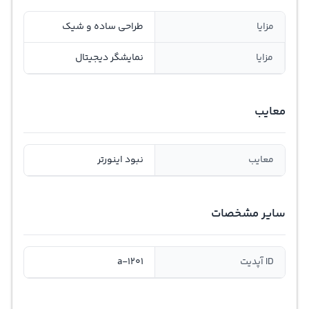
مزایا
طراحی ساده و شیک
مزایا
نمایشگر دیجیتال
معایب
معایب
نبود اینورتر
سایر مشخصات
ID آپدیت
a-1201