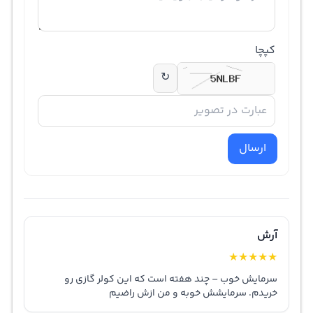
کپچا
↻
ارسال
آرش
★
★
★
★
★
سرمایش خوب – چند هفته است که این کولر گازی رو
خریدم. سرمایشش خوبه و من ازش راضیم