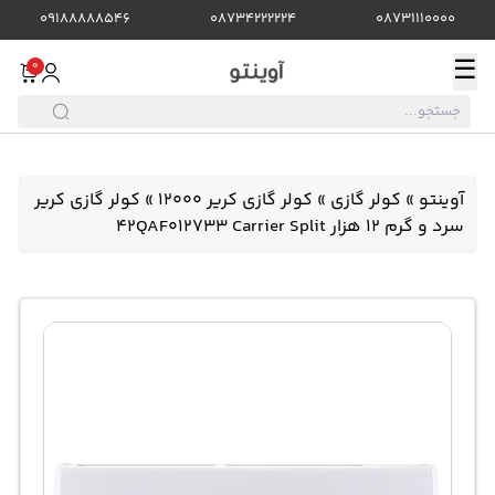
09188888546
08734222224
08731110000
☰
0
آوینتو
»
کولر گازی
»
کولر گازی کریر 12000
»
کولر گازی کریر
سرد و گرم 12 هزار 42QAF012733 Carrier Split