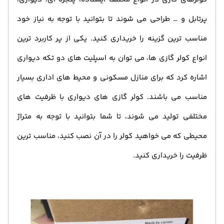
تولید صدای کم می باشد که بسیار مناسب و کاربردی برای
مصارف خانگی و محیط های اداری است. طراحی دو تکه ای کولر
پرتابل و … طراحی می شوند تا بتوانید با توجه به نیاز خود
گازی کریر مدل 42QAF012733 شامل پنل بیرونی و داخلی
مناسب ترین گزینه را خریداری کنید. یکی از پر کاربرد ترین
است که پنل بیرونی شامل موتور و کمپرسور می باشد که
انواع کولر گازی ها، می توان به اسپلیت های دو تکه دیواری
انرژی مورد نیاز دستگاه را تامین می کند. استفاده از این کولر
اشاره کرد که برای منازل مسکونی و محیط های اداری بسیار
گازي، باعث می شود تا محیط خانه و یا محل کار شما در تمام
مناسب می باشند. كولر گازي های دیواری با ظرفیت های
فصول سال از هوای یکنواخت و مطلوب برخوردار باشد. ظاهر
مختلفی تولید می شوند، تا شما بتوانید با توجه به متراژ
زیبا و شیک پنل دیواری، قابلیت نصب آسان به همراه کیفیت
محیطی که می خواهید کولر را در آن نصب کنید، مناسب ترین
خوب قطعات این کولر گازی کریر با ظرفیت 12000 می تواند از
ظرفیت را خریداری کنید.
ویژگی های طراحی و ساخت خوب این محصول به شمار بیاید.