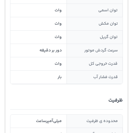
توان اسمی
وات
توان مکش
وات
توان گريل
وات
سرعت گردش موتور
دور بر دقیقه
قدرت خروجی کل
وات
قدرت فشار آب
بار
ظرفیت
محدوده ی ظرفیت
ميلي‌آمپر‌ساعت