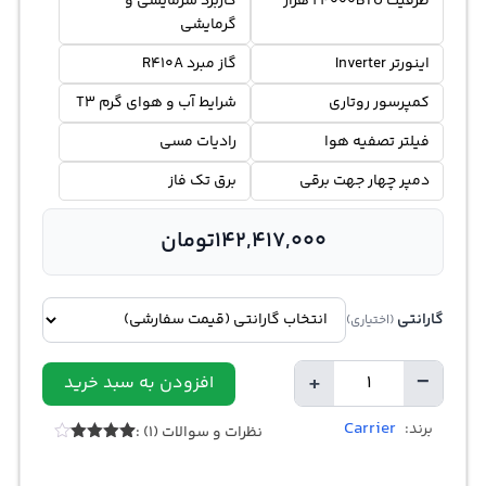
ظرفیت 24000BTU هزار
کاربرد سرمایشی و
گرمایشی
اینورتر Inverter
گاز مبرد R410A
کمپرسور روتاری
شرایط آب و هوای گرم T3
فیلتر تصفیه هوا
رادیات مسی
دمپر چهار جهت برقی
برق تک فاز
142,417,000
تومان
گارانتی
(اختیاری)
+
−
افزودن به سبد خرید
تعداد
Carrier
برند:
نظرات و سوالات (1) :
1
امتیازدهی
4.00
از 5
در