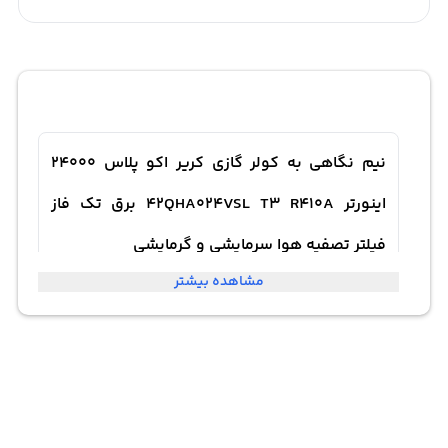
نیم نگاهی به کولر گازی کریر اکو پلاس 24000
اینورتر 42QHA024VSL T3 R410A برق تک فاز
فیلتر تصفیه هوا سرمایشی و گرمایشی
مشاهده بیشتر
کولر گازی کریر اکو پلاس 24000 اینورتر 42QHA024VSL T3،
یک دستگاه پیشرفته سرمایش و گرمایش است که از گاز R410A
برای کارکرد بهره می‌برد. این گاز، جایگزینی سبزتر برای گازهای
مضر محیط زیست مانند R22 است و نقش حیاتی در حفظ محیط