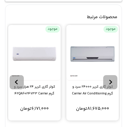
محصولات مرتبط
موجود
موجود
کولر گازی کریر 24000 سرد و
کولر گازی کریر 24 هزار سرد و
گرم Carrier Air Conditioning
گرم 42QAF024733 Carrier
Split
42QCF024733N
81,675,000
تومان
6,171,000
تومان