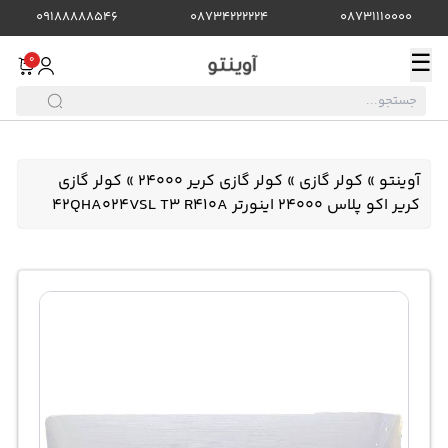
09188888546
08734222224
08731110000
☰
0
آوینتو
»
کولر گازی
»
کولر گازی کریر 24000
»
کولر گازی
کریر اکو پلاس 24000 اینورتر 42QHA024VSL T3 R410A