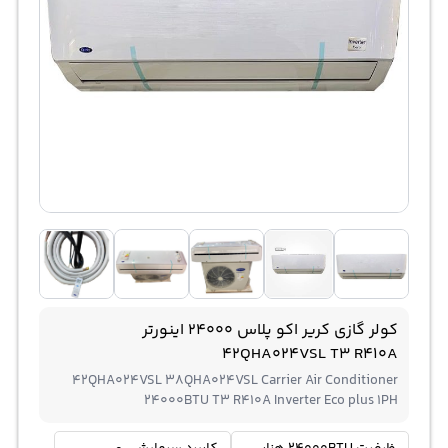
کولر گازی کریر اکو پلاس 24000 اینورتر
42QHA024VSL T3 R410A
42QHA024VSL 38QHA024VSL Carrier Air Conditioner
24000BTU T3 R410A Inverter Eco plus 1PH