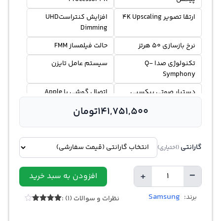
ارتقا تصویر 4K Upscaling
افزایش کنتراستUHD
Dimming
نرخ بازسازی 50 هرتز
حالت فیلمساز FMM
تکنولوژی صدا Q-
سیستم عامل تایزن
Symphony
دستیار صوتی بیکسبی
اتصال گوشی با Apple
AirPlay
141,751,500
تومان
گارانتی
(اختیاری)
+
−
افزودن به سبد خرید
تعداد
Samsung
برند:
نظرات و سوالات (1) :
1
امتیازدهی
4.00
از 5