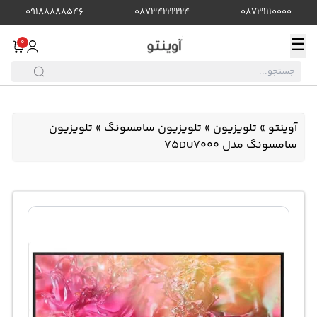
09188888546
08734222224
08731110000
☰
0
آوینتو
»
تلویزیون
»
تلویزیون سامسونگ
»
تلویزیون
سامسونگ مدل 75DU7000