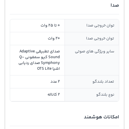
صدا
توان خروجی صدا
0 تا 25 وات
توان خروجی صدا
20 وات
سایر ویژگی های صوتی
صدای تطبیقی Adaptive
Sound کیو سمفونی Q-
Symphony صدای ردیابی
اشیا OTS Lite
تعداد بلندگو
2 عدد
نوع بلندگو
2 کاناله
امکانات هوشمند