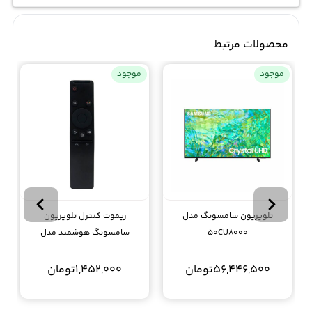
محصولات مرتبط
موجود
موجود
تلویزیون سامسونگ مدل
ریموت کنترل تلویزیون
50CU8000
سامسونگ هوشمند مدل
Samsung 1295
56,446,500
تومان
1,452,000
تومان