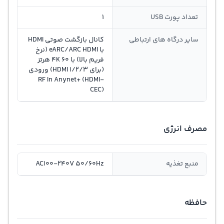
تعداد پورت USB
1
سایر درگاه های ارتباطی
کانال بازگشت صوتی HDMI
با eARC/ARC HDMI (نرخ
فریم بالا) با 4K 60 هرتز
(برای HDMI 1/2/3) ورودی
RF In Anynet+ (HDMI-
CEC)
مصرف انرژی
منبع تغذیه
AC100-240V 50/60Hz
حافظه