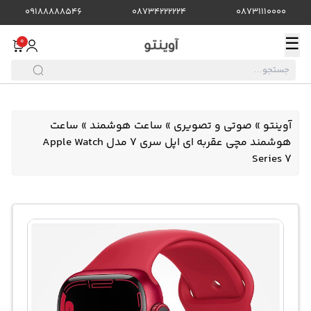
09188888546
08734222224
08731110000
☰
0
آوینتو
»
صوتی و تصویری
»
ساعت هوشمند
»
ساعت
هوشمند مچی عقربه ای اپل سری 7 مدل Apple Watch
Series 7