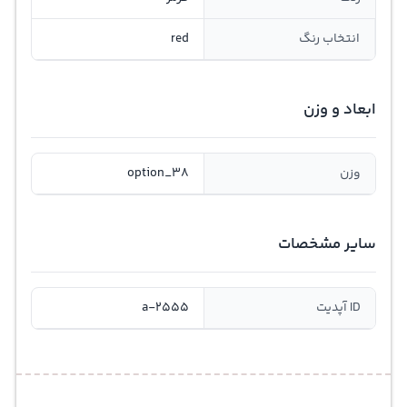
انتخاب رنگ
red
ابعاد و وزن
وزن
option_38
سایر مشخصات
ID آپدیت
a-2555