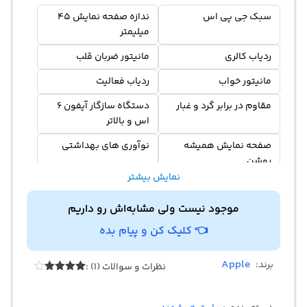
سبک جی پی اس
ندازه صفحه نمایش 45
میلیمتر
ردیاب کالری
مانیتور ضربان قلب
مانیتور خواب
ردیاب فعالیت
مقاوم در برابر گرد و غبار
دستگاه سازگار آیفون 6
اس و بالاتر
صفحه نمایش همیشه
نوآوری های بهداشتی
روشن
نمایش بیشتر
قابل تنظیم
دوام باورنکردنی و ضد
شنا
موجود نیست ولی مشابه‌اش رو داریم
👈 کلیک کن و پیام بده
Apple
برند:
نظرات و سوالات (1) :
1
امتیازدهی
4.00
از 5
در