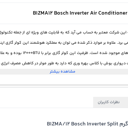
اطق معتدل و مرطوب T1، گرم و حاره ای T3 نیز بهره می برد. علاوه بر موارد ذکر شده می توان به عملکرد 
مشاهده بیشتر
م به شمار می آید. البته فراموش نکنید که قابلیت پرتاب هوا به چهار طرف در 
ی این کولر گازی اینورتر می توانید به خواسته هایتان دست پیدا کنید. با ف
وبت اتاق از رشد باکتری های مضر نیز جلوگیری خواهد شد.
نظرات کاربران