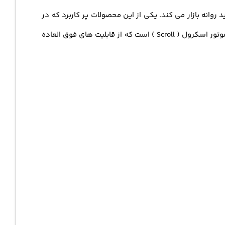
روانه بازار می کند. یکی از این محصولات پر کاربرد که در
تمامی فصول سال ممکن است به آن نیاز باشد کولر گازی اینورتر سرد و گرم B1ZMA12 Bosch نسل جدیدی از اسپلیت های دیواری با موتور اسکرول ( Scroll ) است که از قابلیت های فوق العاده