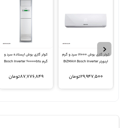
کولر گازی بوش 18000 سرد و گرم
کولر گازی بوش ایستاده سرد و
اینورتر B1ZMA18 Bosch Inverter
گرم Bosch Inverter 60000btu
29,947,500
تومان
87,776,849
تومان