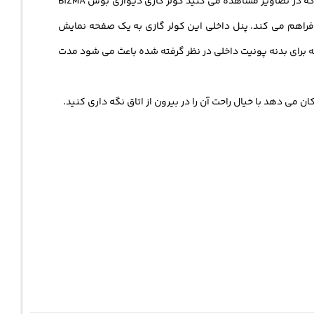
به راحتی امکان پذیر بوده و بوش با در نظر گرفتن تمامی این معیارها، یکی از بهترین مدل هایش را پیش روی مشتریانش قرار داده. همانطور که در تصاویر مشاهده می کنید کولر گازی دیواری بوش B1ZMA
ا فراهم می کند. پنل داخلی این کولر گازی به یک صفحه نمایش
م بالایی که برای بدنه پونیت داخلی در نظر گرفته شده باعث می شود مدت
می دهد با خیال راحت آن را در بیرون از اتاق نگه داری کنید.