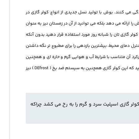
ی می کنند. بوش با تولید نسل جدیدی از انواع کولر گازی در
ا ارائه می دهد بلکه می توانید از آن در زمستان نیز به عنوان
ن این کولر اسپلیت همیشه حرف اول را می زند. رده انرژی A+++ یعنی با خیال راحت کولر گازی تان را شبانه روز مورد استفاده قرار دهید بدون آنکه
نترل دمای محیط، بیشترین بازدهی را برای مطبوع تر نگه داشتن
ارکرد آن متناسب با شرایط آب و هوایی گرم و حاره ای و همچنین
معتدل و مرطوب اشاره کرد. قابلیت تصفیه هوای اتاق به شما اجازه می دهد تا یک نفس سالم بکشید و بهتر زندگی کنید! البته جالب است بدانید که این کولر گازی همچنین به سیستم ضد یخ ( DEfrost ) نیز
 استاندارد R410A مجهز شده که پیشرفته بودن این کولر گازی اسپلیت سرد و گرم را به رخ می کشد چراکه