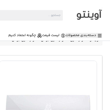
دسته‌بندی محصولات
لیست قیمت
چگونه اعتماد کنیم
آوینتو
»
کولر گازی
»
کولر گازی بوش
»
کولر گازی بوش 12000 سرد و گرم B1ZMA12 Bosch Inverter