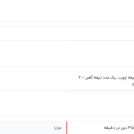
یک عدد تیغه چوب ـ یک عدد تیغه آهن - 2
ی
مزایا