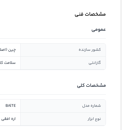
مشخصات فنی
عمومی
کشور سازنده
چین (اصل
گارانتی
سلامت کال
مشخصات کلی
شماره مدل
BAlTE
نوع ابزار
اره افقی ب