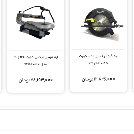
اره گرد بر نجاری اکسکورت
اره مویی ایکس کورت 120 وات
xmy03-185
مدل xss02-127
12,826,000
تومان
28,193,000
تومان