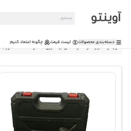
دسته‌بندی محصولات
لیست قیمت
چگونه اعتماد کنیم
آوینتو
»
ابزار
»
اره
»
اره افقی بر شارژی 16.8 ولت 3500 دور بالتی BAlTE