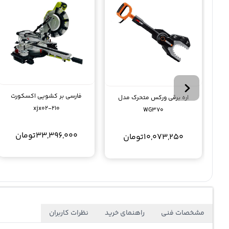
فارسی بر کشویی اکسکورت
اره برقی ورکس متحرک مدل
xjx02-210
WG370
33,396,000
تومان
10,073,250
تومان
مشخصات فنی
راهنمای خرید
نظرات کاربران