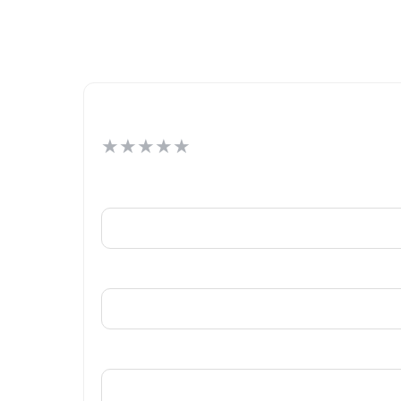
★
★
★
★
★