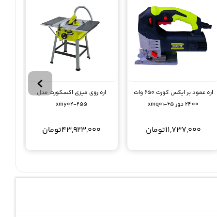
اره عمود بر ایکس کورت 650 وات
اره روی میزی اکسکورت مدل
2400 دور xmq01-65
xmy02-255
11,737,000
تومان
43,923,000
تومان