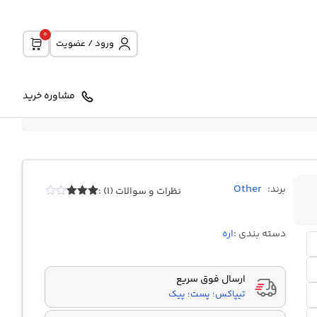
0
ورود / عضویت
مشاوره خرید
Other
برند:
نظرات و سوالات (1) :
1
امتیازدهی
3.00
از
5 در
دسته بندی :
اره
امتیازدهی
مشتری
ارسال فوق سریع
تیپاکس؛ پست؛ پیک