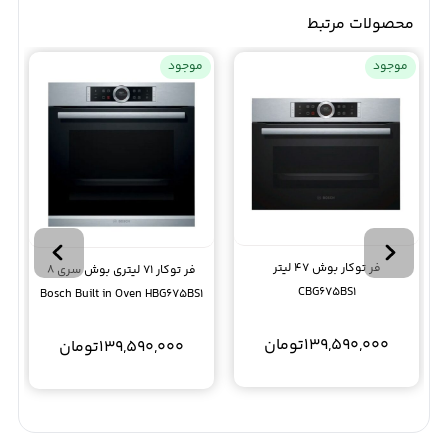
محصولات مرتبط
موجود
موجود
فر توکار بوش 47 لیتر
فر توکار 71 لیتری بوش سری 8
CBG675BS1
Bosch Built in Oven HBG675BS1
139,590,000
تومان
139,590,000
تومان