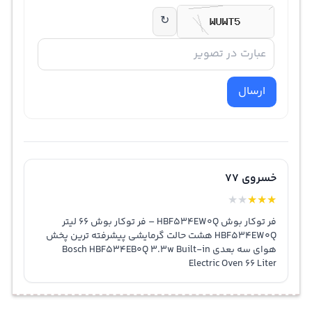
↻
ارسال
خسروی 77
★
★
★
★
★
فر توکار بوش HBF534EW0Q – فر توکار بوش 66 لیتر
HBF534EW0Q هشت حالت گرمایشی پیشرفته ترین پخش
هوای سه بعدی Bosch HBF534EB0Q 3.3w Built-in
Electric Oven 66 Liter