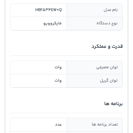
نام مدل
HBF534EW0Q
نوع دستگاه
مایکروویو
قدرت و عملکرد
توان مصرفی
وات
توان گريل
وات
برنامه ها
تعداد برنامه ها
عدد