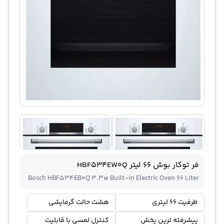
فر توکار بوش 66 لیتر HBF534EW0Q
Bosch HBF534EB0Q 3.3w Built-in Electric Oven 66 Liter
ظرفیت 66 لیتری
هشت حالت گرمایشی
پیشرفته ترین پخش
کنترل لمسی با قابلیت