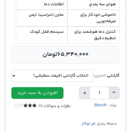
هوای سه بعدی
اطلاعات دما
خاموشی خودکار برای
مخزن انتراسیت ایمن
صرفه‌جویی
کنترل دما هوشمند برای
سیستم قفل کودک
تنظیم دقیق
65,340,000
تومان
گارانتی
(اختیاری)
+
−
افزودن به سبد خرید
تعداد
Bosch
برند:
نظرات و سوالات (1) :
1
امتیازدهی
3.00
از
5 در
دسته بندی :
فر توکار
امتیازدهی
مشتری