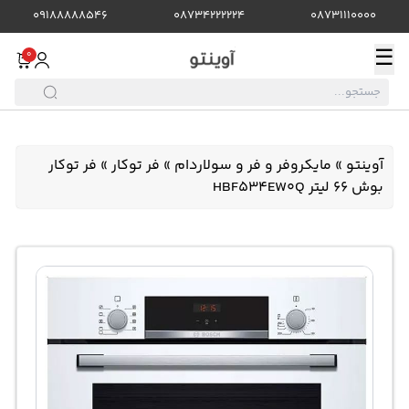
09188888546
08734222224
08731110000
☰
0
آوینتو
»
مایکروفر و فر و سولاردام
»
فر توکار
»
فر توکار
بوش 66 لیتر HBF534EW0Q