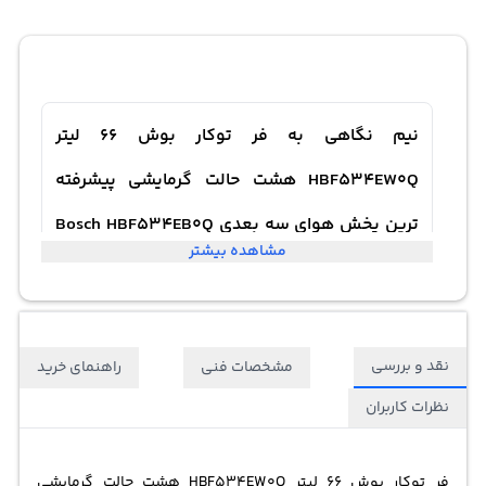
نیم نگاهی به فر توکار بوش 66 لیتر
HBF534EW0Q هشت حالت گرمایشی پیشرفته
ترین پخش هوای سه بعدی Bosch HBF534EB0Q
مشاهده بیشتر
3.3w Built-in Electric Oven 66 Liter
نقد و بررسی
مشخصات فنی
راهنمای خرید
نظرات کاربران
فر توکار بوش 66 لیتر HBF534EW0Q هشت حالت گرمایشی