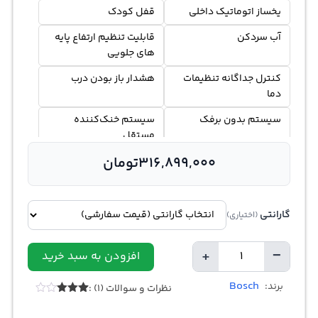
یخساز اتوماتیک داخلی
قفل کودک
آب سردکن
قابلیت تنظیم ارتفاع پایه
های جلویی
کنترل جداگانه تنظیمات
هشدار باز بودن درب
دما
سیستم بدون برفک
سیستم‌ خنک‌کننده
مستقل
316,899,000
تومان
گارانتی
(اختیاری)
+
−
افزودن به سبد خرید
تعداد
Bosch
برند:
نظرات و سوالات (1) :
1
امتیازدهی
3.00
از