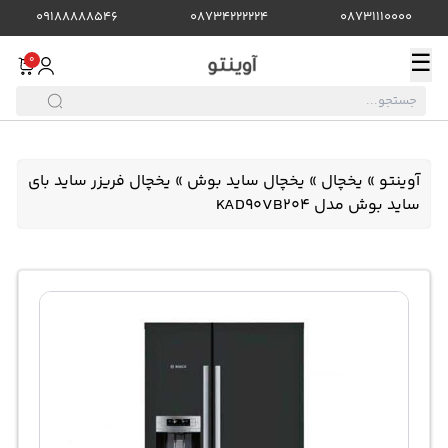
09188888546
08734222224
08731110000
☰
0
آوینتو
»
یخچال
»
یخچال ساید بوش
»
یخچال فریزر ساید بای
ساید بوش مدل KAD90VB204