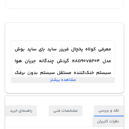
معرفی کوتاه یخچال فریزر ساید بای ساید بوش
مدل KAD90VB204 گردش چندگانه جریان هوا
سیستم‌ خنک‌کننده مستقل سیستم بدون برفک
مشاهده بیشتر
طبقات شیشه ای ایمن با قابلیت تنظیم و یخساز
اتوماتیک داخلی
نقد و بررسی
مشخصات فنی
راهنمای خرید
نظرات کاربران