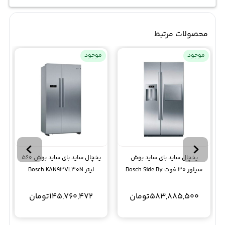
محصولات مرتبط
موجود
موجود
یخچال ساید بای ساید بوش
یخچال ساید بای ساید بوش 560
سیلور 30 فوت Bosch Side By
لیتر Bosch KAN93VL30N
Side KAD80A404
583,885,500
تومان
145,760,472
تومان