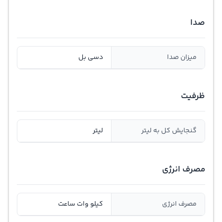
صدا
میزان صدا
دسی بل
ظرفیت
گنجايش کل به ليتر
لیتر
مصرف انرژی
مصرف انرژی
کیلو وات ساعت