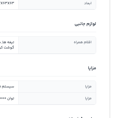
ابعاد
402X63X63 سانت
لوازم جانبی
اقلام همراه
تیغه ها, 
گوشت کوب
مزایا
مزایا
سیستم ض
مزایا
توان 1000 وات