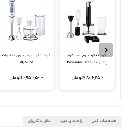
گوشت کوب برقی سه کاره
گوشت کوب برقی براون 1000 وات
پاناسونیک Panasonic Hand
MQ5235
Blender Ss1
6,806,250
تومان
10,950,500
تومان
مشخصات فنی
راهنمای خرید
نظرات کاربران