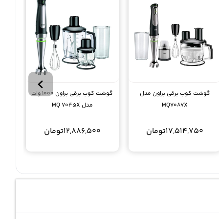
گوشت کوب برقی براون مدل
گوشت کوب برقی براون 1000 وات
MQ7087X
مدل MQ 7045X
17,514,750
تومان
12,886,500
تومان