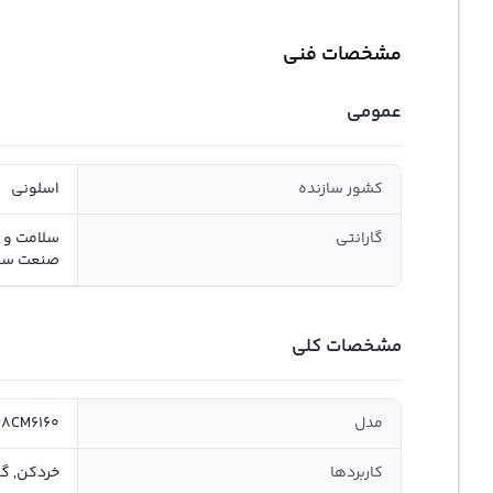
مشخصات فنی
عمومی
کشور سازنده
اسلونی
گارانتی
صنعت سان
مشخصات کلی
مدل
8CM6160
کاربردها
خردکن, گ