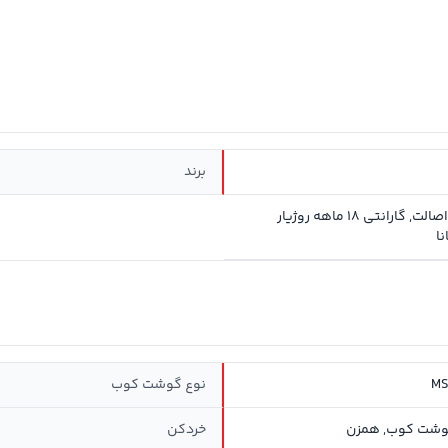
برند
سلامت و اصالت, گارانتی 18 ماهه روژیار
ا
MS
نوع گوشت کوب
وشت کوب, همزن
خردکن