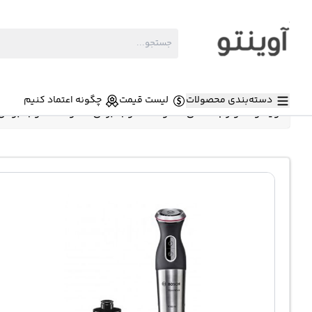
دسته‌بندی محصولات
لیست قیمت
چگونه اعتماد کنیم
آوینتو
»
لوازم خانگی
»
گوشت کوب برقی
»
گوشت کوب بوش MS8CM6160 قدرت 1000 و