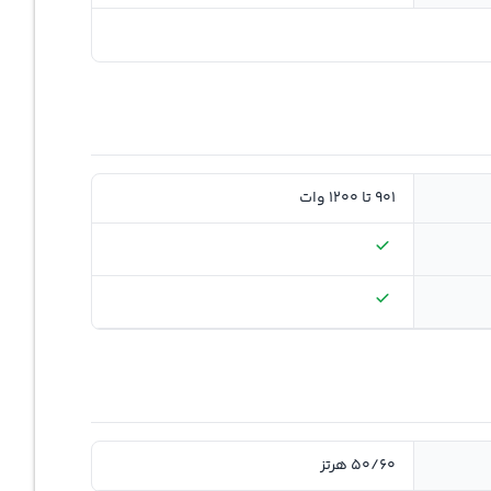
901 تا 1200 وات
50/60 هرتز