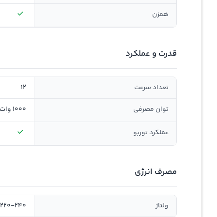
همزن
قدرت و عملکرد
تعداد سرعت
12
توان مصرفی
1000 وات
عملکرد توربو
مصرف انرژی
ولتاژ
220-240 ولت