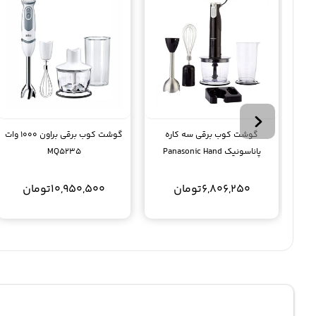
گوشت کوب برقی سه کاره
گوشت کوب برقی براون 1000 وات
پاناسونیک Panasonic Hand
MQ5235
Blender Ss1
6,806,250
تومان
10,950,500
تومان