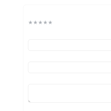
★
★
★
★
★