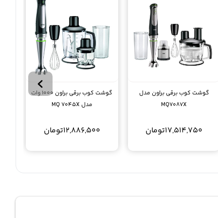
گوشت کوب برقی براون مدل
گوشت کوب برقی براون 1000 وات
MQ7087X
مدل MQ 7045X
17,514,750
تومان
12,886,500
تومان