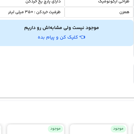
طراحی ارگونومیک
دارای پارچ یخ خردکن
همزن
ظرفیت خردکن : 350 میلی لیتر
موجود نیست ولی مشابه‌اش رو داریم
👈 کلیک کن و پیام بده
موجود
موجود