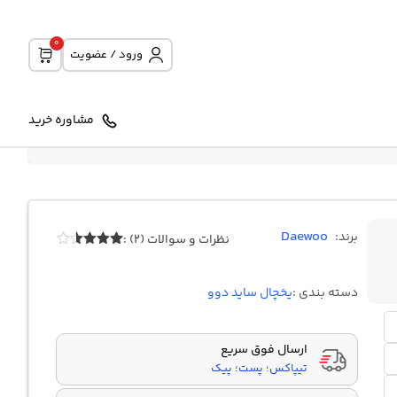
0
ورود / عضویت
مشاوره خرید
Daewoo
برند:
نظرات و سوالات (2) :
2
امتیازدهی
3.50
از
5 در
دسته بندی :
یخچال ساید دوو
امتیازدهی
مشتری
ارسال فوق سریع
تیپاکس؛ پست؛ پیک