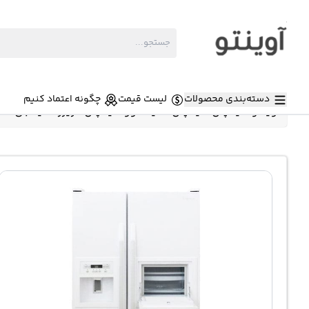
دسته‌بندی محصولات
لیست قیمت
چگونه اعتماد کنیم
آوینتو
»
یخچال
»
یخچال ساید دوو
»
یخچال فریزر ساید بای ساید 25 فوتی دوو SIDE BY SIDE FRS2611