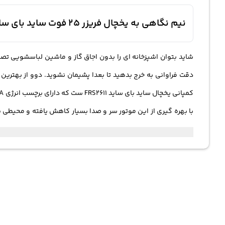
نیم نگاهی به یخچال فریزر 25 فوت ساید بای ساید دوو DAEWOO SIDE BY SIDE FRS2611
شاید بتوان اشپزخانه ای را بدون اجاق گاز و ماشین لباسشویی تصو
دقت فراوانی به خرج بدهید تا بعدا پشیمان نشوید. دوو از بهتری
با بهره گیری از این موتور سر و صدا بسیار کاهش یافته و محیطی پر 
می رود. دوو
هم هوم بار طراحی شده که می توان نوشیدنی هایی هم چون نوشابه و اب
دارای سیستم بدون برفک
در می اید. با دارا بودن قابلیت هشدار باز ماندن درب در صورتی ک