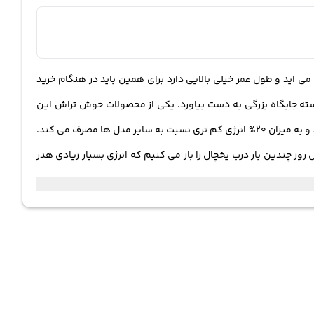
 اید و طول عمر خیلی بالایی دارد برای همین باید در هنگام خرید
سته جایگاه بزرگی به دست بیاورد. یکی از محصولات خوش تراش این
کمپانی یخچال ساید بای ساید FRS2611 ست که دارای برچسب انرژی A می باشد. این مدل با بهره گیری از کمپرسور اینورتر طول عمر بسیار بالایی دارد و به میزان 20% انرژی کم تری نسبت به سایر مدل ها مصرف می کند.
روز چندین بار درب یخچال را باز می کنیم که انرژی بسیار زیادی هدر
انید اب خنک و گوارا را بنوشید و تکه های خرد شده ی مربعی یخ را بردارید. بر روی درب دیگر
د و بدون نیاز به باز کردن در به راحتی ان ها را بردارید. این مدل
جود در هوا مواد غذایی به انجماد در می ایند. با مجهز بودن به سیستم خنک کنندگی
چند گانه هوای سرد به تمامی قسمت ها سرایت پیدا می کند و در زمان خیلی کمی هوای داخل یخچال خنک می شود. سیستم انجماد سریع « Express Freezing» یکی از قابلیت های بسیار عالی است که در صورت لزوم با
تفاده از فیلتر طراحی شده در FRS2611 باکتری، گرد و غبار و بوی بد به کلی از بین می روند و همواره هوای تمیز و سالم داخل یخچال به گردش
 می کنید. طبقات داخل یخچال از جنس شیشه هستند و با مقاومت بسیار