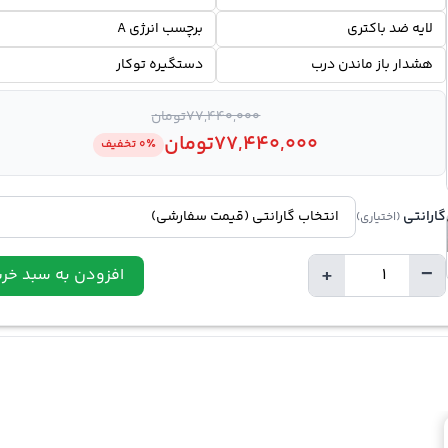
لایه ضد باکتری
برچسب انرژی A
هشدار باز ماندن درب
دستگیره توکار
77,440,000
تومان
77,440,000
تومان
0٪ تخفیف
گارانتی
(اختیاری)
+
−
افزودن به سبد خری
تعداد