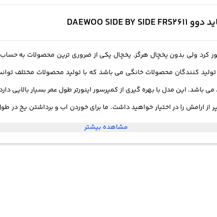
ر کرد ولی بدون یخچال هرگز. یخچال یکی از ضروری ترین محصولات به حساب می
ن تولید کنندگان محصولات خانگی می باشد که با تولید محصولات مختلف توان
از ارامش را در اختیار خواهید داشت. ما برای خوردن اب و برداشتن یخ در طول 
 برای رفع این مشکل روی درب یخچال FRS2611 ابسردکن و یخساز طراحی کرده که تنها با یک فشار ساده می تو
مشاهده بیشتر
 میوه را با هر ابعادی داخل ان قرار داد تا در زمان خیلی کمی سرد و خنک شون
 نوفراست «NO FROST» ست، یعنی قسمت فریزر ان به هیچ وجه برفک نمی گیرد و از طریق رطربت مو
فعال کردن ان در زمان بسیار کم مواد داخل فریزر انجماد می شوند. با اس
ه یادتان برود در یخچال را ببندید فورا با اژیری که زده می شود اطلاع پیدا