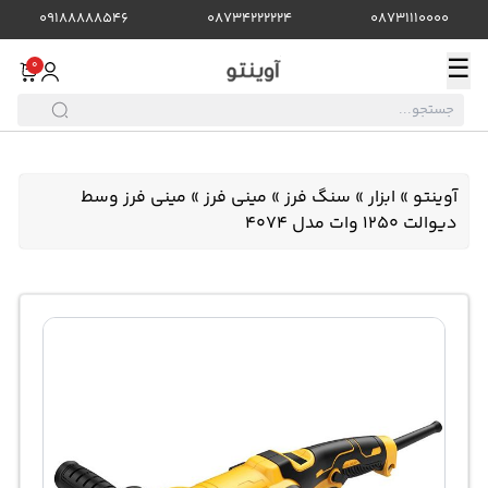
09188888546
08734222224
08731110000
☰
0
آوینتو
»
ابزار
»
سنگ فرز
»
مینی فرز
»
مینی فرز وسط
دیوالت 1250 وات مدل 4074