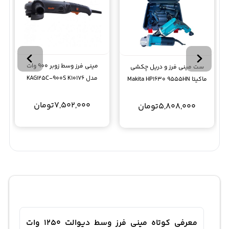
مینی فرز وسط زوبر 900 وات
ست مینی فرز و دریل چکشی
مدل KAG125C-900S K10176
ماکیتا Makita HP1630 9555HN
7,502,000
تومان
5,808,000
تومان
معرفی کوتاه مینی فرز وسط دیوالت 1250 وات