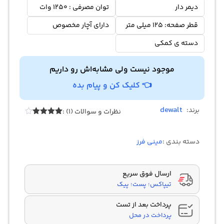
دیمر دار
توان مصرفی : 1250 وات
قطر صفحه: 125 میلی متر
دارای آچار مخصوص
دسته‌ ی کمکی
موجود نیست ولی مشابه‌اش رو داریم
👈 کلیک کن و پیام بده
dewalt
برند:
نظرات و سوالات (1) :
1
امتیازدهی
4.00
از 5
در
دسته بندی :
مینی فرز
امتیازدهی
مشتری
ارسال فوق سریع
تیپاکس؛ پست؛ پیک
پرداخت بعد از تست
پرداخت در محل