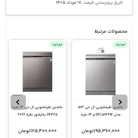
تاریخ بروزرسانی قیمت :
۱۷ مرداد ۱۴۰۵
محصولات مرتبط
موجود
موجود
ماشین ظرفشویی ال جی 513
ماشین ظرفشویی ال جی 14 نفره
مدل DFC513FW و 14 نفره
DF425 بخارشور نقره 2022
195,360,000
تومان
125,400,000
تومان