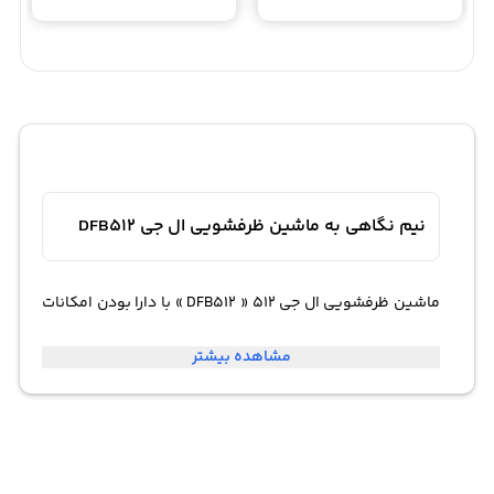
نیم نگاهی به ماشین ظرفشویی ال جی DFB512
ماشین ظرفشویی ال جی 512 « DFB512 » با دارا بودن امکانات
پیشرفته، به یکی از مدل های خواستنی موجود در بازار بدل
مشاهده بیشتر
شده است. این ماشین ظرفشویی که از نوع مبله می باشد،
فضای زیادی برای تعبیه ی ظروف مختلف را در اختیار کاربران قرار
داده. در واقع خانواده های پر جمعیت به خوبی می توانند روی