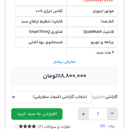
2800000628703
موتور اینورتر
کلاس انرژی A++
کم صدا
قابلیت تنظیم ارتفاع سبد
قابلیت QuadWash
فناوری SmartThinQ
برنامه ی توربو
شستشوی بهداشتی
2 عدد سبد
نمایش بیشتر
118,800,000
تومان
گارانتی
(اختیاری)
+
−
افزودن به سبد خرید
تعداد
LG
برند:
نظرات و سوالات (2) :