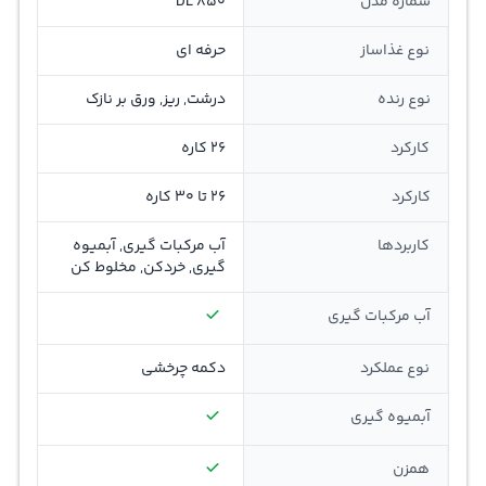
شماره مدل
DL 850
نوع غذاساز
حرفه ای
نوع رنده
درشت, ریز, ورق بر نازک
کارکرد
26 کاره
کارکرد
26 تا 30 کاره
کاربردها
آب مرکبات گيری, آبمیوه
گیری, خردکن, مخلوط کن
آب مرکبات گيری
نوع عملکرد
دکمه چرخشی
آبمیوه گیری
همزن