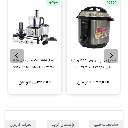
موجود
موجود
زودپز جی پاس برقی 1000 وات 6
غذاساز 1000 وات مایر مدل MR-
لیتری GPC307-6L Geepas
7766PROCESSOR 1000W MR-
7766
11,352,000
تومان
16,632,000
تومان
مشخصات فنی
راهنمای خرید
نظرات کاربران