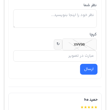
نظر شما
کپچا
↻
ارسال
حمید ha
★
★
★
★
★