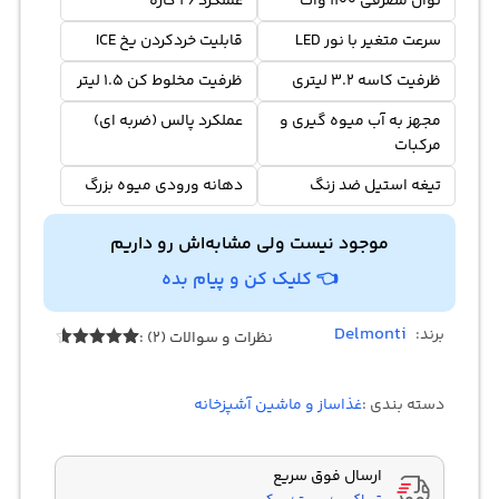
توان مصرفی 1100 وات
عملکرد 26 کاره
سرعت متغیر با نور LED
قابلیت خردکردن یخ ICE
ظرفیت کاسه 3.2 لیتری
ظرفیت مخلوط کن 1.5 لیتر
مجهز به آب میوه گیری و
عملکرد پالس (ضربه ای)
مرکبات
تیغه استیل ضد زنگ
دهانه ورودی میوه بزرگ
موجود نیست ولی مشابه‌اش رو داریم
👈 کلیک کن و پیام بده
Delmonti
برند:
نظرات و سوالات (2) :
2
امتیازدهی
4.50
از 5
در
دسته بندی :
غذاساز و ماشین آشپزخانه
امتیازدهی
مشتری
ارسال فوق سریع