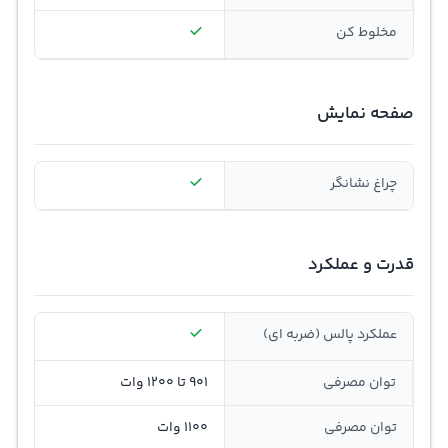
مخلوط کن
صفحه نمایش
چراغ نشانگر
قدرت و عملکرد
عملکرد پالس (ضربه ای)
توان مصرفی
901 تا 1200 وات
توان مصرفی
1100 وات