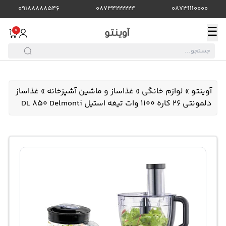
09188888546
08734222224
08731110000
☰
0
آوینتو
»
لوازم خانگی
»
غذاساز و ماشین آشپزخانه
»
غذاساز
دلمونتی 26 کاره 1100 وات تیغه استیل DL 850 Delmonti