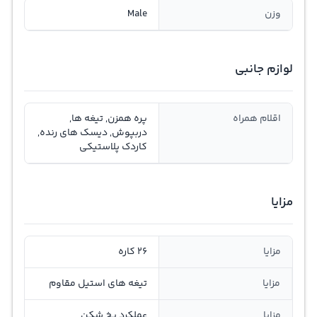
وزن
Male
لوازم جانبی
اقلام همراه
پره همزن, تیغه ها,
دربپوش, دیسک های رنده,
کاردک پلاستیکی
مزایا
مزایا
26 کاره
مزایا
تیغه های استیل مقاوم
مزایا
عملکرد یخ شکن