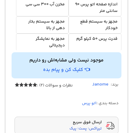
اندازه صفحه اتو پرس 90
مخزن آب 300 سی سی
سانتی متر
مجهز به سیستم قطع
مجهز به سیستم بخار
خودکار
دهی از بالا
قدرت پرس 50 کیلو گرم
مجهز به نمایشگر
دیجیتالی
موجود نیست ولی مشابه‌اش رو داریم
👈 کلیک کن و پیام بده
Janome
برند:
نظرات و سوالات (2) :
2
امتیازدهی
5.00
از 5
در
دسته بندی :
اتو پرس
امتیازدهی
مشتری
ارسال فوق سریع
تیپاکس؛ پست؛ پیک