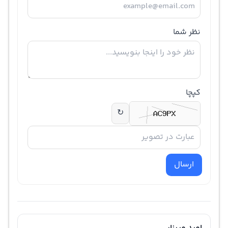
نظر شما
کپچا
↻
ارسال