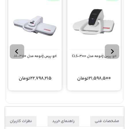
اتو پرس ژانومه مدل CLS-300
اتو پرس ژانومه مدل JA-350
21,598,500
تومان
22,798,215
تومان
مشخصات فنی
راهنمای خرید
نظرات کاربران