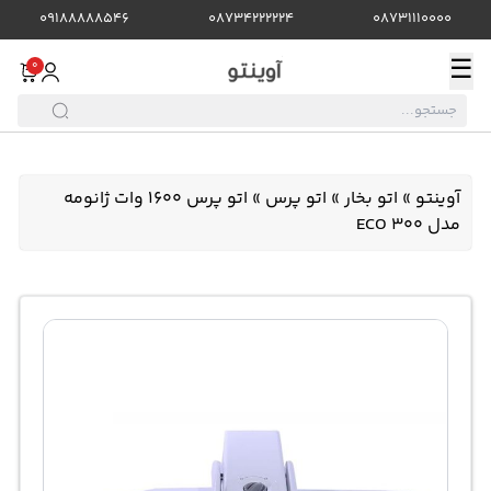
09188888546
08734222224
08731110000
☰
0
آوینتو
»
اتو بخار
»
اتو پرس
»
اتو پرس 1600 وات ژانومه
مدل ECO 300